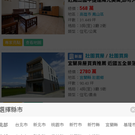
近鳳山國中捷運陽光美寓,即可
568 萬
總價：
地區：
高雄市
鳳山區
坪數：31.449 坪
格局：3房(室) 2廳 2衛
類型：住宅/公寓
專家亮點
查看地圖
壯圍買屋
/
壯圍買房
宜蘭房屋買賣推薦 近國五全景
2780 萬
總價：
地區：
宜蘭縣
壯圍鄉
坪數：90.43 坪
格局：4房(室) 3廳 5衛
類型：住宅/農舍
專家亮點
查看地圖
選擇縣市
房屋列表
北部
台北市
新北市
桃園市
新竹市
新竹縣
宜蘭縣
基隆
顯示：
文字
圖文