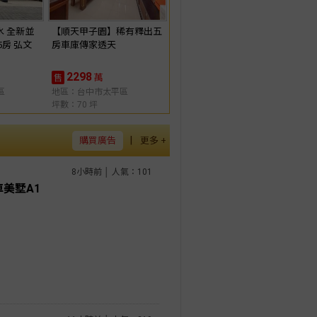
水 全新並
【順天甲子園】稀有釋出五
5房 弘文
房車庫傳家透天
2298
萬
售
區
地區：台中市太平區
坪數：70 坪
|
購買廣告
更多 +
8小時前 │ 人氣：101
美墅A1