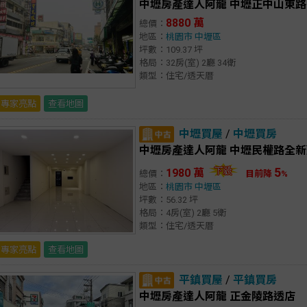
中壢房產達人阿龍 中壢正中山東路
8880 萬
總價：
地區：
桃園市
中壢區
坪數：109.37 坪
格局：32房(室) 2廳 34衛
類型：住宅/透天厝
專家亮點
查看地圖
中壢買屋
/
中壢買房
中壢房產達人阿龍 中壢民權路全
5
1980 萬
總價：
目前降
%
地區：
桃園市
中壢區
坪數：56.32 坪
格局：4房(室) 2廳 5衛
類型：住宅/透天厝
專家亮點
查看地圖
平鎮買屋
/
平鎮買房
中壢房產達人阿龍 正金陵路透店