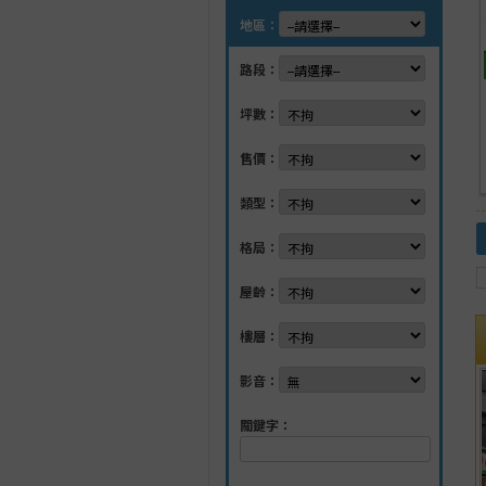
地區：
路段：
坪數：
售價：
類型：
格局：
屋齡：
樓層：
影音：
關鍵字：