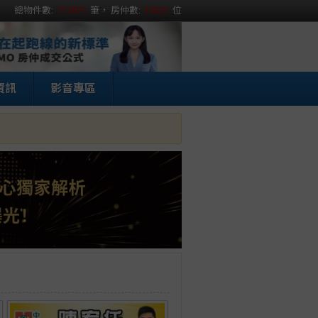
總物件數:
111871
筆， 房仲數:
15331
位
資訊
影音專區