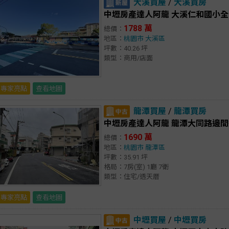
大溪買屋
/
大溪買房
中壢房產達人阿龍 大溪仁和國小
1788 萬
總價：
地區：
桃園市
大溪區
坪數：40.26 坪
類型：商用/店面
專家亮點
查看地圖
龍潭買屋
/
龍潭買房
中壢房產達人阿龍 龍潭大同路邊
1690 萬
總價：
地區：
桃園市
龍潭區
坪數：35.91 坪
格局：7房(室) 1廳 7衛
類型：住宅/透天厝
專家亮點
查看地圖
中壢買屋
/
中壢買房