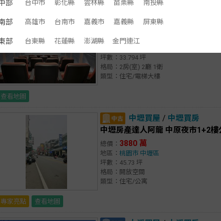
中部
台中市
彰化縣
雲林縣
苗栗縣
南投縣
桃園買屋
/
桃園買房
南部
高雄市
台南市
嘉義市
嘉義縣
屏東縣
桃園廠房軍師~中路特區近向陽公
1498 萬
總價：
東部
台東縣
花蓮縣
澎湖縣
金門連江
地區：
桃園市
桃園區
坪數：33.794 坪
格局：2房(室) 2廳 1衛
類型：住宅/電梯大樓
查看地圖
中壢買屋
/
中壢買房
中壢房產達人阿龍 中原夜市1+2樓
3880 萬
總價：
地區：
桃園市
中壢區
坪數：45.73 坪
格局：開放空間
類型：住宅/公寓
專家亮點
查看地圖