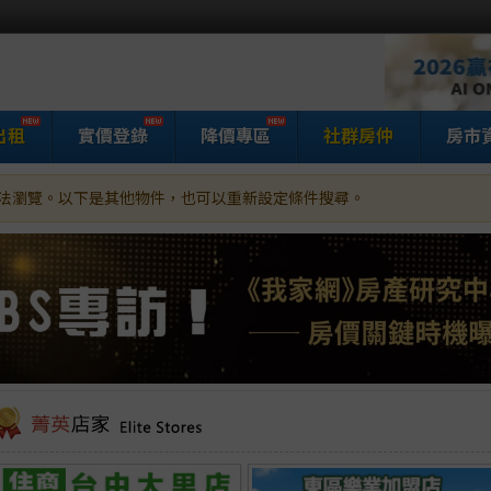
出租
實價登錄
降價專區
社群房仲
房市
法瀏覽。以下是其他物件，也可以重新設定條件搜尋。
家網房屋買賣