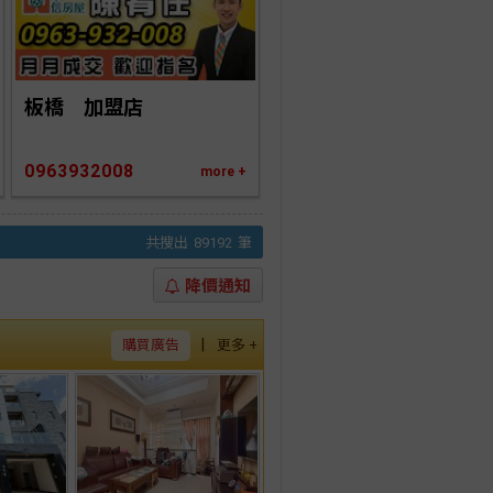
板橋　加盟店
0963932008
more +
共搜出
89192
筆
降價通知
|
購買廣告
更多 +