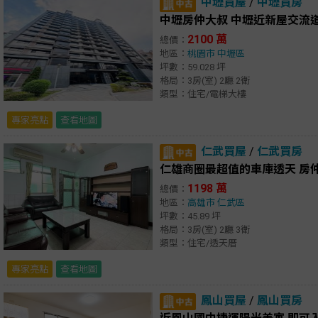
中壢買屋
/
中壢買房
中壢房仲大叔 中壢近新屋交流道
2100 萬
總價：
地區：
桃園市
中壢區
坪數：59.028 坪
格局：3房(室) 2廳 2衛
類型：住宅/電梯大樓
專家亮點
查看地圖
仁武買屋
/
仁武買房
仁雄商圈最超值的車庫透天 房
1198 萬
總價：
地區：
高雄市
仁武區
坪數：45.89 坪
格局：3房(室) 2廳 3衛
類型：住宅/透天厝
專家亮點
查看地圖
鳳山買屋
/
鳳山買房