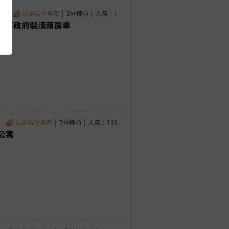
社群房仲專家
│ 2分鐘前 │ 人氣：1
園 市政府裝潢兩房車
社群房仲專家
│ 7分鐘前 │ 人氣：133
公寓