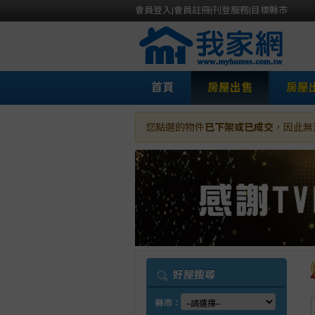
會員登入
|
會員註冊
|
刊登服務
|
目標縣市
首頁
房屋出售
房屋
您點選的物件
已下架或已成交
，因此無
我
好屋搜尋
縣市：