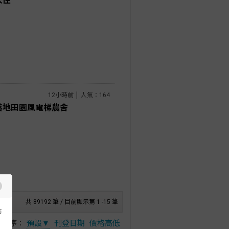
入住
12小時前 │ 人氣：164
落地田園風電梯農舍
共 89192 筆 / 目前顯示第 1 -15 筆
市
排序：
預設▼
刊登日期
價格高低