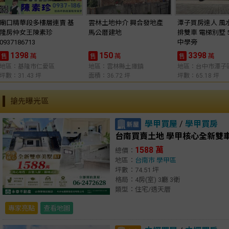
廟口精華段多樓層連賣 基
雲林土地仲介 興合發地產
潭子買房達人 風
隆房仲女王陳素珍
馬公厝建地
排雙車 電梯別墅 
0937186713
中學旁
1398
150
3398
萬
萬
萬
售
售
售
地區：基隆市仁愛區
地區：雲林縣土庫鎮
地區：台中市潭子
坪數：31.43 坪
面積：36.72 坪
坪數：65.18 坪
搶先曝光區
學甲買屋
/
學甲買房
台南買賣土地 學甲核心全新雙車
1588 萬
總價：
地區：
台南市
學甲區
坪數：74.51 坪
格局：4房(室) 3廳 3衛
類型：住宅/透天厝
專家亮點
查看地圖