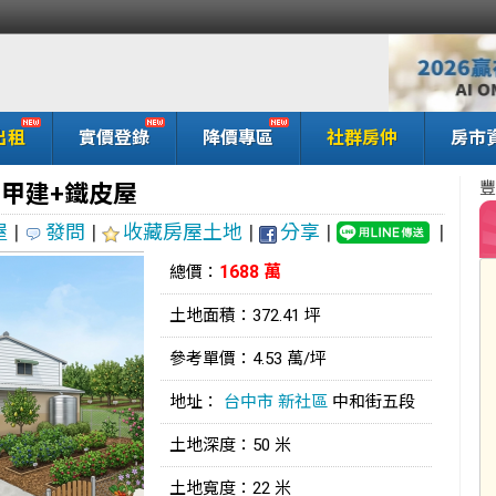
出租
實價登錄
降價專區
社群房仲
房市
豐
+甲建+鐵皮屋
屋
|
發問
|
收藏房屋土地
|
分享
|
|
1688 萬
總價：
土地面積：372.41 坪
參考單價：4.53 萬/坪
地址：
台中市
新社區
中和街五段
土地深度：50 米
土地寬度：22 米