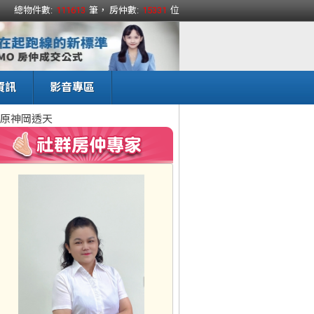
總物件數:
111613
筆， 房仲數:
15331
位
資訊
影音專區
原神岡透天