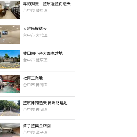
專約獨賣｜豐原隆豐街透天
台中市 豐原區
大雅民權透天
台中市 大雅區
豐田國小旁大面寬建地
台中市 豐原區
社南工業地
台中市 神岡區
豐原神岡透天 神洲路建地
台中市 神岡區
潭子豐興金店面
台中市 潭子區