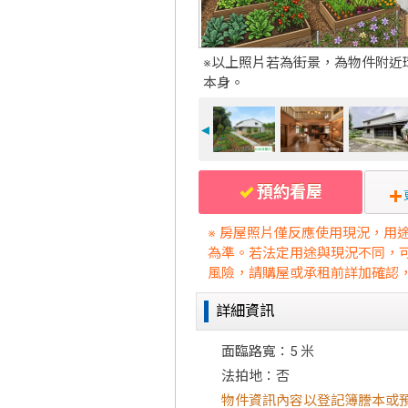
※以上照片若為街景，為物件附近
本身。
◄
預約看屋
※ 房屋照片僅反應使用現況，用
為準。若法定用途與現況不同，
風險，請購屋或承租前詳加確認
詳細資訊
面臨路寬：5 米
法拍地：否
物件資訊內容以登記簿謄本或