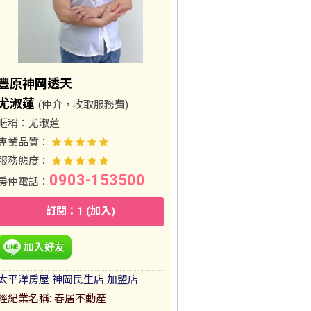
豐原神岡透天
尤淑蓮
(仲介，收取服務費)
暱稱：
尤淑蓮
專業品質：
服務態度：
0903-153500
房仲電話：
訂閱：1 (加入)
太平洋房屋 神岡民生店 加盟店
經紀業名稱: 春居不動產