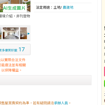
法定用途：土地/
農建地
環境介紹，非刊登物
►
17
更多優質好屋:
途以實際合法文件
可能違法並有相關
，以保障權益。
預售屋買賣契約為準，若有疑問請洽
承辦人員
。