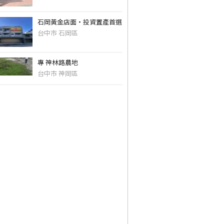
石岡黃金店面・投資置產首選
台中市 石岡區
專 神林路農地
台中市 神岡區