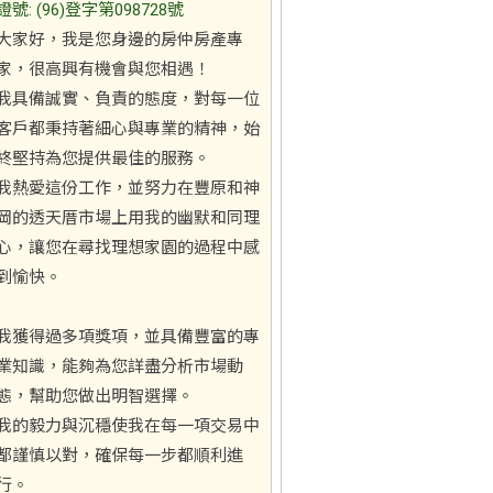
證號: (96)登字第098728號
大家好，我是您身邊的房仲房產專
家，很高興有機會與您相遇！
我具備誠實、負責的態度，對每一位
客戶都秉持著細心與專業的精神，始
終堅持為您提供最佳的服務。
我熱愛這份工作，並努力在豐原和神
岡的透天厝市場上用我的幽默和同理
心，讓您在尋找理想家園的過程中感
到愉快。
我獲得過多項獎項，並具備豐富的專
業知識，能夠為您詳盡分析市場動
態，幫助您做出明智選擇。
我的毅力與沉穩使我在每一項交易中
都謹慎以對，確保每一步都順利進
行。