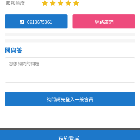
服務態度
0913875361
網路店鋪
問與答
詢問請先登入一般會員
Line
Fb
複製連結
取消
送出
我家網 版權所有 轉載必究
服務條款
隱私權政策
預約看屋