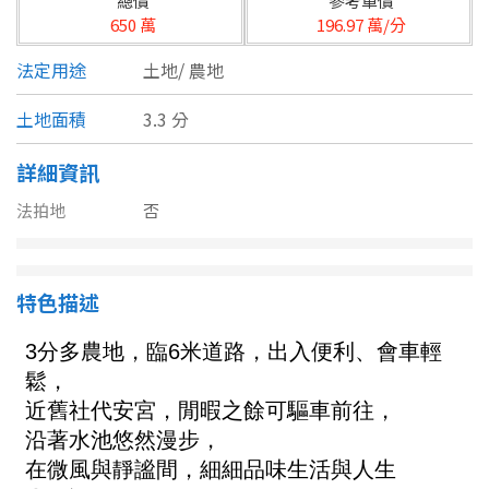
總價
參考單價
台北市
650 萬
196.97 萬/分
基隆市
法定用途
土地/
農地
新北市
土地面積
3.3 分
宜蘭縣
詳細資訊
類型(可複選)
桃園市
法拍地
否
不拘
公寓
電梯大樓
套房
新竹市
別墅
透天厝
樓中樓
華廈
新竹縣
特色描述
農舍
辦公
店面
工廠
苗栗縣
台中市
廠辦
倉庫
土地
其他
彰化縣
坪數