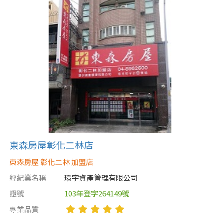
屋齡
不拘
5 年以下
5-10 年
10-20 年
20-30 年
30-40 年
40 年以上
東森房屋彰化二林店
東森房屋 彰化二林 加盟店
售價
經紀業名稱
環宇資產管理有限公司
證號
103年登字264149號
專業品質