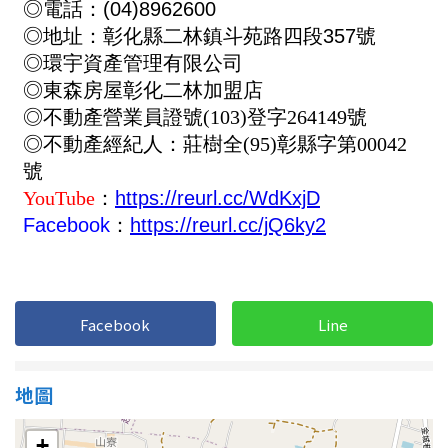
南投縣
不拘
20坪以下
雲林縣
20~30 坪
30~40 坪
嘉義市
40~50 坪
50~60 坪
嘉義縣
60~70 坪
70~80 坪
台南市
高雄市
80坪以上
澎湖縣
~
坪
屏東縣
Facebook
Line
樓層
台東縣
地圖
不拘
地下室
花蓮縣
+