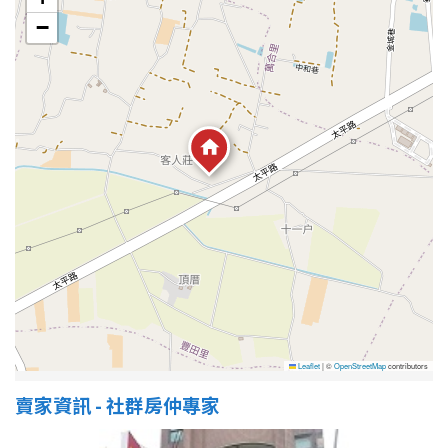
1樓
2樓
金門連江
−
3樓
4樓
5~10樓
11~20樓
21樓以上
~
樓
格局
不拘
1房
Leaflet
|
©
OpenStreetMap
contributors
2房
3房
賣家資訊 - 社群房仲專家
4房
5房以上