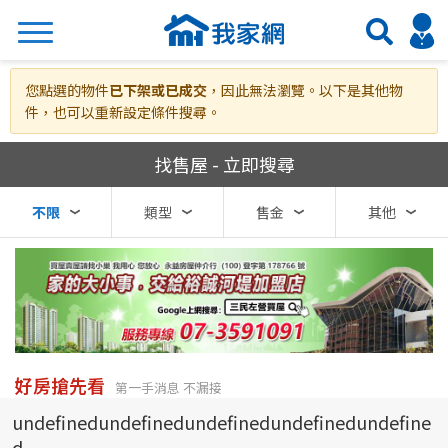
搜尋
您點選的物件
已下架或已成交
，因此無法瀏覽。以下是其他物
件，也可以重新設定條件搜尋。
我家網房屋買賣
找售屋 - 立即搜尋
熱門關鍵字
不限
類型
售金
其他
縣市
區域
不限
不限
台北市
好房搶先看
第一手消息 不漏接
undefinedundefinedundefinedundefinedundefine
基隆市
d