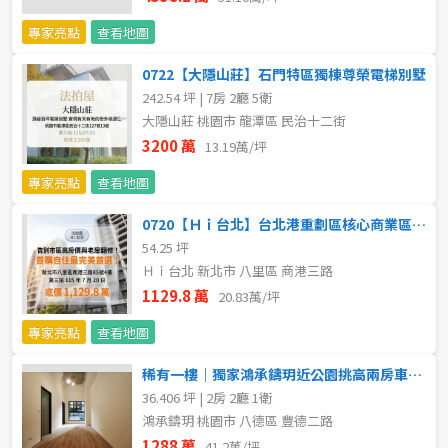
專家亮點
查看地圖
0722【大隱山莊】石門特區獨棟尊榮電梯別墅
242.54 坪 | 7房 2廳 5衛
大隱山莊 桃園市 龍潭區 民治十二街
3200 萬
13.19萬/坪
專家亮點
查看地圖
0720【Ｈｉ台北】台北港重劃區核心商業區｜5年屋齡稀缺釋出
54.25 坪
Ｈｉ台北 新北市 八里區 商港三路
1129.8 萬
20.83萬/坪
專家亮點
查看地圖
稀有一樓｜獨家鴻承鑄玥近公園挑高兩房車｜小呂
36.406 坪 | 2房 2廳 1衛
鴻承鑄玥 桃園市 八德區 豐德二路
1288 萬
41.2萬/坪