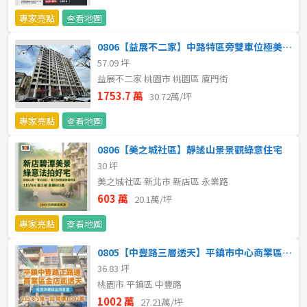
20~30 坪
30~40 坪
嘉義市
專家亮點
查看地圖
40~50 坪
50~60 坪
嘉義縣
0806【益展不二家】中路特區旁雙車位極美6年新成屋
57.09 坪
60~70 坪
70~80 坪
台南市
益展不二家 桃園市 桃園區 廈門街
1753.7 萬
30.72萬/坪
高雄市
80坪以上
專家亮點
查看地圖
澎湖縣
~
坪
0806【美之城社區】靜謐山景景觀綠意住宅
30 坪
屏東縣
美之城社區 新北市 新店區 永業路
樓層
台東縣
603 萬
20.1萬/坪
不拘
地下室
專家亮點
查看地圖
花蓮縣
0805【中豐路三層透天】平鎮市中心商業區大地坪透天厝
1樓
2樓
金門連江
36.83 坪
桃園市 平鎮區 中豐路
3樓
4樓
1002 萬
27.21萬/坪