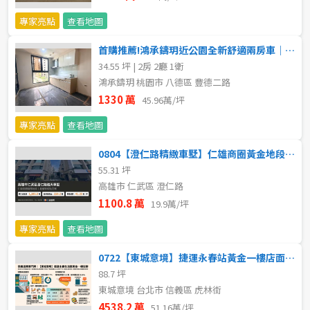
不拘
5 年以下
專家亮點
查看地圖
首購推薦!鴻承鑄玥近公園全新舒適兩房車｜小呂獨家
5-10 年
10-20 年
34.55 坪 | 2房 2廳 1衛
鴻承鑄玥 桃園市 八德區 豐德二路
20-30 年
30-40 年
1330 萬
45.96萬/坪
40 年以上
專家亮點
查看地圖
0804【澄仁路精緻車墅】仁雄商圈黃金地段透天
55.31 坪
售價
高雄市 仁武區 澄仁路
1100.8 萬
19.9萬/坪
專家亮點
查看地圖
0722【東城意境】捷運永春站黃金一樓店面｜地下室獨立出入口
88.7 坪
東城意境 台北市 信義區 虎林街
4538.2 萬
51.16萬/坪