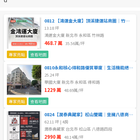
新北市
宜蘭縣
0812 【鴻運金大廈】頂溪捷運站商圈｜竹林路高收益小坪數
13.18 坪
類型(可複選)
桃園市
鴻運金大廈 新北市 永和區 竹林路
468.7 萬
35.56萬/坪
不拘
公寓
電梯大樓
套房
新竹市
專家亮點
查看地圖
別墅
透天厝
樓中樓
華廈
新竹縣
0810永和核心得和路優質華廈｜生活機能絕佳、低公設傳家首選
25.24 坪
農舍
辦公
店面
工廠
苗栗縣
華國大廈 新北市 永和區 得和路
台中市
1229 萬
48.69萬/坪
廠辦
倉庫
土地
其他
專家亮點
查看地圖
彰化縣
坪數
0824【潤泰典藏家】松山雙鐵｜坐擁八德商圈與潤泰品牌價值
南投縣
62.11 坪 | 4房
不拘
20坪以下
潤泰典藏家 台北市 松山區 八德路四段
雲林縣
2990 萬
48.14萬/坪