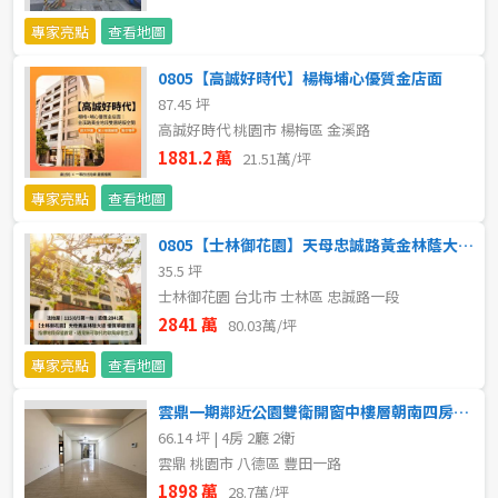
專家亮點
查看地圖
5~10樓
11~20樓
0805【高誠好時代】楊梅埔心優質金店面
21樓以上
87.45 坪
高誠好時代 桃園市 楊梅區 金溪路
~
樓
1881.2 萬
21.51萬/坪
專家亮點
查看地圖
格局
0805【士林御花園】天母忠誠路黃金林蔭大道優質華廈
35.5 坪
不拘
1房
士林御花園 台北市 士林區 忠誠路一段
2841 萬
80.03萬/坪
2房
3房
專家亮點
查看地圖
4房
5房以上
雲鼎一期鄰近公園雙衛開窗中樓層朝南四房雙車｜小呂
66.14 坪 | 4房 2廳 2衛
雲鼎 桃園市 八德區 豐田一路
屋齡
1898 萬
28.7萬/坪