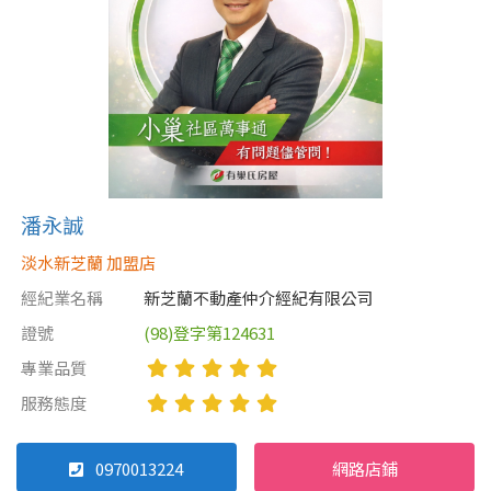
屋齡
不拘
5 年以下
5-10 年
10-20 年
潘永誠
20-30 年
30-40 年
淡水新芝蘭 加盟店
40 年以上
經紀業名稱
新芝蘭不動產仲介經紀有限公司
證號
(98)登字第124631
專業品質
售價
服務態度
0970013224
網路店鋪