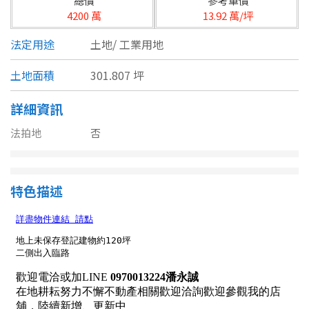
總價
參考單價
台北市
4200 萬
13.92 萬/坪
基隆市
法定用途
土地/
工業用地
新北市
土地面積
301.807 坪
宜蘭縣
詳細資訊
類型(可複選)
桃園市
法拍地
否
不拘
公寓
電梯大樓
套房
新竹市
別墅
透天厝
樓中樓
華廈
新竹縣
特色描述
農舍
辦公
店面
工廠
苗栗縣
台中市
廠辦
倉庫
土地
其他
彰化縣
坪數