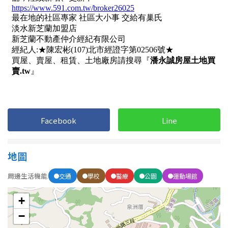
南投縣
不拘
20坪以下
雲林縣
20~30 坪
30~40 坪
嘉義市
40~50 坪
50~60 坪
嘉義縣
60~70 坪
70~80 坪
台南市
高雄市
80坪以上
Facebook
Line
澎湖縣
~
坪
地圖
屏東縣
周邊生活機能
交通
學校
醫療
公園
運動場館
樓層
台東縣
+
不拘
地下室
花蓮縣
−