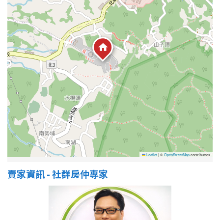
1樓
2樓
金門連江
3樓
4樓
5~10樓
11~20樓
21樓以上
~
樓
格局
Leaflet
|
©
OpenStreetMap
contributors
不拘
1房
賣家資訊 - 社群房仲專家
2房
3房
4房
5房以上