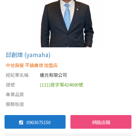
1樓
2樓
金門連江
3樓
4樓
5~10樓
11~20樓
21樓以上
邱創煒 (yamaha)
~
樓
中信房屋 平鎮廣德 加盟店
經紀業名稱
連元有限公司
證號
(111)登字第424690號
格局
專業品質
不拘
1房
服務態度
2房
3房
0963075150
網路店鋪
4房
5房以上