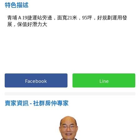
南投縣
特色描述
不拘
20坪以下
雲林縣
20~30 坪
30~40 坪
嘉義市
40~50 坪
50~60 坪
嘉義縣
60~70 坪
70~80 坪
台南市
高雄市
80坪以上
Facebook
Line
澎湖縣
~
坪
屏東縣
賣家資訊 - 社群房仲專家
樓層
台東縣
不拘
地下室
花蓮縣