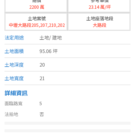
總價
參考單價
台北市
2200 萬
23.14 萬/坪
基隆市
土地案號
土地座落地段
中壢大路段205,207,210,202
大路段
新北市
法定用途
土地/
建地
宜蘭縣
土地面積
95.06 坪
類型(可複選)
桃園市
土地深度
20
不拘
公寓
電梯大樓
套房
新竹市
土地寬度
21
別墅
透天厝
樓中樓
華廈
新竹縣
詳細資訊
農舍
辦公
店面
工廠
苗栗縣
面臨路寬
5
台中市
廠辦
倉庫
土地
其他
法拍地
否
彰化縣
坪數