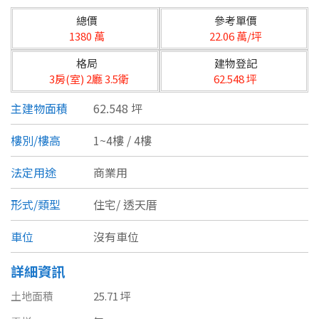
台北市
總價
參考單價
基隆市
1380 萬
22.06 萬/坪
格局
建物登記
新北市
3房(室) 2廳 3.5衛
62.548 坪
宜蘭縣
主建物面積
62.548 坪
類型(可複選)
桃園市
樓別/樓高
1~4樓 / 4樓
不拘
公寓
電梯大樓
套房
新竹市
法定用途
商業用
別墅
透天厝
樓中樓
華廈
新竹縣
形式/類型
住宅/
透天厝
農舍
辦公
店面
工廠
苗栗縣
車位
沒有車位
台中市
廠辦
倉庫
土地
其他
詳細資訊
彰化縣
土地面積
25.71 坪
坪數