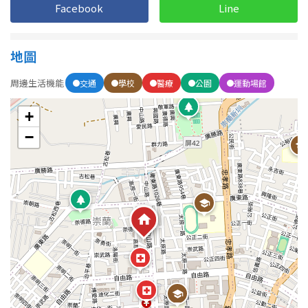
1樓
2樓
金門連江
Facebook
Line
3樓
4樓
地圖
5~10樓
11~20樓
周邊生活機能
交通
學校
醫療
公園
運動場館
21樓以上
+
−
~
樓
格局
不拘
1房
2房
3房
4房
5房以上