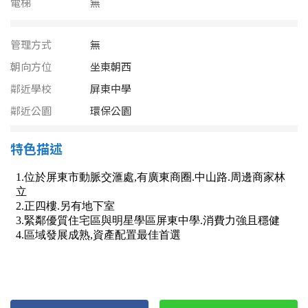
電梯
南投縣
無
不拘
20坪以下
雲林縣
管理方式
無
20~30 坪
30~40 坪
嘉義市
朝向方位
坐東朝西
鄰近學校
屏東中學
40~50 坪
50~60 坪
嘉義縣
鄰近公園
環保公園
60~70 坪
70~80 坪
台南市
特色描述
高雄市
80坪以上
澎湖縣
~
坪
屏東縣
樓層
台東縣
不拘
地下室
花蓮縣