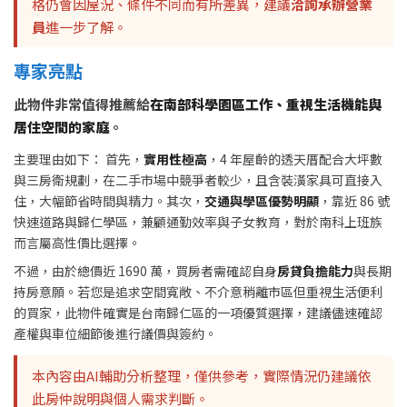
格仍會因屋況、條件不同而有所差異，建議
洽詢承辦營業
員
進一步了解。
專家亮點
此物件非常值得推薦給
在南部科學園區工作、重視生活機能與
居住空間的家庭
。
主要理由如下： 首先，
實用性極高
，4 年屋齡的透天厝配合大坪數
與三房衛規劃，在二手市場中競爭者較少，且含裝潢家具可直接入
住，大幅節省時間與精力。其次，
交通與學區優勢明顯
，靠近 86 號
快速道路與歸仁學區，兼顧通勤效率與子女教育，對於南科上班族
而言屬高性價比選擇。
不過，由於總價近 1690 萬，買房者需確認自身
房貸負擔能力
與長期
持房意願。若您是追求空間寬敞、不介意稍離市區但重視生活便利
的買家，此物件確實是台南歸仁區的一項優質選擇，建議儘速確認
產權與車位細節後進行議價與簽約。
本內容由AI輔助分析整理，僅供參考，實際情況仍建議依
此房仲說明與個人需求判斷。