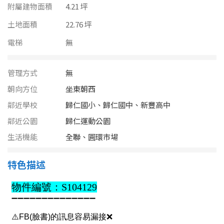
南投縣
附屬建物面積
4.21 坪
不拘
20坪以下
土地面積
雲林縣
22.76 坪
20~30 坪
30~40 坪
電梯
無
嘉義市
40~50 坪
50~60 坪
嘉義縣
管理方式
無
朝向方位
坐東朝西
60~70 坪
70~80 坪
台南市
鄰近學校
歸仁國小、歸仁國中、新豐高中
高雄市
80坪以上
鄰近公園
歸仁運動公園
生活機能
澎湖縣
全聯、圓環市場
~
坪
屏東縣
特色描述
樓層
台東縣
不拘
地下室
花蓮縣