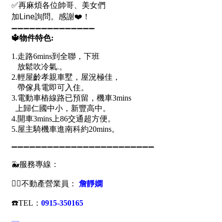
1樓
2樓
金門連江
3樓
4樓
5~10樓
11~20樓
21樓以上
~
樓
格局
不拘
1房
2房
3房
4房
5房以上