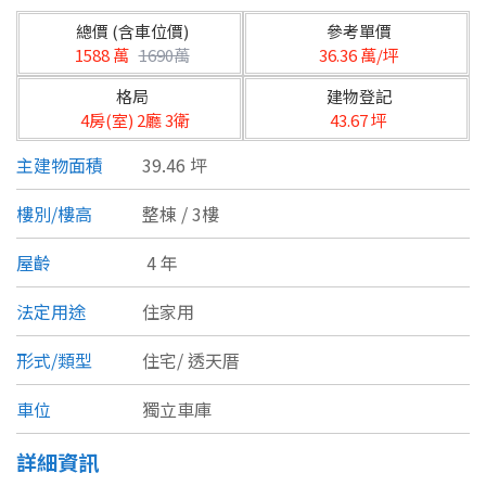
台北市
總價 (含車位價)
參考單價
基隆市
1588 萬
1690萬
36.36 萬/坪
格局
建物登記
新北市
4房(室) 2廳 3衛
43.67 坪
宜蘭縣
主建物面積
39.46 坪
類型(可複選)
桃園市
樓別/樓高
整棟 / 3樓
不拘
公寓
電梯大樓
套房
新竹市
屋齡
4 年
別墅
透天厝
樓中樓
華廈
新竹縣
法定用途
住家用
農舍
辦公
店面
工廠
苗栗縣
形式/類型
住宅/
透天厝
台中市
廠辦
倉庫
土地
其他
車位
獨立車庫
彰化縣
詳細資訊
坪數