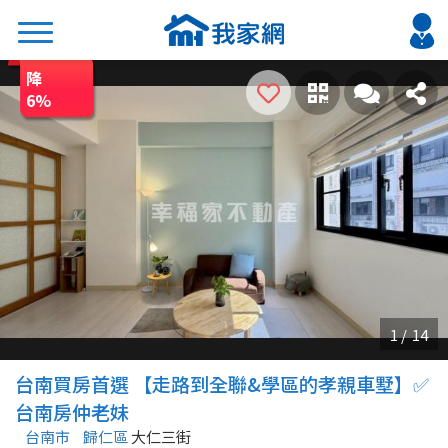
降
搜尋
6
%
熱門關鍵字
2026 台北降價好屋限量釋出
2026 新北降價好屋限量釋出
2026 台中降價好屋限量釋出
2026 台南降價好屋限量釋出
2026 高雄降價好屋限量釋出
縣市
區域
台南買房首選 【走路到全聯&學區的孝親車墅】✅
不限
不限
台南房仲老妹
台南市
歸仁區
大仁三街