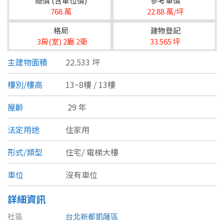
總價 (含車位價)
參考單價
台北市
768 萬
22.88 萬/坪
基隆市
格局
建物登記
3房(室) 2廳 2衛
33.565 坪
新北市
主建物面積
22.533 坪
宜蘭縣
樓別/樓高
13~8樓 / 13樓
類型(可複選)
桃園市
屋齡
29 年
不拘
公寓
電梯大樓
套房
新竹市
法定用途
住家用
別墅
透天厝
樓中樓
華廈
新竹縣
形式/類型
住宅/
電梯大樓
農舍
辦公
店面
工廠
苗栗縣
車位
沒有車位
台中市
廠辦
倉庫
土地
其他
詳細資訊
彰化縣
社區
台北新都凱薩區
坪數