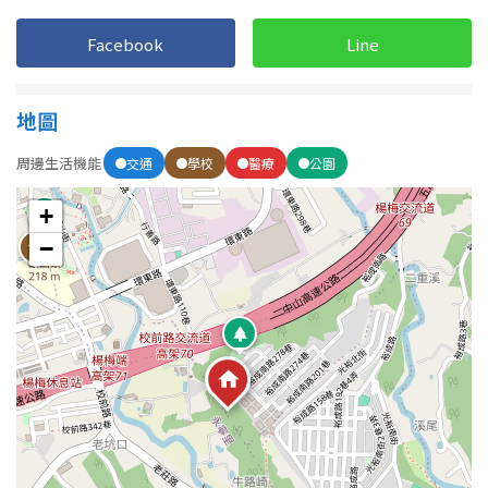
1樓
2樓
金門連江
Facebook
Line
3樓
4樓
5~10樓
11~20樓
地圖
周邊生活機能
交通
學校
醫療
公園
21樓以上
+
~
樓
−
格局
不拘
1房
2房
3房
4房
5房以上