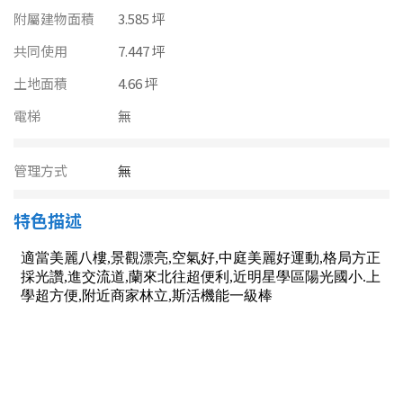
南投縣
附屬建物面積
3.585 坪
不拘
20坪以下
雲林縣
共同使用
7.447 坪
20~30 坪
30~40 坪
土地面積
4.66 坪
嘉義市
電梯
無
40~50 坪
50~60 坪
嘉義縣
60~70 坪
70~80 坪
台南市
管理方式
無
高雄市
80坪以上
特色描述
澎湖縣
~
坪
屏東縣
樓層
台東縣
不拘
地下室
花蓮縣