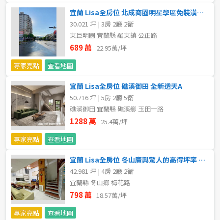
宜蘭 Lisa全房位 北成商圈明星學區免裝潢電梯大樓
不拘
5 年以下
30.021 坪 | 3房 2廳 2衛
東巨明園 宜蘭縣 羅東鎮 公正路
5-10 年
10-20 年
689 萬
22.95萬/坪
20-30 年
30-40 年
專家亮點
查看地圖
宜蘭 Lisa全房位 礁溪御田 全新透天A
40 年以上
50.716 坪 | 5房 2廳 5衛
礁溪御田 宜蘭縣 礁溪鄉 玉田一路
1288 萬
25.4萬/坪
售價
專家亮點
查看地圖
宜蘭 Lisa全房位 冬山廣興驚人的高得坪率 ✕ 黃金一樓
42.981 坪 | 4房 2廳 2衛
宜蘭縣 冬山鄉 梅花路
798 萬
18.57萬/坪
專家亮點
查看地圖