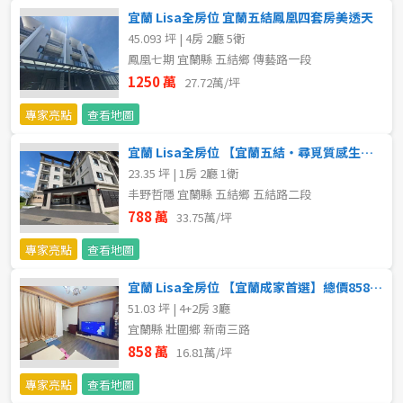
新北市
礁溪鄉
宜蘭 Lisa全房位 宜蘭五結鳳凰四套房美透天
45.093 坪 | 4房 2廳 5衛
宜蘭縣
壯圍鄉
鳳凰七期 宜蘭縣 五結鄉 傳藝路一段
1250 萬
27.72萬/坪
類型(可複選)
桃園市
員山鄉
專家亮點
查看地圖
不拘
公寓
電梯大樓
套房
新竹市
羅東鎮
宜蘭 Lisa全房位 【宜蘭五結・尋覓質感生活，低總價享受稀有華廈】
別墅
透天厝
樓中樓
華廈
23.35 坪 | 1房 2廳 1衛
新竹縣
三星鄉
丰野哲隱 宜蘭縣 五結鄉 五結路二段
農舍
788 萬
辦公
店面
工廠
苗栗縣
大同鄉
33.75萬/坪
專家亮點
查看地圖
台中市
五結鄉
廠辦
倉庫
土地
其他
宜蘭 Lisa全房位 【宜蘭成家首選】總價858萬買51坪大透天！卡
彰化縣
冬山鄉
51.03 坪 | 4+2房 3廳
坪數
宜蘭縣 壯圍鄉 新南三路
南投縣
蘇澳鎮
858 萬
16.81萬/坪
不拘
20坪以下
雲林縣
南澳鄉
專家亮點
查看地圖