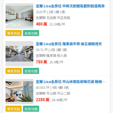
宜蘭 Lisa全房位 中興文創園區絶對超值兩房
5~10樓
11~20樓
22.6 坪 | 2房 1廳 1衛
宜蘭縣 五結鄉 中正西路
21樓以上
480 萬
21.24萬/坪
專家亮點
查看地圖
~
樓
宜蘭 Lisa全房位 羅東高中旁 復古邊間透天
30.71 坪 | 3房 2廳 2衛
格局
宜蘭縣 羅東鎮 樹人路
780 萬
25.4萬/坪
不拘
1房
專家亮點
查看地圖
2房
3房
宜蘭 Lisa全房位 中山休閒區鄰梅花湖 雅緻品味別墅
80.053 坪 | 4房 4廳 3衛
4房
5房以上
宜蘭縣 冬山鄉 中山二路
2280 萬
28.48萬/坪
專家亮點
查看地圖
屋齡