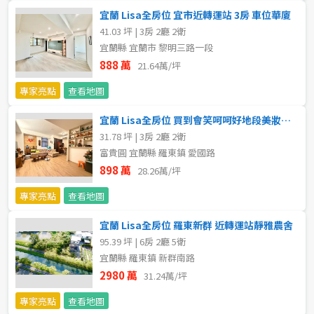
20~30 坪
30~40 坪
嘉義市
宜蘭 Lisa全房位 宜市近轉運站 3房 車位華廈
41.03 坪 | 3房 2廳 2衛
40~50 坪
50~60 坪
嘉義縣
宜蘭縣 宜蘭市 黎明三路一段
888 萬
21.64萬/坪
60~70 坪
70~80 坪
台南市
專家亮點
查看地圖
高雄市
80坪以上
宜蘭 Lisa全房位 買到會笑呵呵好地段美妝三房華廈
31.78 坪 | 3房 2廳 2衛
澎湖縣
~
坪
富貴圓 宜蘭縣 羅東鎮 愛國路
898 萬
屏東縣
28.26萬/坪
專家亮點
查看地圖
樓層
台東縣
宜蘭 Lisa全房位 羅東新群 近轉運站靜雅農舍
不拘
地下室
花蓮縣
95.39 坪 | 6房 2廳 5衛
宜蘭縣 羅東鎮 新群南路
1樓
2樓
金門連江
2980 萬
31.24萬/坪
3樓
4樓
專家亮點
查看地圖