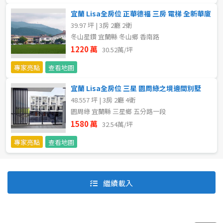
宜蘭 Lisa全房位 正華德福 三房 電梯 全新華廈
39.97 坪 | 3房 2廳 2衛
冬山星鑽 宜蘭縣 冬山鄉 香南路
1220 萬
30.52萬/坪
專家亮點
查看地圖
宜蘭 Lisa全房位 三星 園周綠之境邊間別墅
48.557 坪 | 3房 2廳 4衛
園周綠 宜蘭縣 三星鄉 五分路一段
1580 萬
32.54萬/坪
專家亮點
查看地圖
預設排序
價格從低到高
繼續載入
價格從高到低
坪數由大到小