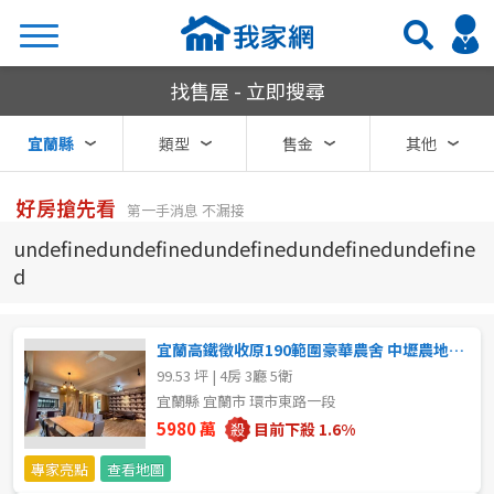
宜蘭縣買房
找售屋 - 立即搜尋
搜尋
宜蘭縣
類型
售金
其他
好房搶先看
第一手消息 不漏接
熱門關鍵字
undefinedundefinedundefinedundefinedundefine
d
縣市
區域
宜蘭高鐵徵收原190範圍豪華農舍 中壢農地建地
不限
不限
99.53 坪 | 4房 3廳 5衛
宜蘭縣 宜蘭市 環市東路一段
台北市
宜蘭市
5980 萬
目前下殺 1.6%
基隆市
頭城鎮
專家亮點
查看地圖