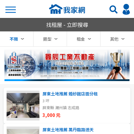
我家網房屋租賃
找租屋 - 立即搜尋
搜尋
不限
類型
租金
其他
熱門關鍵字
縣市
區域
屏東土地推薦 婚紗館店面分租
不限
不限
3 坪
屏東縣 潮州鎮 志成路
台北市
3,000 元
基隆市
屏東土地推薦 萬丹臨路透天