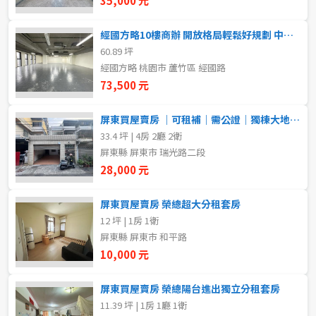
35,000 元
5~10樓
11~20樓
經國方略10樓商辦 開放格局輕鬆好規劃 中路房屋買賣
60.89 坪
21樓以上
經國方略 桃園市 蘆竹區 經國路
73,500 元
~
樓
屏東買屋賣房 ｜可租補｜需公證｜獨棟大地坪車庫透天
33.4 坪 | 4房 2廳 2衛
格局
屏東縣 屏東市 瑞光路二段
28,000 元
不拘
1房
屏東買屋賣房 榮總超大分租套房
2房
3房
12 坪 | 1房 1衛
屏東縣 屏東市 和平路
4房
5房以上
10,000 元
屏東買屋賣房 榮總陽台進出獨立分租套房
11.39 坪 | 1房 1廳 1衛
租金(元)