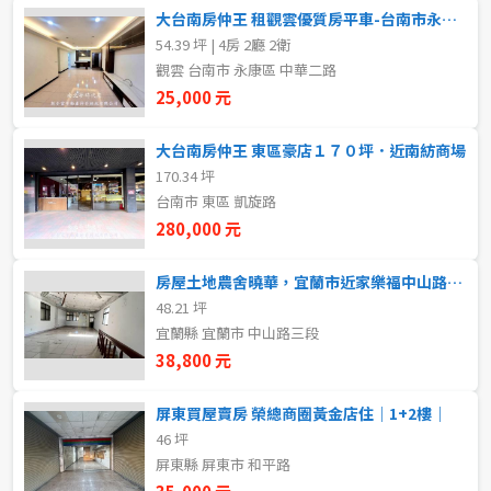
20~30 坪
30~40 坪
大台南房仲王 租觀雲優質房平車-台南市永康區中華二路
嘉義市
54.39 坪 | 4房 2廳 2衛
40~50 坪
50~60 坪
嘉義縣
觀雲 台南市 永康區 中華二路
25,000 元
60~70 坪
70~80 坪
台南市
大台南房仲王 東區豪店１７０坪．近南紡商場
高雄市
80坪以上
170.34 坪
台南市 東區 凱旋路
澎湖縣
280,000 元
~
坪
屏東縣
房屋土地農舍曉華，宜蘭市近家樂福中山路三段70坪土地大空間透天店面
48.21 坪
樓層
台東縣
宜蘭縣 宜蘭市 中山路三段
不拘
地下室
38,800 元
花蓮縣
1樓
2樓
屏東買屋賣房 榮總商圈黃金店住｜1+2樓｜
金門連江
46 坪
屏東縣 屏東市 和平路
3樓
4樓