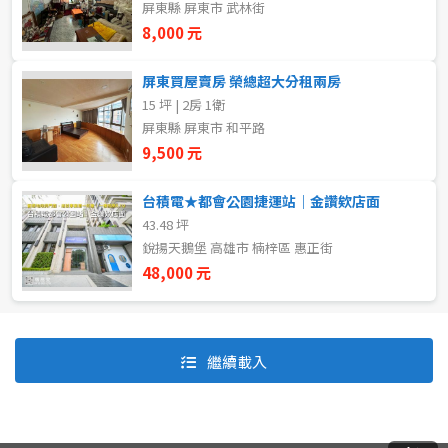
屏東縣 屏東市 武林街
8,000 元
自租
屏東買屋賣房 榮總超大分租兩房
房東自租
15 坪 | 2房 1衛
屏東縣 屏東市 和平路
9,500 元
台積電★都會公園捷運站｜金讚欸店面
43.48 坪
銳揚天鵝堡 高雄市 楠梓區 惠正街
48,000 元
預設排序
價格從低到高
繼續載入
價格從高到低
坪數由大到小