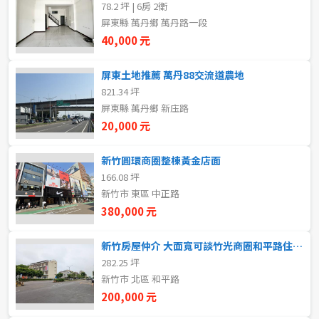
78.2 坪 | 6房 2衛
新北市
屏東縣 萬丹鄉 萬丹路一段
40,000 元
宜蘭縣
類型(可複選)
屏東土地推薦 萬丹88交流道農地
桃園市
821.34 坪
不拘
整層住家
獨立套房
分租套房
新竹市
屏東縣 萬丹鄉 新庒路
20,000 元
雅房
其他住宅
店面
頂讓
新竹縣
新竹圓環商圈整棟黃金店面
辦公
住辦
廠房
土地
苗栗縣
166.08 坪
新竹市 東區 中正路
台中市
車位
380,000 元
彰化縣
新竹房屋仲介 大面寬可談竹光商圈和平路住宅區大地坪三面採光
坪數
282.25 坪
南投縣
新竹市 北區 和平路
不拘
20坪以下
200,000 元
雲林縣