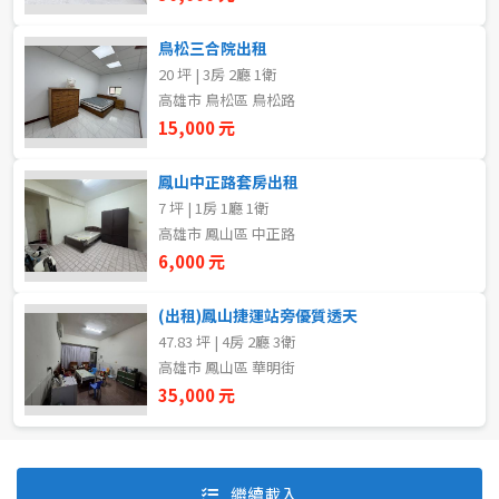
鳥松三合院出租
20 坪 | 3房 2廳 1衛
自租
高雄市 鳥松區 鳥松路
房東自租
15,000 元
鳳山中正路套房出租
7 坪 | 1房 1廳 1衛
高雄市 鳳山區 中正路
6,000 元
(出租)鳳山捷運站旁優質透天
47.83 坪 | 4房 2廳 3衛
高雄市 鳳山區 華明街
35,000 元
預設排序
價格從低到高
繼續載入