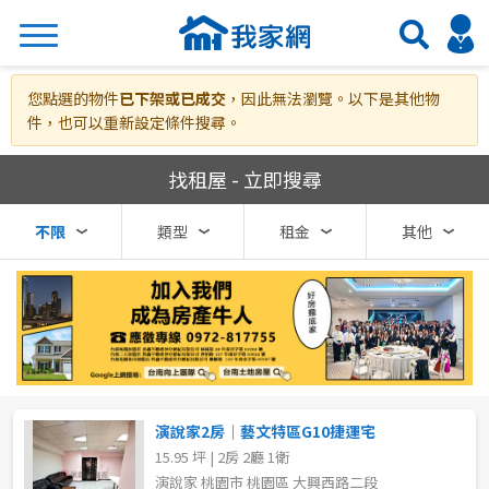
搜尋
您點選的物件
已下架或已成交
，因此無法瀏覽。以下是其他物
件，也可以重新設定條件搜尋。
我家網房屋租賃
找租屋 - 立即搜尋
熱門關鍵字
不限
類型
租金
其他
縣市
區域
不限
不限
台北市
演說家2房｜藝文特區G10捷運宅
15.95 坪 | 2房 2廳 1衛
基隆市
演說家 桃園市 桃園區 大興西路二段