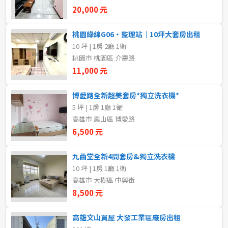
新北市
20,000 元
宜蘭縣
桃園綠線G06・監理站｜10坪大套房出租
10 坪 | 1房 2廳 1衛
類型(可複選)
桃園市
桃園市 桃園區 介壽路
11,000 元
不拘
整層住家
獨立套房
分租套房
新竹市
博愛路全新超美套房*獨立洗衣機*
雅房
其他住宅
店面
頂讓
新竹縣
5 坪 | 1房 1廳 1衛
高雄市 鳳山區 博愛路
辦公
住辦
廠房
土地
苗栗縣
6,500 元
台中市
車位
九曲堂全新4間套房&獨立洗衣機
10 坪 | 1房 1廳 1衛
彰化縣
高雄市 大樹區 中興街
坪數
南投縣
8,500 元
不拘
20坪以下
雲林縣
高雄文山買屋 大發工業區廠房出租