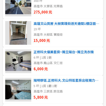
300 坪
20~30 坪
30~40 坪
嘉義市
高雄市 大寮區 光華路
275,000 元
40~50 坪
50~60 坪
嘉義縣
高雄文山買屋 大樹實踐街透天邊間1樓店面出租
60~70 坪
70~80 坪
台南市
23 坪
高雄市 大樹區 實踐街
高雄市
80坪以上
15,000 元
澎湖縣
~
坪
正修科大優美套房~獨立陽台~獨立洗衣機
6 坪 | 1房 1衛
屏東縣
高雄市 鳳山區 文仁街
樓層
台東縣
6,000 元
不拘
地下室
花蓮縣
陽明學區.正修科大.文山特區套房出租獨力洗衣機陽台
5 坪 | 1房 1廳 1衛
1樓
2樓
金門連江
高雄市 三民區 民信路
5,800 元
3樓
4樓