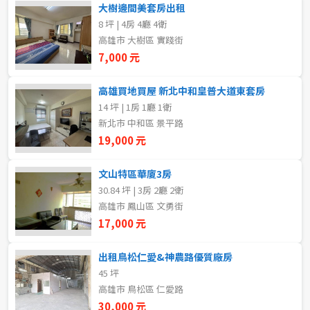
大樹邊間美套房出租
5~10樓
11~20樓
8 坪 | 4房 4廳 4衛
高雄市 大樹區 實踐街
21樓以上
7,000 元
高雄買地買屋 新北中和皇普大道東套房
~
樓
14 坪 | 1房 1廳 1衛
新北市 中和區 景平路
19,000 元
格局
不拘
1房
文山特區華廈3房
30.84 坪 | 3房 2廳 2衛
高雄市 鳳山區 文勇街
2房
3房
17,000 元
4房
5房以上
出租鳥松仁愛&神農路優質廠房
45 坪
高雄市 鳥松區 仁愛路
租金(元)
30,000 元