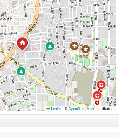
Leaflet
|
©
OpenStreetMap
contributors