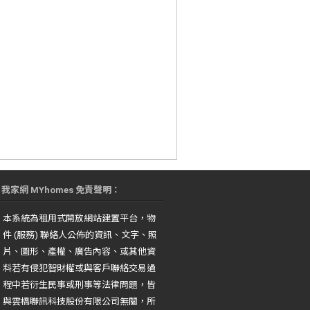
我家網 MYhomes 免責聲明：
本系統為租用式開放網站建置平台，物
件 (服務) 聯絡人公佈的資訊、文字、照
片、圖形、產權、廣告內容、或其他資
料若有侵犯智財權或與客戶聯絡交易過
程中若衍生民事或刑事等法律問題，皆
與雲橋聯訊科技股份有限公司無關，所