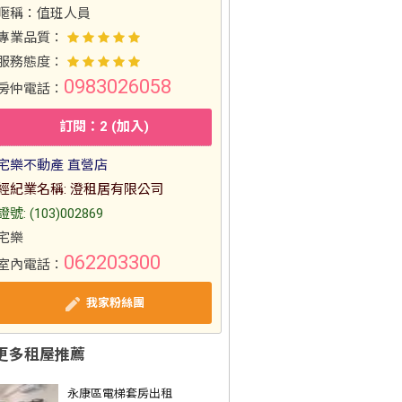
暱稱：
值班人員
專業品質：
服務態度：
0983026058
房仲電話：
訂閱：2 (加入)
宅樂不動產 直營店
經紀業名稱: 澄租居有限公司
證號: (103)002869
宅樂
062203300
室內電話：
我家粉絲團
更多租屋推薦
永康區電梯套房出租