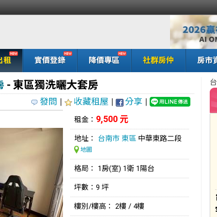
出租
實價登錄
降價專區
社群房仲
房市
台
- 東區獨洗曬大套房
房
發問
|
收藏租屋
|
分享
|
9,500 元
租金：
地址：
台南市
東區
中華東路二段
地圖
格局： 1房(室) 1衛 1陽台
坪數：9 坪
樓別/樓高： 2樓 / 4樓