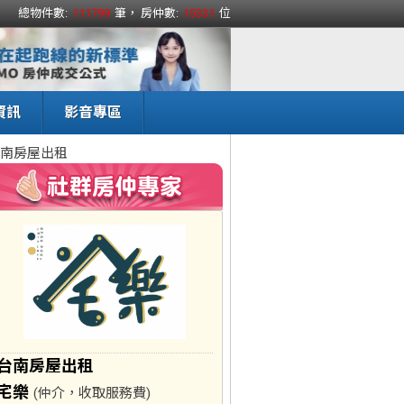
總物件數:
111799
筆， 房仲數:
15331
位
資訊
影音專區
南房屋出租
台南房屋出租
宅樂
(仲介，收取服務費)