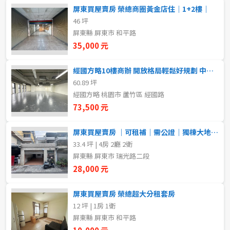
20~30 坪
30~40 坪
屏東買屋賣房 榮總商圈黃金店住｜1+2樓｜
嘉義市
46 坪
40~50 坪
50~60 坪
嘉義縣
屏東縣 屏東市 和平路
35,000 元
60~70 坪
70~80 坪
台南市
經國方略10樓商辦 開放格局輕鬆好規劃 中路房屋買賣
高雄市
80坪以上
60.89 坪
經國方略 桃園市 蘆竹區 經國路
澎湖縣
73,500 元
~
坪
屏東縣
屏東買屋賣房 ｜可租補｜需公證｜獨棟大地坪車庫透天
33.4 坪 | 4房 2廳 2衛
樓層
台東縣
屏東縣 屏東市 瑞光路二段
不拘
地下室
28,000 元
花蓮縣
1樓
2樓
屏東買屋賣房 榮總超大分租套房
金門連江
12 坪 | 1房 1衛
屏東縣 屏東市 和平路
3樓
4樓