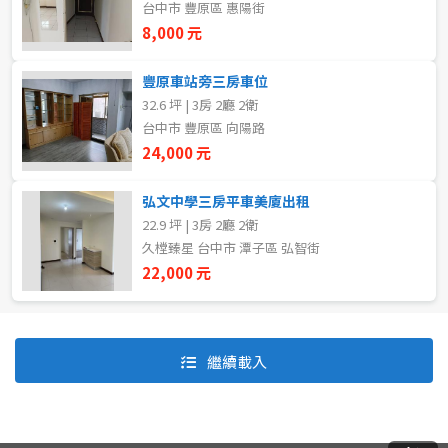
台中市 豐原區 惠陽街
8,000 元
自租
豐原車站旁三房車位
房東自租
32.6 坪 | 3房 2廳 2衛
台中市 豐原區 向陽路
24,000 元
弘文中學三房平車美廈出租
22.9 坪 | 3房 2廳 2衛
久樘臻星 台中市 潭子區 弘智街
22,000 元
預設排序
價格從低到高
繼續載入
價格從高到低
坪數由大到小