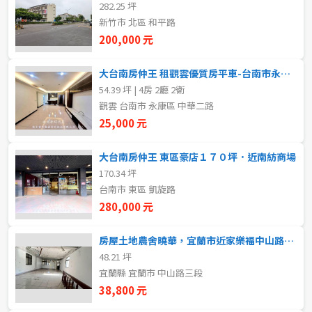
282.25 坪
新北市
新竹市 北區 和平路
200,000 元
宜蘭縣
類型(可複選)
大台南房仲王 租觀雲優質房平車-台南市永康區中華二路
桃園市
54.39 坪 | 4房 2廳 2衛
不拘
整層住家
獨立套房
分租套房
新竹市
觀雲 台南市 永康區 中華二路
25,000 元
雅房
其他住宅
店面
頂讓
新竹縣
大台南房仲王 東區豪店１７０坪．近南紡商場
辦公
住辦
廠房
土地
苗栗縣
170.34 坪
台南市 東區 凱旋路
台中市
車位
280,000 元
彰化縣
房屋土地農舍曉華，宜蘭市近家樂福中山路三段70坪土地大空間透天店面
坪數
48.21 坪
南投縣
宜蘭縣 宜蘭市 中山路三段
不拘
20坪以下
38,800 元
雲林縣