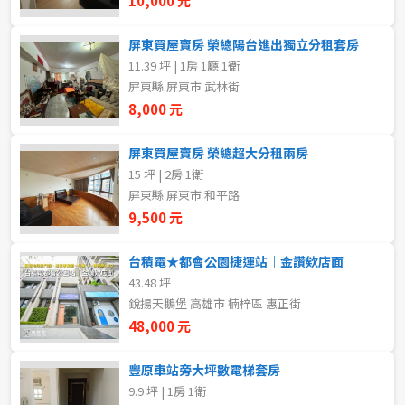
10,000 元
5~10樓
11~20樓
屏東買屋賣房 榮總陽台進出獨立分租套房
11.39 坪 | 1房 1廳 1衛
21樓以上
屏東縣 屏東市 武林街
8,000 元
~
樓
屏東買屋賣房 榮總超大分租兩房
15 坪 | 2房 1衛
格局
屏東縣 屏東市 和平路
9,500 元
不拘
1房
台積電★都會公園捷運站｜金讚欸店面
2房
3房
43.48 坪
銳揚天鵝堡 高雄市 楠梓區 惠正街
4房
5房以上
48,000 元
豐原車站旁大坪數電梯套房
9.9 坪 | 1房 1衛
租金(元)