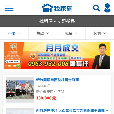
我家網房屋租賃
找租屋 - 立即搜尋
搜尋
不限
類型
租金
其他
熱門關鍵字
縣市
區域
新竹圓環商圈整棟黃金店面
不限
不限
166.08 坪
新竹市 東區 中正路
台北市
380,000 元
基隆市
新竹房屋仲介 大面寬可談竹光商圈和平路住宅區大地坪三面採光