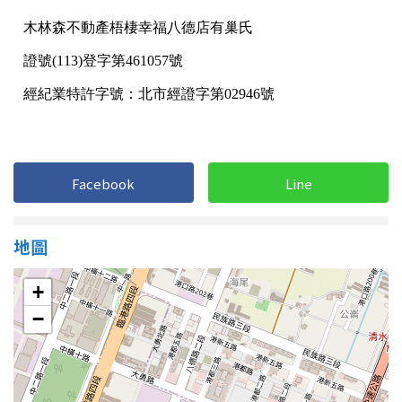
Facebook
Line
地圖
+
−