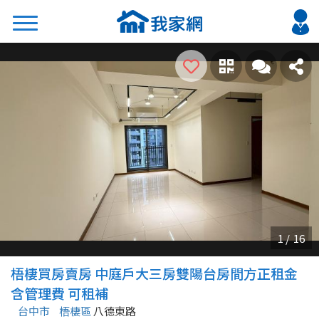
搜尋
熱門關鍵字
2026 台北降價好屋限量釋出
2026 新北降價好屋限量釋出
2026 台中降價好屋限量釋出
2026 台南降價好屋限量釋出
2026 高雄降價好屋限量釋出
縣市
區域
梧棲買房賣房 中庭戶大三房雙陽台房間方正租金
不限
不限
含管理費 可租補
台中市
梧棲區
八德東路