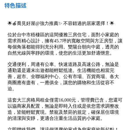
1樓
2樓
金門連江
特色描述
3樓
4樓
5~10樓
11~20樓
21樓以上
~
樓
格局
不拘
1房
2房
3房
4房
5房以上