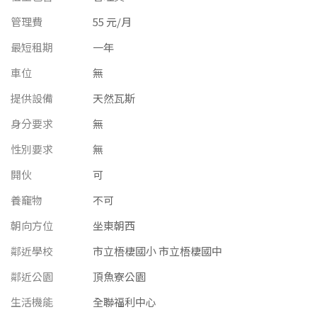
南投縣
不拘
20坪以下
管理費
55 元/月
雲林縣
最短租期
一年
20~30 坪
30~40 坪
嘉義市
車位
無
40~50 坪
50~60 坪
提供設備
嘉義縣
天然瓦斯
身分要求
無
60~70 坪
70~80 坪
台南市
性別要求
無
高雄市
80坪以上
開伙
可
澎湖縣
養竉物
不可
~
坪
朝向方位
屏東縣
坐東朝西
鄰近學校
市立梧棲國小 市立梧棲國中
樓層
台東縣
鄰近公園
頂魚寮公園
不拘
地下室
花蓮縣
生活機能
全聯福利中心