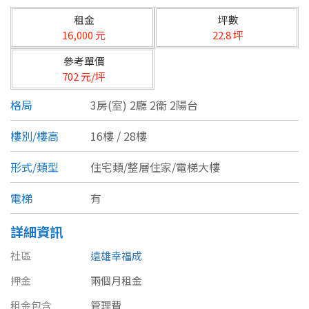
台北市
租金
坪數
基隆市
16,000 元
22.8 坪
參考單價
新北市
702 元/坪
宜蘭縣
格局
3房(室) 2廳 2衛 2陽台
類型(可複選)
桃園市
樓別/樓高
16樓 / 28樓
不拘
公寓
電梯大樓
套房
新竹市
形式/類型
住宅類/整層住家/電梯大樓
別墅
透天厝
樓中樓
華廈
新竹縣
電梯
有
農舍
辦公
店面
工廠
苗栗縣
詳細資訊
台中市
廠辦
倉庫
土地
其他
社區
遠雄幸福成
押金
彰化縣
兩個月租金
坪數
租金包含
管理費