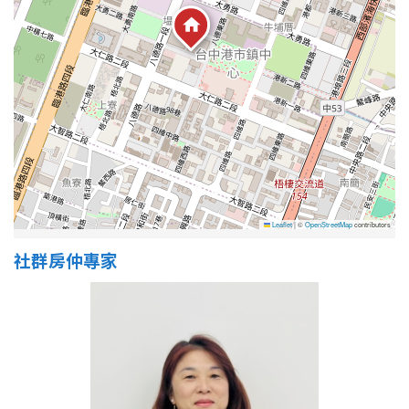
Leaflet
|
©
OpenStreetMap
contributors
社群房仲專家