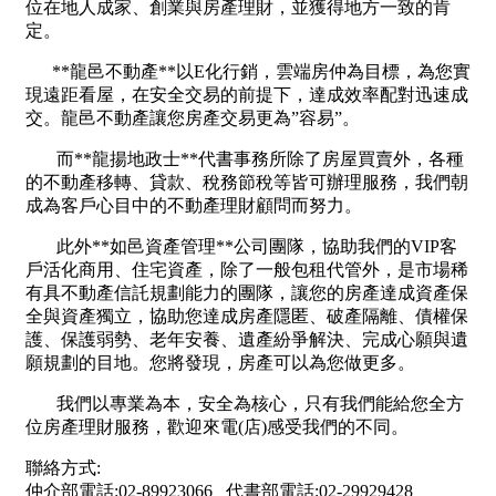
1樓
2樓
金門連江
3樓
4樓
5~10樓
11~20樓
21樓以上
~
樓
格局
不拘
1房
2房
3房
4房
5房以上