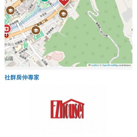
Leaflet
|
©
OpenStreetMap
contributors
社群房仲專家