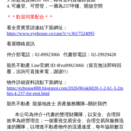
南投縣
不拘
20坪以下
雲林縣
20~30 坪
30~40 坪
嘉義市
40~50 坪
50~60 坪
嘉義縣
60~70 坪
70~80 坪
台南市
高雄市
80坪以上
澎湖縣
~
坪
屏東縣
樓層
台東縣
不拘
地下室
花蓮縣