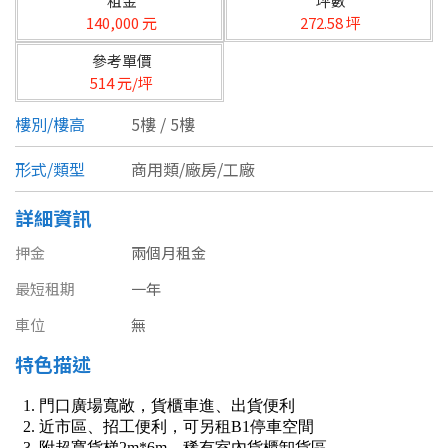
租金
坪數
台北市
140,000 元
272.58 坪
基隆市
參考單價
514 元/坪
新北市
樓別/樓高
5樓 / 5樓
宜蘭縣
形式/類型
商用類/廠房/工廠
類型(可複選)
桃園市
詳細資訊
不拘
公寓
電梯大樓
套房
新竹市
押金
兩個月租金
別墅
透天厝
樓中樓
華廈
新竹縣
最短租期
一年
農舍
辦公
店面
工廠
苗栗縣
車位
無
特色描述
台中市
廠辦
倉庫
土地
其他
彰化縣
坪數