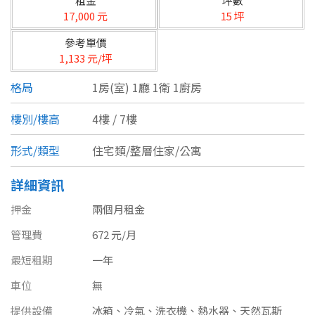
租金
坪數
台北市
17,000 元
15 坪
基隆市
參考單價
1,133 元/坪
新北市
格局
1房(室) 1廳 1衛 1廚房
宜蘭縣
樓別/樓高
4樓 / 7樓
類型(可複選)
桃園市
形式/類型
住宅類/整層住家/公寓
不拘
公寓
電梯大樓
套房
新竹市
詳細資訊
別墅
透天厝
樓中樓
華廈
新竹縣
押金
兩個月租金
農舍
辦公
店面
工廠
苗栗縣
管理費
672 元/月
台中市
廠辦
倉庫
土地
其他
最短租期
一年
車位
無
彰化縣
坪數
提供設備
冰箱、冷氣、洗衣機、熱水器、天然瓦斯