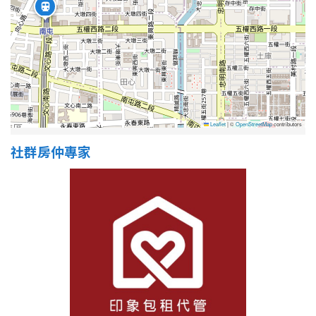
Leaflet
|
©
OpenStreetMap
contributors
社群房仲專家