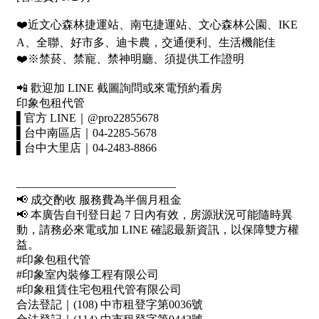
1樓
2樓
金門連江
3樓
4樓
5~10樓
11~20樓
21樓以上
~
樓
格局
不拘
1房
2房
3房
4房
5房以上