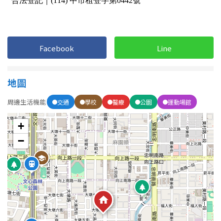
屋齡
Facebook
Line
不拘
5 年以下
5-10 年
10-20 年
地圖
20-30 年
30-40 年
周邊生活機能
交通
學校
醫療
公園
運動場館
+
40 年以上
−
售價