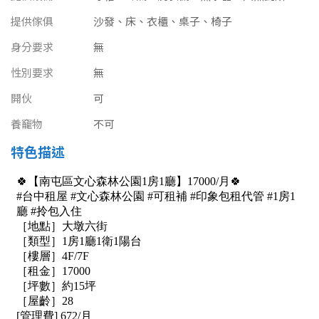
南投縣
不拘
20坪以下
提供傢俱
沙發、床、衣櫃、桌子、椅子
雲林縣
身分要求
無
20~30 坪
30~40 坪
嘉義市
性別要求
無
40~50 坪
50~60 坪
開伙
可
嘉義縣
養竉物
不可
60~70 坪
70~80 坪
台南市
特色描述
高雄市
80坪以上
澎湖縣
~
坪
屏東縣
樓層
台東縣
不拘
地下室
花蓮縣