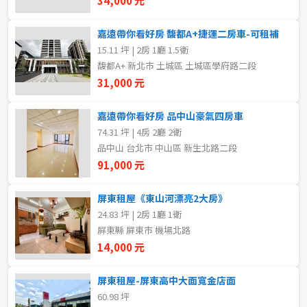
34,000 元
5~10樓
11~20樓
嘉遠帶你看好房 馥都A+捷運二房車-可租補
15.11 坪 | 2房 1廳 1.5衛
21樓以上
馥都A+ 新北市 土城區 土城區學府路二段
31,000 元
~
樓
嘉遠帶你看好房 品中山豪氣四房車
74.31 坪 | 4房 2廳 2衛
格局
品中山 台北市 中山區 新生北路二段
91,000 元
不拘
1房
屏東租屋《東山河漂亮2大房》
2房
3房
24.83 坪 | 2房 1廳 1衛
屏東縣 屏東市 機場北路
4房
5房以上
14,000 元
屏東租屋-屏東高中大面寬金店面
60.98 坪
租金(元)