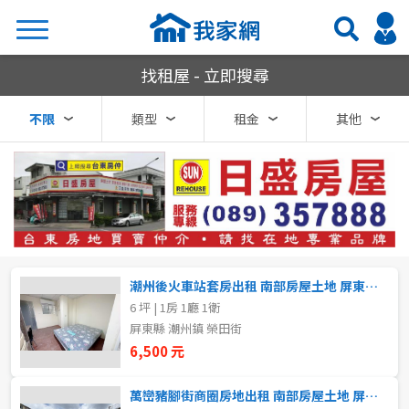
我家網房屋租賃
找租屋 - 立即搜尋
搜尋
不限
類型
租金
其他
熱門關鍵字
縣市
區域
潮州後火車站套房出租 南部房屋土地 屏東房仲
不限
不限
6 坪 | 1房 1廳 1衛
屏東縣 潮州鎮 榮田街
台北市
6,500 元
基隆市
萬巒豬腳街商圈房地出租 南部房屋土地 屏東房仲