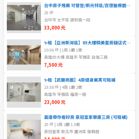
20~30 坪
30~40 坪
台中房子推薦 可營登/新光特區/百億醫療園區/臨16米路/一樓店面出租
嘉義市
25 坪
40~50 坪
50~60 坪
嘉義縣
台中市 太平區 建和路一段
33,000 元
60~70 坪
70~80 坪
台南市
✨租【亞洲新灣區】85大樓精美套房飯店式管理
高雄市
80坪以上
10.56 坪 | 1房 1廳 1衛
高雄85大樓 高雄市 苓雅區 自強三路
澎湖縣
7,500 元
~
坪
屏東縣
✨租【武廟商圈】4房健身美寓可租補
23.58 坪 | 4房 1廳 2衛
樓層
台東縣
高雄市 苓雅區 福德一路
不拘
地下室
23,000 元
花蓮縣
1樓
2樓
嘉遠帶你看好房 泉冠皇家華廈三房 (可租補)
金門連江
25 坪 | 3房 2廳 1.5衛
泉冠皇家 新北市 蘆洲區 復興路
3樓
4樓