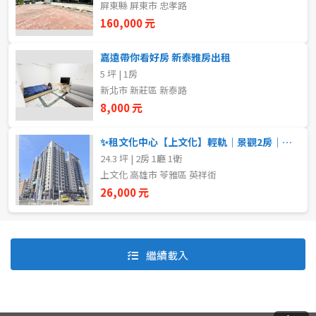
屏東縣 屏東市 忠孝路
160,000 元
自租
嘉遠帶你看好房 新泰雅房出租
房東自租
5 坪 | 1房
新北市 新莊區 新泰路
8,000 元
✨租文化中心【上文化】輕軌｜景觀2房｜附車位｜新成屋限量釋出
24.3 坪 | 2房 1廳 1衛
上文化 高雄市 苓雅區 英祥街
26,000 元
預設排序
價格從低到高
繼續載入
價格從高到低
坪數由大到小