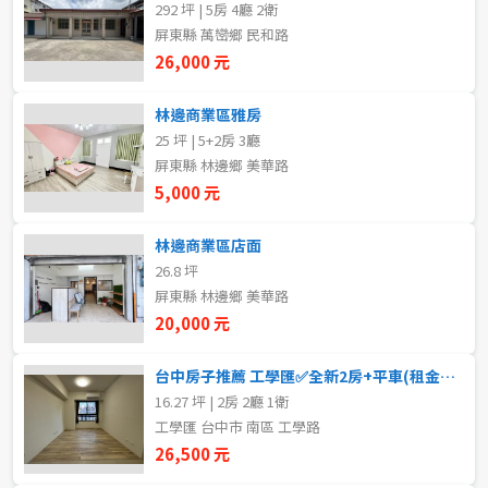
292 坪 | 5房 4廳 2衛
新北市
屏東縣 萬巒鄉 民和路
26,000 元
宜蘭縣
類型(可複選)
林邊商業區雅房
桃園市
25 坪 | 5+2房 3廳
不拘
整層住家
獨立套房
分租套房
新竹市
屏東縣 林邊鄉 美華路
5,000 元
雅房
其他住宅
店面
頂讓
新竹縣
林邊商業區店面
辦公
住辦
廠房
土地
苗栗縣
26.8 坪
屏東縣 林邊鄉 美華路
台中市
車位
20,000 元
彰化縣
台中房子推薦 工學匯✅全新2房+平車(租金含管含車)可
坪數
16.27 坪 | 2房 2廳 1衛
南投縣
工學匯 台中市 南區 工學路
不拘
20坪以下
26,500 元
雲林縣