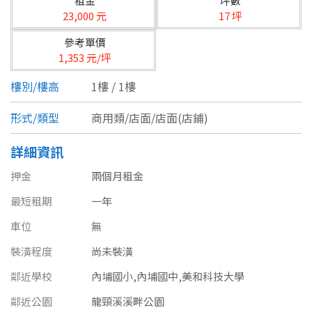
租金
坪數
台北市
23,000 元
17 坪
基隆市
參考單價
1,353 元/坪
新北市
樓別/樓高
1樓 / 1樓
宜蘭縣
形式/類型
商用類/店面/店面(店鋪)
類型(可複選)
桃園市
詳細資訊
不拘
公寓
電梯大樓
套房
新竹市
押金
兩個月租金
別墅
透天厝
樓中樓
華廈
新竹縣
最短租期
一年
農舍
辦公
店面
工廠
苗栗縣
車位
無
裝潢程度
尚未裝潢
台中市
廠辦
倉庫
土地
其他
鄰近學校
內埔國小,內埔國中,美和科技大學
彰化縣
鄰近公園
龍頸溪溪畔公園
坪數