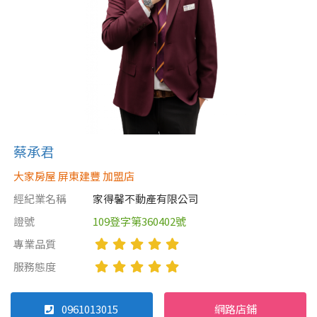
屋齡
不拘
5 年以下
5-10 年
10-20 年
20-30 年
30-40 年
蔡承君
大家房屋 屏東建豐 加盟店
40 年以上
經紀業名稱
家得馨不動產有限公司
證號
109登字第360402號
售價
專業品質
服務態度
0961013015
網路店鋪