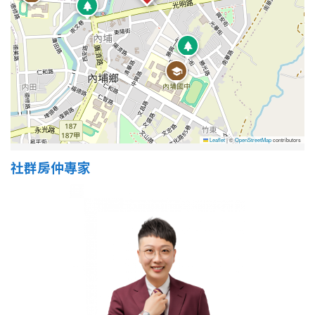
1樓
2樓
金門連江
3樓
4樓
5~10樓
11~20樓
21樓以上
Leaflet
|
©
OpenStreetMap
contributors
~
樓
社群房仲專家
格局
不拘
1房
2房
3房
4房
5房以上