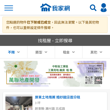
搜尋
您點選的物件
已下架或已成交
，因此無法瀏覽。以下是其他物
件，也可以重新設定條件搜尋。
我家網房屋租賃
找租屋 - 立即搜尋
熱門關鍵字
不限
類型
租金
其他
縣市
區域
不限
不限
台北市
屏東土地推薦 婚紗館店面分租
3 坪
基隆市
屏東縣 潮州鎮 志成路