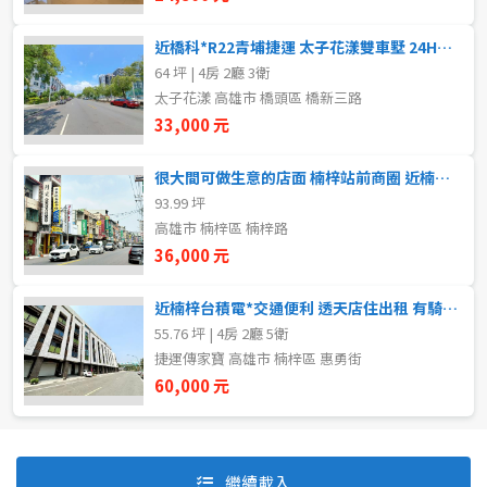
近橋科*R22青埔捷運 太子花漾雙車墅 24H社區管理
64 坪 | 4房 2廳 3衛
自租
太子花漾 高雄市 橋頭區 橋新三路
房東自租
33,000 元
很大間可做生意的店面 楠梓站前商圈 近楠梓國中小 需公證
93.99 坪
高雄市 楠梓區 楠梓路
36,000 元
近楠梓台積電*交通便利 透天店住出租 有騎樓 需公證 專約
55.76 坪 | 4房 2廳 5衛
捷運傳家寶 高雄市 楠梓區 惠勇街
60,000 元
預設排序
價格從低到高
繼續載入