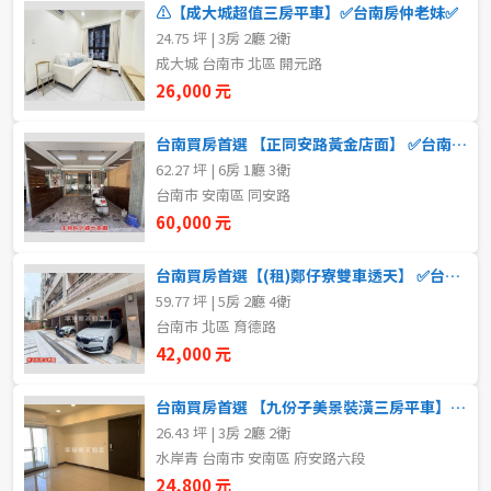
⚠️【成大城超值三房平車】✅台南房仲老妹✅
5~10樓
11~20樓
24.75 坪 | 3房 2廳 2衛
成大城 台南市 北區 開元路
21樓以上
26,000 元
台南買房首選 【正同安路黃金店面】 ✅台南房仲老妹✅
~
樓
62.27 坪 | 6房 1廳 3衛
台南市 安南區 同安路
60,000 元
格局
不拘
1房
台南買房首選【(租)鄭仔寮雙車透天】 ✅台南房仲老妹
59.77 坪 | 5房 2廳 4衛
台南市 北區 育德路
2房
3房
42,000 元
4房
5房以上
台南買房首選 【九份子美景裝潢三房平車】✅台南房仲老妹靜嫻
26.43 坪 | 3房 2廳 2衛
水岸青 台南市 安南區 府安路六段
租金(元)
24,800 元