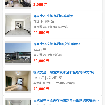
新北市
3,000 元
宜蘭縣
屏東土地推薦 萬丹臨路透天
78.2 坪 | 6房 2衛
類型(可複選)
桃園市
屏東縣 萬丹鄉 萬丹路一段
40,000 元
不拘
整層住家
獨立套房
分租套房
新竹市
屏東土地推薦 萬丹88交流道農地
雅房
其他住宅
店面
頂讓
新竹縣
821.34 坪
屏東縣 萬丹鄉 新庒路
辦公
住辦
廠房
土地
苗栗縣
20,000 元
台中市
車位
租賃大里一期近大買家全新整理電梯大2房 大里南區房地
19.11 坪 | 2房 2廳 1衛
彰化縣
興大名廈 台中市 大里區 永興路
坪數
南投縣
20,000 元
不拘
20坪以下
雲林縣
租賃台中南區美存南路熱鬧商圈獨洗獨曬美套房 大里南區房地