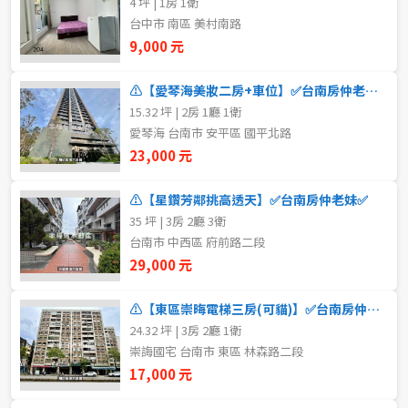
4 坪 | 1房 1衛
20~30 坪
30~40 坪
嘉義市
台中市 南區 美村南路
9,000 元
40~50 坪
50~60 坪
嘉義縣
⚠️【愛琴海美妝二房+車位】✅台南房仲老妹✅
60~70 坪
70~80 坪
台南市
15.32 坪 | 2房 1廳 1衛
愛琴海 台南市 安平區 國平北路
高雄市
80坪以上
23,000 元
澎湖縣
~
坪
⚠️【星鑽芳鄰挑高透天】✅台南房仲老妹✅
35 坪 | 3房 2廳 3衛
屏東縣
台南市 中西區 府前路二段
樓層
台東縣
29,000 元
不拘
地下室
花蓮縣
⚠️【東區崇晦電梯三房(可貓)】✅台南房仲老妹✅
24.32 坪 | 3房 2廳 1衛
1樓
2樓
金門連江
崇誨國宅 台南市 東區 林森路二段
17,000 元
3樓
4樓