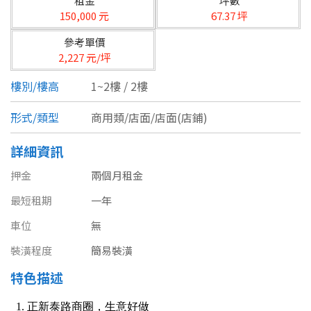
租金
坪數
台北市
150,000 元
67.37 坪
基隆市
參考單價
2,227 元/坪
新北市
樓別/樓高
1~2樓 / 2樓
宜蘭縣
形式/類型
商用類/店面/店面(店鋪)
類型(可複選)
桃園市
詳細資訊
不拘
公寓
電梯大樓
套房
新竹市
押金
兩個月租金
別墅
透天厝
樓中樓
華廈
新竹縣
最短租期
一年
農舍
辦公
店面
工廠
苗栗縣
車位
無
裝潢程度
簡易裝潢
台中市
廠辦
倉庫
土地
其他
特色描述
彰化縣
坪數