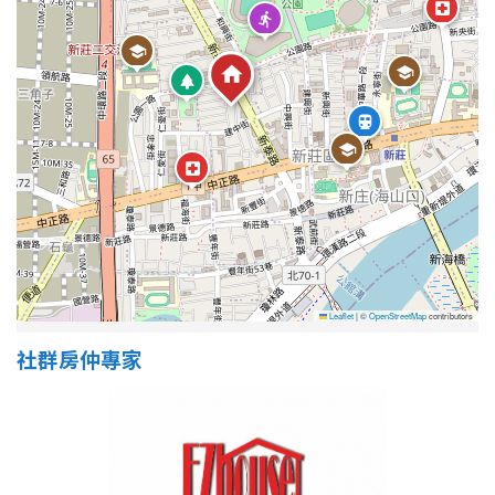
Leaflet
|
©
OpenStreetMap
contributors
社群房仲專家