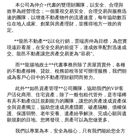
1樓
2樓
金門連江
3樓
4樓
5~10樓
11~20樓
21樓以上
~
樓
格局
不拘
1房
2房
3房
4房
5房以上