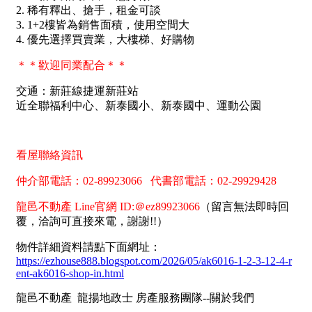
南投縣
不拘
20坪以下
雲林縣
20~30 坪
30~40 坪
嘉義市
40~50 坪
50~60 坪
嘉義縣
60~70 坪
70~80 坪
台南市
高雄市
80坪以上
澎湖縣
~
坪
屏東縣
樓層
台東縣
不拘
地下室
花蓮縣