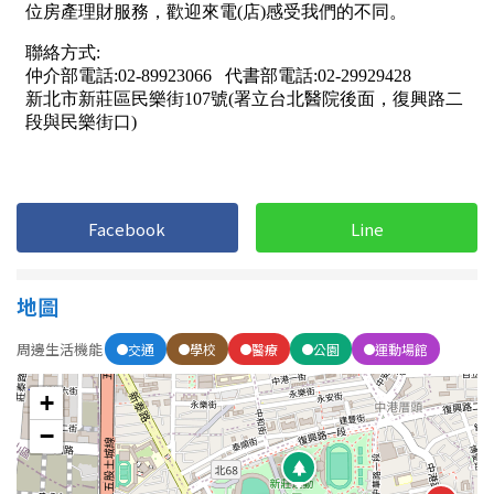
屋齡
不拘
5 年以下
5-10 年
10-20 年
20-30 年
30-40 年
Facebook
Line
40 年以上
地圖
周邊生活機能
交通
學校
醫療
公園
運動場館
售價
+
−