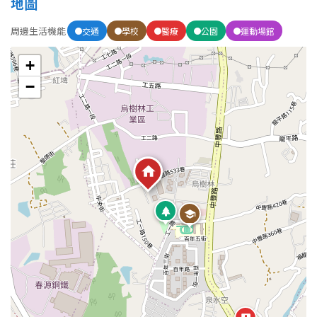
地圖
周邊生活機能
交通
學校
醫療
公園
運動場館
+
−