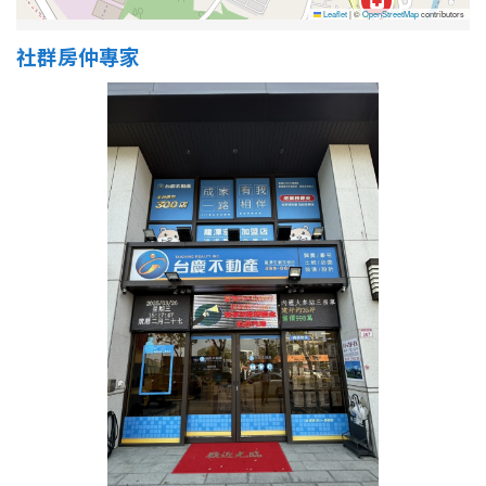
Leaflet
|
©
OpenStreetMap
contributors
社群房仲專家