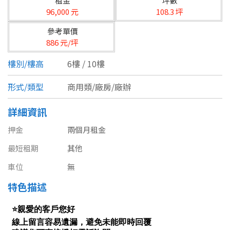
租金
坪數
台北市
96,000 元
108.3 坪
基隆市
參考單價
886 元/坪
新北市
樓別/樓高
6樓 / 10樓
宜蘭縣
形式/類型
商用類/廠房/廠辦
類型(可複選)
桃園市
詳細資訊
不拘
公寓
電梯大樓
套房
新竹市
押金
兩個月租金
別墅
透天厝
樓中樓
華廈
新竹縣
最短租期
其他
農舍
辦公
店面
工廠
苗栗縣
車位
無
特色描述
台中市
廠辦
倉庫
土地
其他
彰化縣
坪數