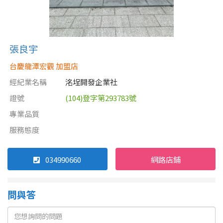
張良宇
台慶龍潭宏觀 加盟店
經紀業名稱
洺埕開發企業社
證號
(104)登字第293783號
專業品質
服務態度
034990660
網路店鋪
問與答