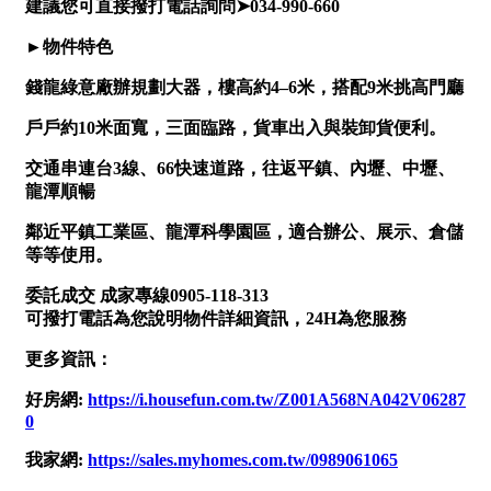
南投縣
不拘
20坪以下
雲林縣
20~30 坪
30~40 坪
嘉義市
40~50 坪
50~60 坪
嘉義縣
60~70 坪
70~80 坪
台南市
高雄市
80坪以上
澎湖縣
~
坪
屏東縣
樓層
台東縣
不拘
地下室
花蓮縣