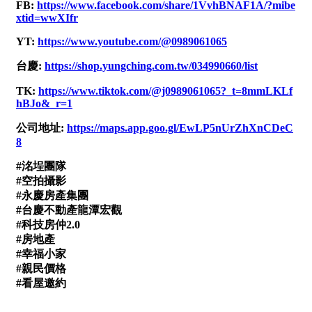
1樓
2樓
金門連江
3樓
4樓
5~10樓
11~20樓
21樓以上
~
樓
格局
不拘
1房
2房
3房
4房
5房以上