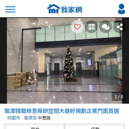
搜尋
熱門關鍵字
2026 台北降價好屋限量釋出
2026 新北降價好屋限量釋出
2026 台中降價好屋限量釋出
2026 台南降價好屋限量釋出
2026 高雄降價好屋限量釋出
縣市
區域
龍潭錢龍綠意廠辦空間大器好規劃企業門面首選
不限
不限
桃園市
龍潭區
中豐路