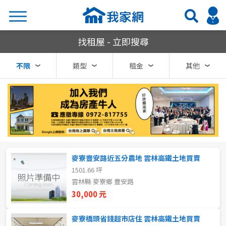
我家網房屋租賃
找租屋 - 立即搜尋
搜尋
不限
類型
租金
其他
熱門關鍵字
縣市
區域
麥寮豐安路近五分農地 雲林高鐵土地買賣
不限
不限
1501.66 坪
雲林縣 麥寮鄉 豐安路
台北市
30,000 元
基隆市
麥寮橋頭省錢超市店住 雲林高鐵土地買賣