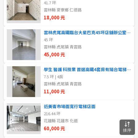
41.7 坪
新北市
雲林縣 麥寮鄉 仁德路
18,000 元
宜蘭縣
類型(可複選)
雲林虎尾高鐵臨台大星巴克45坪店舖辦公室診所零售業首選
桃園市
45 坪
不拘
整層住家
獨立套房
分租套房
新竹市
雲林縣 虎尾鎮 青雲路
45,000 元
雅房
其他住宅
店面
頂讓
新竹縣
學生 醫護 科技業 首選高鐵4套房有陽台電梯美透天 (全新全配)
辦公
住辦
廠房
土地
苗栗縣
7.5 坪 | 4房
預設排序
雲林縣 虎尾鎮 青雲路
台中市
車位
價格從低到高
11,000 元
彰化縣
價格從高到低
近美崙市場面寬行電梯店面
坪數
216.44 坪
坪數由大到小
南投縣
花蓮縣 花蓮市 化道
不拘
20坪以下
取消
送出
坪數由小到大
60,000 元
雲林縣
排序