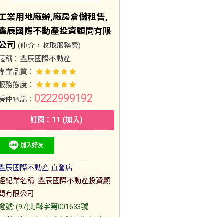
工業用地廠辦,廠房倉儲租售,
鑫辰國際不動產投資顧問有限
公司
(仲介，收取服務費)
暱稱：
鑫辰國際不動產
專業品質：
服務態度：
0222999192
房仲電話：
訂閱：11 (加入)
鑫辰國際不動產 直營店
經紀業名稱: 鑫辰國際不動產投資顧
問有限公司
證號: (97)北縣字第001633號