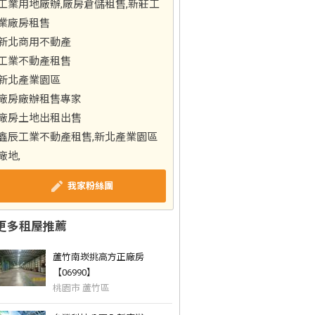
工業用地廠辦,廠房倉儲租售,新莊工
業廠房租售
新北商用不動產
工業不動產租售
新北產業園區
廠房廠辦租售專家
廠房土地出租出售
鑫辰工業不動產租售,新北產業園區
廠地,
我家粉絲團
更多租屋推薦
蘆竹南崁挑高方正廠房
【06990】
桃園市 蘆竹區