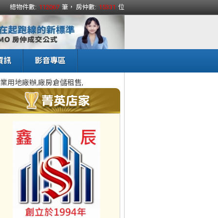
總物件數:
112067
筆， 房仲數:
15331
位
資訊
影音專區
業用地廠辦,廠房倉儲租售,