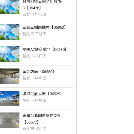
台灣科技公園全新廠辦-
C【06426】
新北市 中和區
三峽三樹路鐵厝【06963】
新北市 三峽區
捷運A7站商業地【06230】
新北市 林口區
黃金店面【06580】
新北市 中和區
城煒月眉大廠【06929】
桃園市 中壢區
雍和台北園區廠辦C棟
【06577】
新北市 汐止區