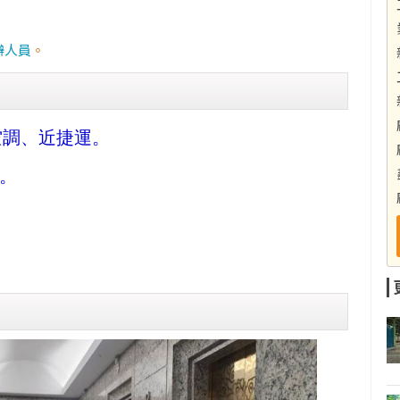
辦人員
。