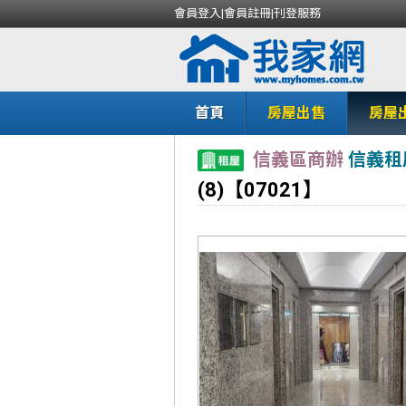
會員登入
|
會員註冊
|
刊登服務
首頁
房屋出售
房屋
信義區商辦
信義租
(8)【07021】