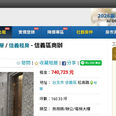
出租
實價登錄
降價專區
社群房仲
房市
工
/
- 信義區商辦
屋
信義租房
發問
|
收藏租屋
|
分享
|
740,725 元
租金：
地址：
台北市
信義區
松高路
地
圖
坪數：160.33 坪
類型： 商用類/辦公/電梯大樓