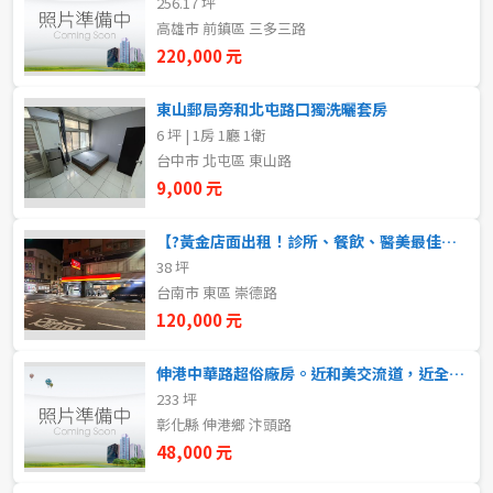
256.17 坪
20~30 坪
30~40 坪
嘉義市
高雄市 前鎮區 三多三路
220,000 元
40~50 坪
50~60 坪
嘉義縣
東山郵局旁和北屯路口獨洗曬套房
60~70 坪
70~80 坪
台南市
6 坪 | 1房 1廳 1衛
台中市 北屯區 東山路
高雄市
80坪以上
9,000 元
澎湖縣
~
坪
【?黃金店面出租！診所、餐飲、醫美最佳選擇?】
38 坪
屏東縣
台南市 東區 崇德路
樓層
台東縣
120,000 元
不拘
地下室
花蓮縣
伸港中華路超俗廠房。近和美交流道，近全興工業園區，近和美鎮和港路，可三照，RC廠房230坪。二層樓。
233 坪
1樓
2樓
金門連江
彰化縣 伸港鄉 汴頭路
48,000 元
3樓
4樓