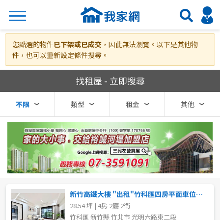
搜尋
您點選的物件
已下架或已成交
，因此無法瀏覽。以下是其他物
件，也可以重新設定條件搜尋。
我家網房屋租賃
找租屋 - 立即搜尋
熱門關鍵字
不限
類型
租金
其他
縣市
區域
不限
不限
台北市
新竹高鐵大樓 "出租"竹科匯四房平面車位竹北高鐵走路就到
28.54 坪 | 4房 2廳 2衛
基隆市
竹科匯 新竹縣 竹北市 光明六路東二段