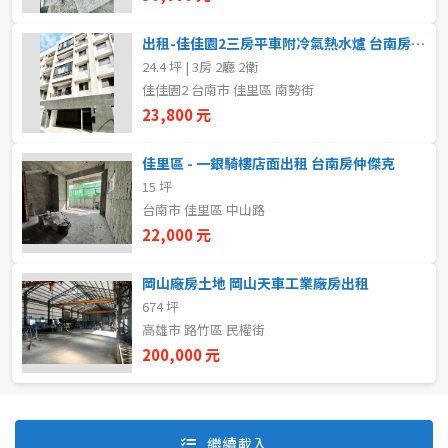
出租-佳佳園2三房平車附冷氣熱水爐 台南房仲傑克
24.4 坪 | 3房 2廳 2衛
自租
佳佳園2 台南市 佳里區 南勢街
房東自租
23,800 元
佳里區 - 一銀騎樓店面出租 台南房仲傑克
15 坪
台南市 佳里區 中山路
22,000 元
岡山廠房土地 岡山天車工業廠房出租
674 坪
高雄市 路竹區 民權街
200,000 元
預設排序
價格從低到高
繼續載入