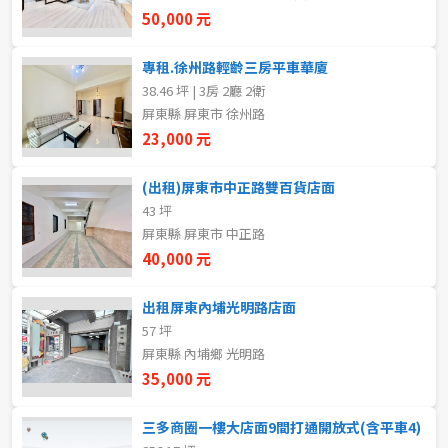
新北市
50,000 元
宜蘭縣
專租.徐州路輕齡三房平車華廈
38.46 坪 | 3房 2廳 2衛
類型(可複選)
桃園市
屏東縣 屏東市 徐州路
23,000 元
不拘
整層住家
獨立套房
分租套房
新竹市
(出租)屏東市中正路雙百貨店面
雅房
其他住宅
店面
頂讓
新竹縣
43 坪
屏東縣 屏東市 中正路
辦公
住辦
廠房
土地
苗栗縣
40,000 元
台中市
車位
出租屏東內埔光明路店面
57 坪
彰化縣
屏東縣 內埔鄉 光明路
坪數
南投縣
35,000 元
不拘
20坪以下
雲林縣
三多商圈一樓大店面9間打通開放式(含平車4)