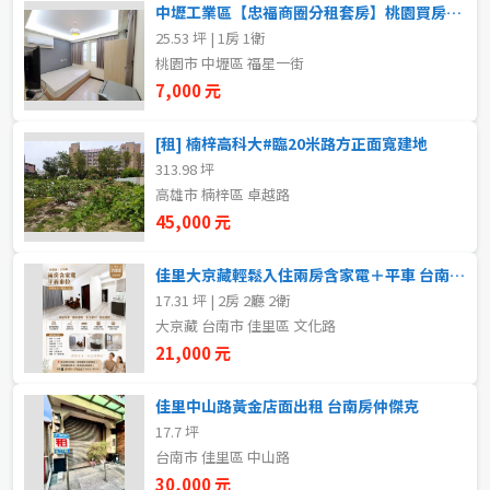
中壢工業區【忠福商圈分租套房】桃園買房推薦
5~10樓
11~20樓
25.53 坪 | 1房 1衛
桃園市 中壢區 福星一街
21樓以上
7,000 元
[租] 楠梓高科大#臨20米路方正面寬建地
~
樓
313.98 坪
高雄市 楠梓區 卓越路
45,000 元
格局
不拘
1房
佳里大京藏輕鬆入住兩房含家電＋平車 台南房仲傑克
17.31 坪 | 2房 2廳 2衛
大京藏 台南市 佳里區 文化路
2房
3房
21,000 元
4房
5房以上
佳里中山路黃金店面出租 台南房仲傑克
17.7 坪
台南市 佳里區 中山路
租金(元)
30,000 元