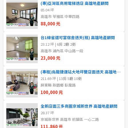
(專)亞灣區商用電梯透店 高雄地產顧問
5~10樓
11~20樓
85.04 坪
高雄市 苓雅區 中華四路
21樓以上
88,000 元
台1線省道可當宿舍透天(租) 高雄地產顧問
~
樓
23.12 坪 | 6房 2廳 2衛
高雄市 湖內區 中山路一段
23,000 元
格局
不拘
1房
(專租)烏龍捷運站大地坪雙店面透天 高雄地產顧問
211.69 坪 | 13房 5廳 10衛
屏東縣 新園鄉 臥龍路
2房
3房
100,000 元
4房
5房以上
全新店面三多商圈京城新世界 高雄地產顧問
28.37 坪
京城新世界 高雄市 前鎮區 一心二路
租金(元)
111,860 元