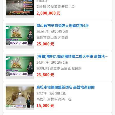
5400 坪
20~30 坪
30~40 坪
嘉義市
彰化縣 和美鎮 彰新路二段
2,000,000 元
40~50 坪
50~60 坪
嘉義縣
岡山舊市羊肉旁臨大馬路店面9房
60~70 坪
70~80 坪
台南市
35.93 坪 | 9房 2廳 2衛
高雄市 岡山區 河華路
高雄市
80坪以上
25,000 元
澎湖縣
~
坪
(專租)陽明九如商圈精緻二房大平車 高雄地產顧問
14.64 坪 | 2房 2廳 1衛
屏東縣
戀戀LIFE 高雄市 三民區 覺民路
樓層
台東縣
23,800 元
不拘
地下室
花蓮縣
鳥松市場邊間整新透店 高雄地產顧問
3.92 坪 | 2房 2廳 1衛
1樓
2樓
金門連江
高雄市 鳥松區 高碼三巷
15,000 元
3樓
4樓