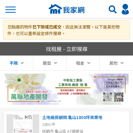
搜尋
您點選的物件
已下架或已成交
，因此無法瀏覽。以下是其他物
件，也可以重新設定條件搜尋。
我家網房屋租賃
找租屋 - 立即搜尋
熱門關鍵字
不限
類型
租金
其他
縣市
區域
不限
不限
台北市
土地廠房顧問 龜山1850坪商業地
1850 坪
基隆市
桃園市 龜山區 A7捷運站