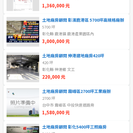
新北市
1,360,000 元
宜蘭縣
土地廠房顧問 彰濱鹿港區 5700坪高規格廠辦
5700 坪
類型(可複選)
桃園市
彰化縣 鹿港鎮 鹿港產業園區內
3,000,000 元
不拘
整層住家
獨立套房
分租套房
新竹市
土地廠房顧問 伸港建地廠房420坪
雅房
其他住宅
店面
頂讓
新竹縣
420 坪
彰化縣 伸港鄉 文工
辦公
住辦
廠房
土地
苗栗縣
220,000 元
台中市
車位
土地廠房顧問 霧峰區2700坪工業廠辦
2700 坪
彰化縣
台中市 霧峰區 中投快速道路旁
坪數
南投縣
1,580,000 元
不拘
20坪以下
雲林縣
土地廠房顧問 彰化5400坪三照廠房