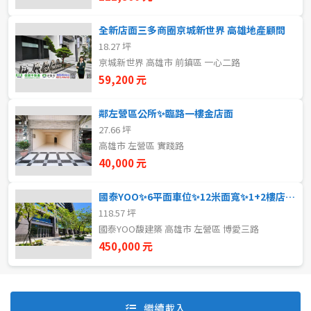
全新店面三多商圈京城新世界 高雄地產顧問
18.27 坪
自租
京城新世界 高雄市 前鎮區 一心二路
房東自租
59,200 元
鄰左營區公所✨臨路一樓金店面
27.66 坪
高雄市 左營區 實踐路
40,000 元
國泰YOO✨6平面車位✨12米面寬✨1+2樓店面(價錢可議)
118.57 坪
國泰YOO馥建築 高雄市 左營區 博愛三路
450,000 元
預設排序
價格從低到高
繼續載入