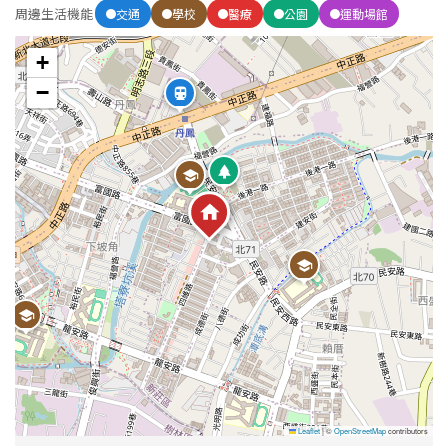
周邊生活機能
交通
學校
醫療
公園
運動場館
+
−
Leaflet
|
©
OpenStreetMap
contributors