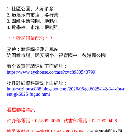
南投縣
不拘
20坪以下
雲林縣
20~30 坪
30~40 坪
嘉義市
40~50 坪
50~60 坪
嘉義縣
60~70 坪
70~80 坪
台南市
高雄市
80坪以上
澎湖縣
~
坪
屏東縣
樓層
台東縣
不拘
地下室
花蓮縣