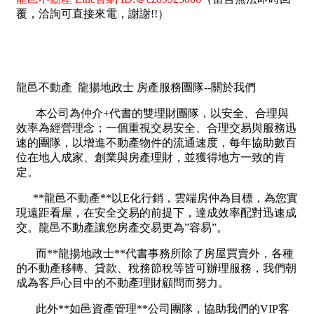
1樓
2樓
金門連江
3樓
4樓
5~10樓
11~20樓
21樓以上
~
樓
格局
不拘
1房
2房
3房
4房
5房以上