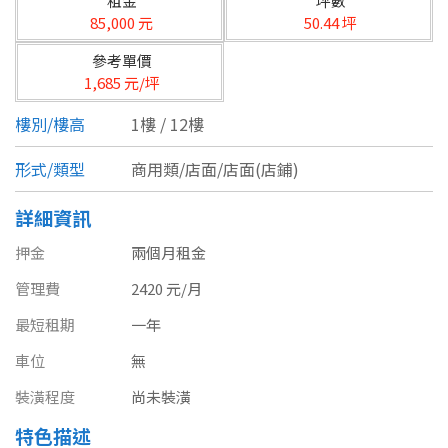
租金
坪數
台北市
85,000 元
50.44 坪
基隆市
參考單價
1,685 元/坪
新北市
樓別/樓高
1樓 / 12樓
宜蘭縣
形式/類型
商用類/店面/店面(店鋪)
類型(可複選)
桃園市
詳細資訊
不拘
公寓
電梯大樓
套房
新竹市
押金
兩個月租金
別墅
透天厝
樓中樓
華廈
新竹縣
管理費
2420 元/月
農舍
辦公
店面
工廠
苗栗縣
最短租期
一年
車位
無
台中市
廠辦
倉庫
土地
其他
裝潢程度
尚未裝潢
彰化縣
特色描述
坪數