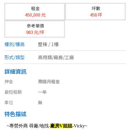
台北市
租金
坪數
基隆市
450,000 元
458 坪
參考單價
新北市
983 元/坪
宜蘭縣
樓別/樓高
整棟 / 1樓
類型(可複選)
桃園市
形式/類型
商用類/廠房/工廠
不拘
公寓
電梯大樓
套房
新竹市
詳細資訊
別墅
透天厝
樓中樓
華廈
新竹縣
押金
兩個月租金
農舍
辦公
店面
工廠
最短租期
苗栗縣
一年
車位
無
台中市
廠辦
倉庫
土地
其他
特色描述
彰化縣
坪數