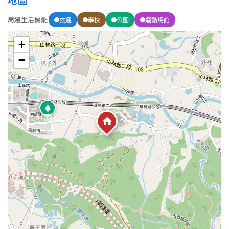
周邊生活機能
交通
學校
公園
運動場館
屋齡
+
不拘
5 年以下
−
5-10 年
10-20 年
20-30 年
30-40 年
40 年以上
售價