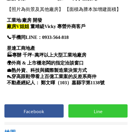
1樓
2樓
金門連江
3樓
4樓
5~10樓
11~20樓
21樓以上
~
樓
格局
不拘
1房
2房
3房
Facebook
Line
4房
5房以上
地圖