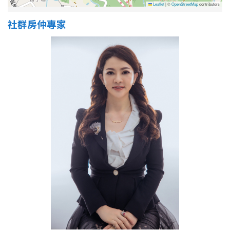
Leaflet
|
©
OpenStreetMap
contributors
社群房仲專家