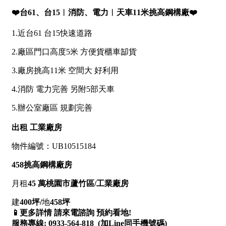
南投縣
不拘
20坪以下
雲林縣
20~30 坪
30~40 坪
嘉義市
40~50 坪
50~60 坪
嘉義縣
60~70 坪
70~80 坪
台南市
高雄市
80坪以上
澎湖縣
~
坪
屏東縣
樓層
台東縣
不拘
地下室
花蓮縣