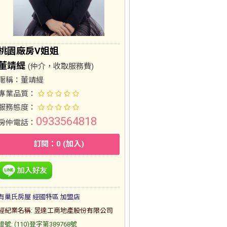
桃園廠房V姐姐
董靖緹
(仲介，收取服務費)
暱稱：
董靖緹
專業品質：
服務態度：
0933564818
房仲電話：
訂閱：0 (加入)
有巢氏房屋 經國特區 加盟店
經紀業名稱: 昱達工商地產股份有限公司
證號: (110)登字第389768號