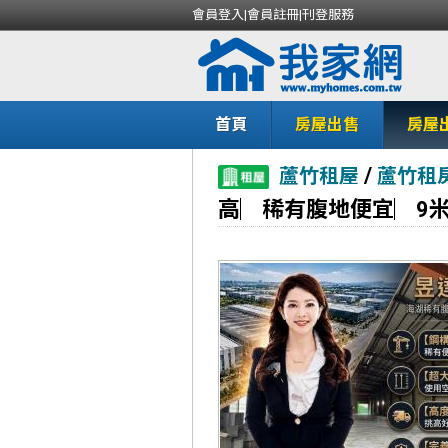
會員登入
|
會員註冊
|
刊登服務
首頁
房屋出售
房屋
/
蘆竹租屋
蘆竹租
高︳稀有腹地便宜︳9