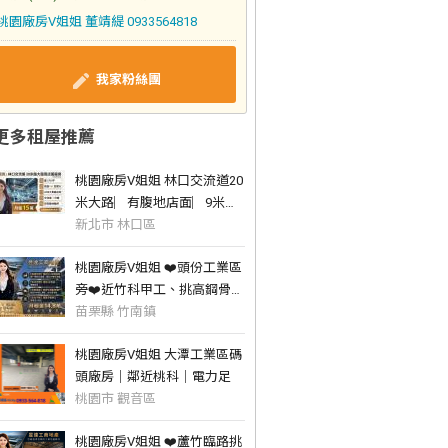
桃園廠房V姐姐 董靖緹 0933564818
我家粉絲團
更多租屋推薦
桃園廠房V姐姐 林口交流道20
米大路︳有腹地店面︳9米挑
高廠
新北市 林口區
桃園廠房V姐姐 ❤️頭份工業區
旁❤️近竹科甲工、挑高鋼骨附
貨梯、腹地
苗栗縣 竹南鎮
桃園廠房V姐姐 大潭工業區碼
頭廠房｜鄰近桃科｜電力足
桃園市 觀音區
桃園廠房V姐姐 ❤️蘆竹臨路挑