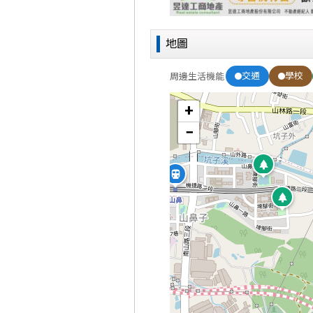
地圖
交通
學校
周邊生活機能
+
−