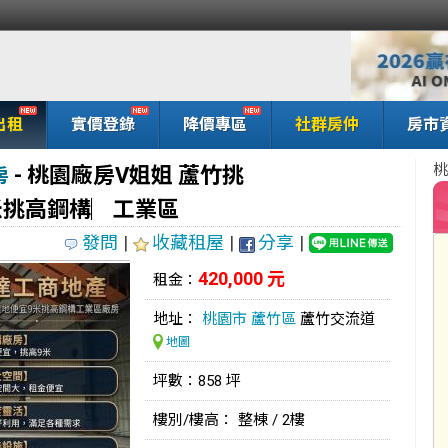
出租
實價登錄
降價專區
社群房仲
房市
桃
- 桃園廠房V姐姐 蘆竹挑
房
米挑高鋼構︳工業區
發問
|
收藏租屋
|
分享
|
420,000 元
租金：
地址：
桃園市
蘆竹區
蘆竹交流道
地圖
坪數：858 坪
樓別/樓高： 整棟 / 2樓