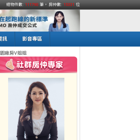
總物件數:
111790
筆， 房仲數:
15331
位
資訊
影音專區
園廠房V姐姐