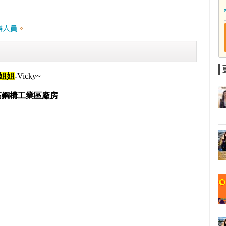
辦人員
。