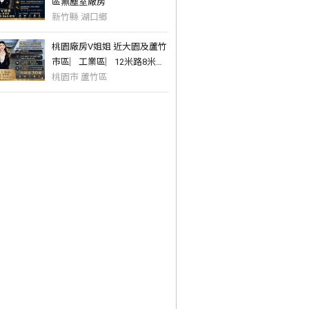
區無塵室廠房
新竹縣 湖口鄉
桃園廠房V姐姐 近大園及蘆竹
市區︳工業區︳12米路8米挑
高鋼構腹地廠
桃園市 蘆竹區