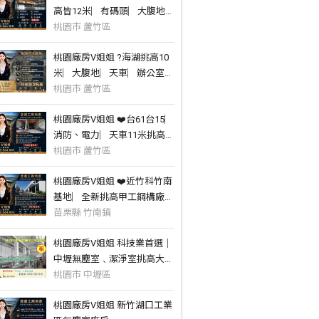
高皆12米︳有碼頭︳大腹地︳
灑水設備
桃園市 蘆竹區
桃園廠房V姐姐 ?海湖挑高10
米︳大腹地︳天車︳辦公室工
業區合法廠房
桃園市 蘆竹區
桃園廠房V姐姐 ❤️台61台15︳
消防、電力︳天車11米挑高鋼
構廠
桃園市 蘆竹區
桃園廠房V姐姐 ❤️近竹科竹南
基地︳全新挑高甲工鋼構廠︳
附貨梯、腹地
苗栗縣 竹南鎮
桃園廠房V姐姐 科技業首選｜
中壢無塵室﹑潔淨室挑高大廠
｜可租可賣
桃園市 中壢區
桃園廠房V姐姐 新竹湖口工業