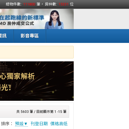
總物件數:
111800
筆， 房仲數:
15331
位
資訊
影音專區
共 5603 筆 / 目前顯示第 1 -15 筆
排序：
預設▼
刊登日期
價格高低