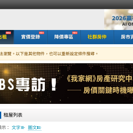
出租
實價登錄
降價專區
社群房仲
房市
法瀏覽。以下是其他物件，也可以重新設定條件搜尋。
家網房屋租賃
租屋列表
顯示：
文字
圖文