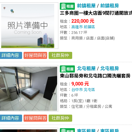
前鎮租屋
/
前鎮租房
三多商圈一樓大店面9間打通開放式
220,000 元
租金：
地區：
高雄市
前鎮區
坪數：256.17 坪
類型：商用類 / 店面 / 店面(店鋪)
詳細內容
好屋問與答
社群房仲
北屯租屋
/
北屯租房
東山郵局旁和北屯路口獨洗曬套房
9,000 元
租金：
地區：
台中市
北屯區
坪數：6 坪
格局：1房(室) 1廳 1衛
類型：住宅類 / 分租套房 / 公寓
詳細內容
好屋問與答
社群房仲
東區租屋
/
東區租房