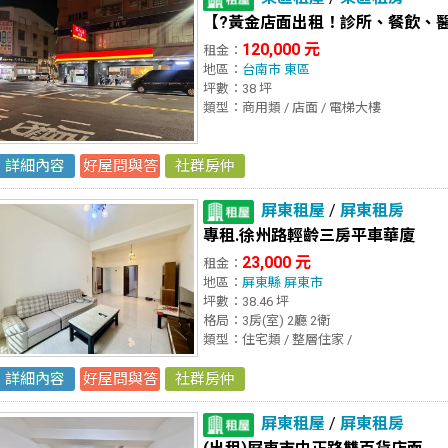
【?黃金店面出租！診所、餐飲、
120,000 元
租金：
地區：
台南市
東區
坪數：38 坪
類型：商用類 / 店面 / 電梯大樓
詳細內容
好屋問與答
社群房仲
屏東租屋
/
屏東租房
專租.徐州路輕齡三房平車華廈
23,000 元
租金：
地區：
屏東縣
屏東市
坪數：38.46 坪
格局：3房(室) 2廳 2衛
類型：住宅類 / 整層住家 /
詳細內容
好屋問與答
社群房仲
屏東租屋
/
屏東租房