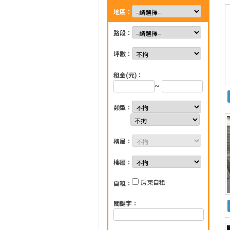
地區：
路段：
坪數：
租金(元)：
~
類型：
格局：
樓層：
房東自租
自租：
關鍵字：