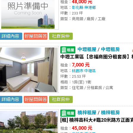
48,000 元
租金：
地區：
彰化縣
伸港鄉
坪數：233 坪
類型：商用類 / 廠房 / 工廠
詳細內容
好屋問與答
社群房仲
中壢租屋
/
中壢租房
中壢工業區【忠福商圈分租套房】
選擇縣市
7,000 元
租金：
地區：
桃園市
中壢區
北部
台北市
新北市
桃園市
新竹市
新竹縣
宜蘭縣
基隆
坪數：25.53 坪
格局：1房(室) 1衛
中部
台中市
彰化縣
雲林縣
苗栗縣
南投縣
類型：住宅類 / 分租套房 / 公寓
南部
高雄市
台南市
嘉義市
嘉義縣
屏東縣
詳細內容
好屋問與答
社群房仲
東部
台東縣
花蓮縣
澎湖縣
金門連江
楠梓租屋
/
楠梓租房
[租] 楠梓高科大#臨20米路方正面
45,000 元
租金：