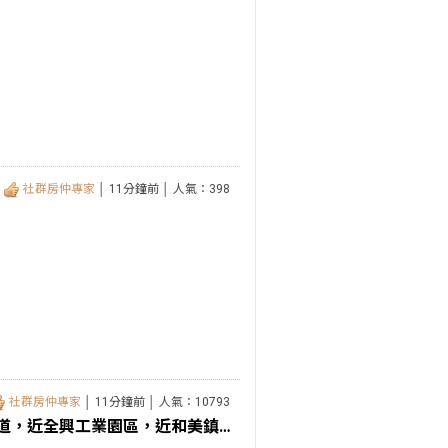
社群房仲專家
│ 11分鐘前 │ 人氣：398
社群房仲專家
│ 11分鐘前 │ 人氣：10793
伸港中華路超俗廠房。近和美交流道，近全興工業園區，近和美鎮和港路，可三照，RC廠房230坪。二層樓。