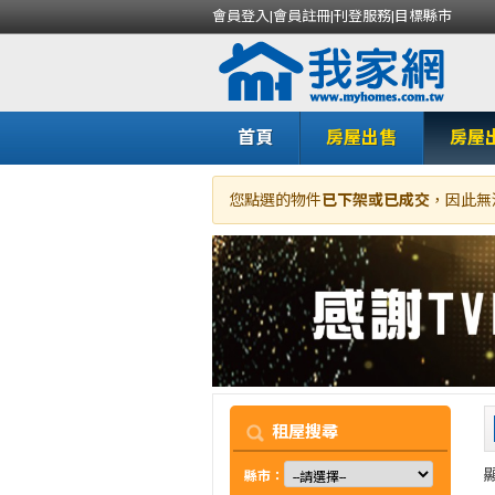
會員登入
|
會員註冊
|
刊登服務
|
目標縣市
首頁
房屋出售
房屋
您點選的物件
已下架或已成交
，因此無
我
租屋搜尋
縣市：