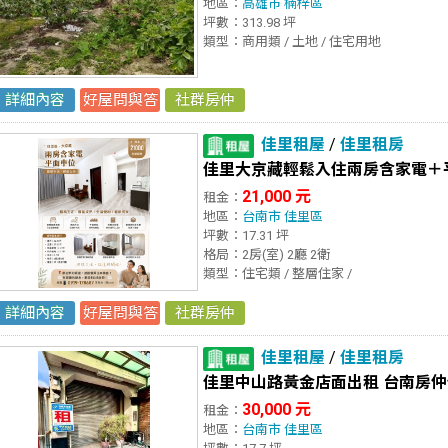
地區：
高雄市
楠梓區
坪數：313.98 坪
類型：商用類 / 土地 / 住宅用地
詳細內容
好屋問與答
社群房仲
佳里租屋
/
佳里租房
佳里大京藏輕鬆入住兩房含家電＋
21,000 元
租金：
地區：
台南市
佳里區
坪數：17.31 坪
格局：2房(室) 2廳 2衛
類型：住宅類 / 整層住家 /
詳細內容
好屋問與答
社群房仲
佳里租屋
/
佳里租房
佳里中山路黃金店面出租 台南房
30,000 元
租金：
地區：
台南市
佳里區