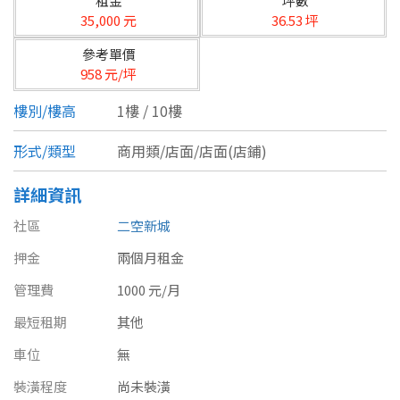
租金
坪數
台北市
35,000 元
36.53 坪
基隆市
參考單價
958 元/坪
新北市
樓別/樓高
1樓 / 10樓
宜蘭縣
形式/類型
商用類/店面/店面(店鋪)
類型(可複選)
桃園市
詳細資訊
不拘
公寓
電梯大樓
套房
新竹市
社區
二空新城
別墅
透天厝
樓中樓
華廈
新竹縣
押金
兩個月租金
農舍
辦公
店面
工廠
苗栗縣
管理費
1000 元/月
最短租期
其他
台中市
廠辦
倉庫
土地
其他
車位
無
彰化縣
裝潢程度
尚未裝潢
坪數