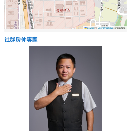
屋齡
Leaflet
|
©
OpenStreetMap
contributors
不拘
5 年以下
社群房仲專家
5-10 年
10-20 年
20-30 年
30-40 年
40 年以上
售價