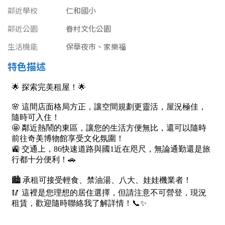
南投縣
鄰近學校
仁和國小
不拘
20坪以下
雲林縣
鄰近公園
眷村文化公園
20~30 坪
30~40 坪
生活機能
保華夜市、家樂福
嘉義市
特色描述
40~50 坪
50~60 坪
嘉義縣
60~70 坪
70~80 坪
台南市
高雄市
80坪以上
澎湖縣
~
坪
屏東縣
樓層
台東縣
不拘
地下室
花蓮縣