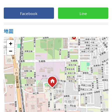
1樓
2樓
金門連江
Facebook
Line
3樓
4樓
5~10樓
11~20樓
地圖
21樓以上
+
−
~
樓
格局
不拘
1房
2房
3房
4房
5房以上