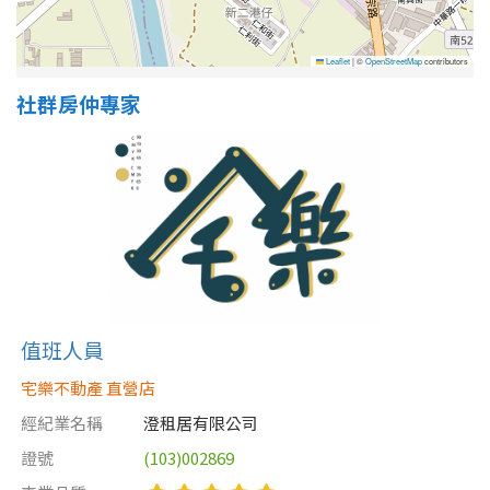
屋齡
Leaflet
|
©
OpenStreetMap
contributors
社群房仲專家
不拘
5 年以下
5-10 年
10-20 年
20-30 年
30-40 年
40 年以上
值班人員
售價
宅樂不動產 直營店
經紀業名稱
澄租居有限公司
證號
(103)002869