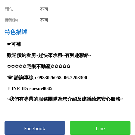
南投縣
不拘
20坪以下
開伙
不可
雲林縣
養竉物
不可
20~30 坪
30~40 坪
嘉義市
特色描述
40~50 坪
50~60 坪
嘉義縣
60~70 坪
70~80 坪
台南市
高雄市
80坪以上
澎湖縣
~
坪
屏東縣
樓層
台東縣
不拘
地下室
花蓮縣
Facebook
Line