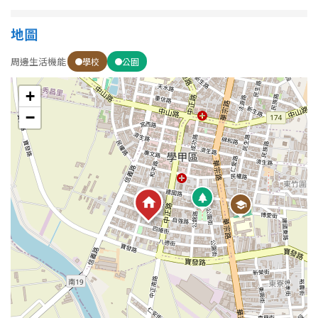
1樓
2樓
金門連江
地圖
3樓
4樓
周邊生活機能
學校
公園
5~10樓
11~20樓
+
21樓以上
−
~
樓
格局
不拘
1房
2房
3房
4房
5房以上