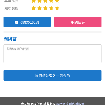
專業品質
服務態度
0983026058
網路店鋪
問與答
詢問請先登入一般會員
Line
Fb
複製連結
取消
送出
我家網 版權所有 轉載必究
服務條款
隱私權政策