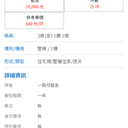
租金
坪數
台北市
16,000 元
25 坪
基隆市
參考單價
640 元/坪
新北市
格局
2房(室) 1廳 1衛
宜蘭縣
樓別/樓高
整棟 / 1樓
類型(可複選)
桃園市
形式/類型
住宅類/整層住家/透天
不拘
公寓
電梯大樓
套房
新竹市
詳細資訊
別墅
透天厝
樓中樓
華廈
新竹縣
押金
一個月租金
農舍
辦公
店面
工廠
苗栗縣
最短租期
一年
台中市
廠辦
倉庫
土地
其他
車位
無
身分要求
無
彰化縣
坪數
性別要求
無