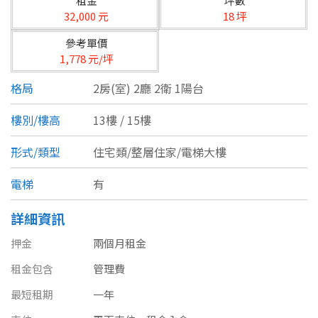
租金
坪數
台北市
32,000 元
18 坪
基隆市
參考單價
1,778 元/坪
新北市
格局
2房(室) 2廳 2衛 1陽台
宜蘭縣
樓別/樓高
13樓 / 15樓
類型(可複選)
桃園市
形式/類型
住宅類/整層住家/電梯大樓
不拘
公寓
電梯大樓
套房
新竹市
電梯
有
別墅
透天厝
樓中樓
華廈
新竹縣
詳細資訊
農舍
辦公
店面
工廠
苗栗縣
押金
兩個月租金
台中市
廠辦
倉庫
土地
其他
租金包含
管理費
彰化縣
最短租期
一年
坪數