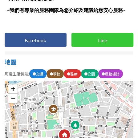
1樓
2樓
金門連江
3樓
4樓
5~10樓
11~20樓
Facebook
Line
21樓以上
地圖
~
樓
周邊生活機能
交通
學校
醫療
公園
運動場館
格局
+
−
不拘
1房
2房
3房
4房
5房以上