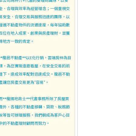
本公司為仲介+代書的雙理財團隊，以安
全、合理與效率為經營理念；一個重視交
易安全、合理交易與服務迅速的團隊，以
增進不動產物件的流通速度，每年協助數
百位在地人成家、創業與房產理財，並獲
得地方一致的肯定。
**龍邑不動產**以E化行銷，雲端房仲為目
標，為您實現遠距看屋，在安全交易的前
提下，達成效率配對迅速成交。龍邑不動
產讓您房產交易更為”容易”。
而**龍揚地政士**代書事務所除了房屋買
賣外，各種的不動產移轉、貸款、稅務節
稅等皆可辦理服務，我們朝成為客戶心目
中的不動產理財顧問而努力。