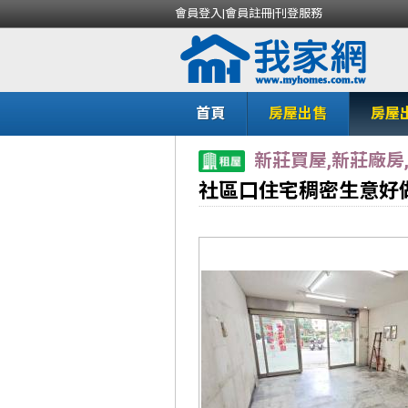
會員登入
|
會員註冊
|
刊登服務
首頁
房屋出售
房屋
新莊買屋,新莊廠房
社區口住宅稠密生意好