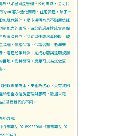
此外**如邑資產管理**公司團隊，協助我
們的VIP客戶活化商用、住宅資產，除了一
般包租代管外，是市場稀有具不動產信託
規劃能力的團隊，讓您的房產達成資產保
全與資產獨立，協助您達成房產隱匿、破
產隔離、債權保護、保護弱勢、老年安
養、遺產紛爭解決、完成心願與遺願規劃
的目地。您將發現，房產可以為您做更
多。
我們以專業為本，安全為核心，只有我們
能給您全方位房產理財服務，歡迎來電
(店)感受我們的不同。
聯絡方式:
仲介部電話:02-89923066 代書部電話:02-
29929428