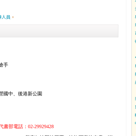
辦人員
。