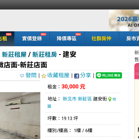
出租
實價登錄
降價專區
社群房仲
房市
新
/
- 建安
,
新莊租屋
新莊租房
售
做店面-新莊店面
發問
|
收藏租屋
|
分享
|
30,000 元
租金：
地址：
新北市
新莊區
建安街
地
圖
坪數：19.13 坪
樓別/樓高： 1樓 / 6樓