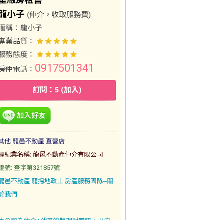
龍小子
(仲介，收取服務費)
暱稱：
龍小子
專業品質：
服務態度：
0917501341
房仲電話：
訂閱：5 (加入)
其他 龍邑不動產 直營店
經紀業名稱: 龍邑不動產仲介有限公司
證號: 登字第321857號
龍邑不動產 龍揚地政士 房產服務團隊--關
於我們