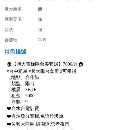
南投縣
不拘
20坪以下
身分要求
無
雲林縣
性別要求
無
20~30 坪
30~40 坪
嘉義市
開伙
可
40~50 坪
50~60 坪
養竉物
不可
嘉義縣
特色描述
60~70 坪
70~80 坪
台南市
高雄市
80坪以上
澎湖縣
~
坪
屏東縣
樓層
台東縣
不拘
地下室
花蓮縣