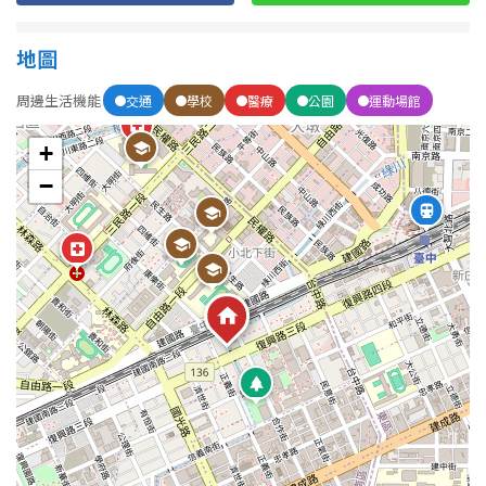
地圖
周邊生活機能
交通
學校
醫療
公園
運動場館
+
−