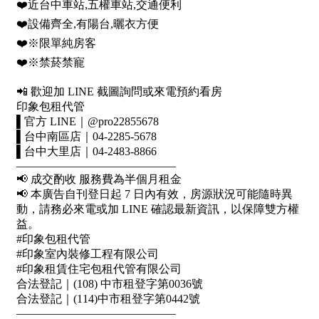
1樓
2樓
金門連江
3樓
4樓
5~10樓
11~20樓
21樓以上
~
樓
格局
不拘
1房
2房
3房
4房
5房以上