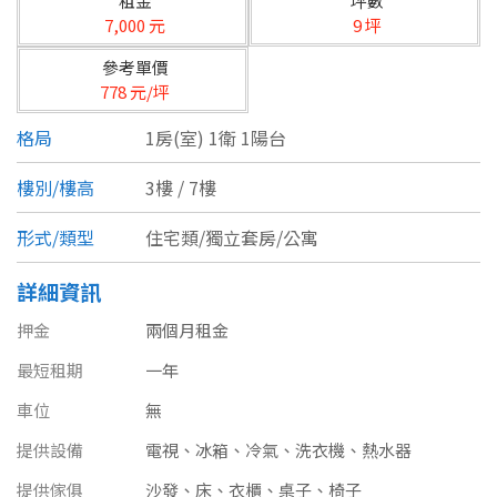
租金
坪數
台北市
7,000 元
9 坪
基隆市
參考單價
778 元/坪
新北市
格局
1房(室) 1衛 1陽台
宜蘭縣
樓別/樓高
3樓 / 7樓
類型(可複選)
桃園市
形式/類型
住宅類/獨立套房/公寓
不拘
公寓
電梯大樓
套房
新竹市
詳細資訊
別墅
透天厝
樓中樓
華廈
新竹縣
押金
兩個月租金
農舍
辦公
店面
工廠
苗栗縣
最短租期
一年
台中市
廠辦
倉庫
土地
其他
車位
無
提供設備
電視、冰箱、冷氣、洗衣機、熱水器
彰化縣
坪數
提供傢俱
沙發、床、衣櫃、桌子、椅子