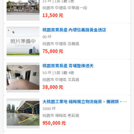
15 坪 | 1房 1廳 1衛
20~30 坪
30~40 坪
嘉義市
桃園市 中壢區 中華路一段
13,500 元
40~50 坪
50~60 坪
嘉義縣
桃園買賣房產 內壢信義路黃金透店
60~70 坪
70~80 坪
台南市
80 坪
桃園市 中壢區 信義路
高雄市
80坪以上
75,000 元
澎湖縣
~
坪
桃園買賣房產 青埔整棟透天
50 坪 | 5房 3廳 4衛
屏東縣
桃園市 中壢區 文昌路
樓層
台東縣
38,000 元
不拘
地下室
花蓮縣
大桃園工業地 楊梅獨立物流廠房，備碼頭、腹地
3000 坪
1樓
2樓
金門連江
桃園市 楊梅區 老莊路
950,000 元
3樓
4樓