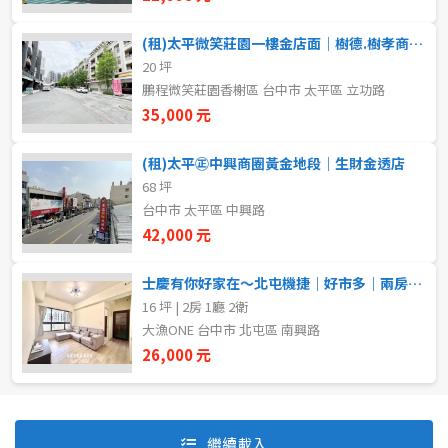
(租)太平微笑莊園一樓金店面｜樹德.樹孝商圈(誠可議)
20 坪
自租
鵬程微笑莊園香榭區 台中市 太平區 立功路
房東自租
35,000 元
(租)太平㊣中興商圈黃金地段｜生財金透店
68 坪
台中市 太平區 中興路
42,000 元
士慶有你好家在～北屯機捷｜好市多｜兩房平車｜可租補｜可寵
16 坪 | 2房 1廳 2衛
大漁ONE 台中市 北屯區 南興路
26,000 元
預設排序
價格從低到高
繼續載入