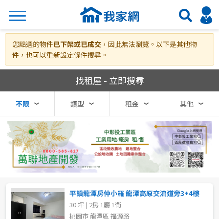
搜尋
您點選的物件
已下架或已成交
，因此無法瀏覽。以下是其他物
件，也可以重新設定條件搜尋。
我家網房屋租賃
找租屋 - 立即搜尋
熱門關鍵字
不限
類型
租金
其他
縣市
區域
不限
不限
台北市
平鎮龍潭房仲小羅 龍潭高原交流道旁3+4樓
30 坪 | 2房 1廳 1衛
基隆市
桃園市 龍潭區 福源路