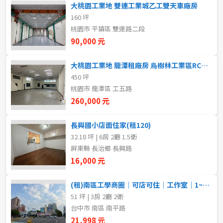
大桃園工業地 雙連工業城乙工雙天車廠房
5~10樓
11~20樓
160 坪
桃園市 平鎮區 雙連路二段
21樓以上
90,000 元
大桃園工業地 龍潭租廠房 烏樹林工業區RC丁工廠房-大車可
~
樓
450 坪
桃園市 龍潭區 工五路
260,000 元
格局
不拘
1房
長興國小店面住家(租120)
32.18 坪 | 6房 2廳 1.5衛
屏東縣 長治鄉 長興路
2房
3房
16,000 元
4房
5房以上
(租)南區工學商圈｜可店可住｜工作室｜1~2樓+地下室
51 坪 | 3房 2廳 2衛
台中市 南區 南平路
租金(元)
21,998 元