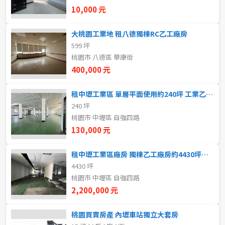
新北市
10,000 元
宜蘭縣
大桃園工業地 租八德獨棟RC乙工廠房
599 坪
類型(可複選)
桃園市
桃園市 八德區 華康街
400,000 元
不拘
整層住家
獨立套房
分租套房
新竹市
租中壢工業區 單層平面使用約240坪 工業乙工廠房
雅房
其他住宅
店面
頂讓
新竹縣
240 坪
桃園市 中壢區 自強四路
辦公
住辦
廠房
土地
苗栗縣
130,000 元
台中市
車位
租中壢工業區廠房 獨棟乙工廠房約4430坪，備腹地
4430 坪
彰化縣
桃園市 中壢區 自強四路
坪數
南投縣
2,200,000 元
不拘
20坪以下
雲林縣
桃園買賣房產 內壢車站獨立大套房