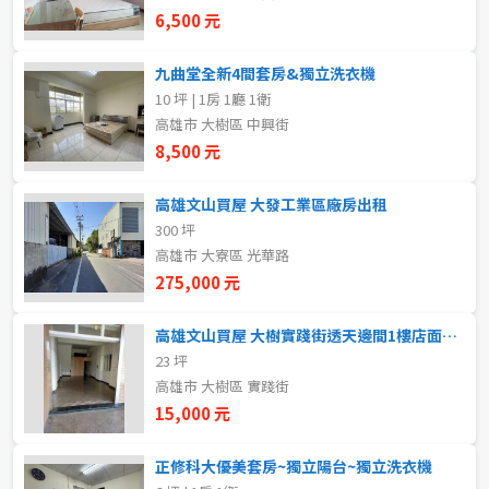
新北市
6,500 元
宜蘭縣
九曲堂全新4間套房&獨立洗衣機
10 坪 | 1房 1廳 1衛
類型(可複選)
桃園市
高雄市 大樹區 中興街
8,500 元
不拘
整層住家
獨立套房
分租套房
新竹市
高雄文山買屋 大發工業區廠房出租
雅房
其他住宅
店面
頂讓
新竹縣
300 坪
高雄市 大寮區 光華路
辦公
住辦
廠房
土地
苗栗縣
275,000 元
台中市
車位
高雄文山買屋 大樹實踐街透天邊間1樓店面出租
23 坪
彰化縣
高雄市 大樹區 實踐街
坪數
南投縣
15,000 元
不拘
20坪以下
雲林縣
正修科大優美套房~獨立陽台~獨立洗衣機