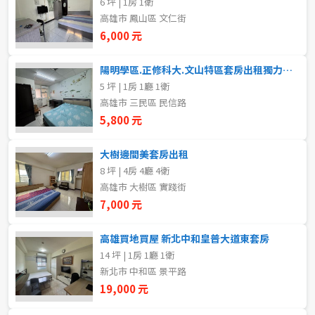
6 坪 | 1房 1衛
20~30 坪
30~40 坪
嘉義市
高雄市 鳳山區 文仁街
6,000 元
40~50 坪
50~60 坪
嘉義縣
陽明學區.正修科大.文山特區套房出租獨力洗衣機陽台
60~70 坪
70~80 坪
台南市
5 坪 | 1房 1廳 1衛
高雄市 三民區 民信路
高雄市
80坪以上
5,800 元
澎湖縣
~
坪
大樹邊間美套房出租
8 坪 | 4房 4廳 4衛
屏東縣
高雄市 大樹區 實踐街
樓層
台東縣
7,000 元
不拘
地下室
花蓮縣
高雄買地買屋 新北中和皇普大道東套房
14 坪 | 1房 1廳 1衛
1樓
2樓
金門連江
新北市 中和區 景平路
19,000 元
3樓
4樓