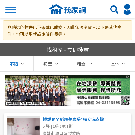
搜尋
您點選的物件
已下架或已成交
，因此無法瀏覽。以下是其他物
件，也可以重新設定條件搜尋。
我家網房屋租賃
找租屋 - 立即搜尋
熱門關鍵字
不限
類型
租金
其他
縣市
區域
不限
不限
台北市
博愛路全新超美套房*獨立洗衣機*
5 坪 | 1房 1廳 1衛
基隆市
高雄市 鳳山區 博愛路