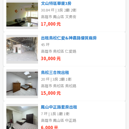
文山特區華廈3房
5~10樓
11~20樓
30.84 坪 | 3房 2廳 2衛
高雄市 鳳山區 文勇街
21樓以上
17,000 元
出租鳥松仁愛&神農路優質廠房
~
樓
45 坪
高雄市 鳥松區 仁愛路
30,000 元
格局
不拘
1房
鳥松三合院出租
20 坪 | 3房 2廳 1衛
高雄市 鳥松區 鳥松路
2房
3房
15,000 元
4房
5房以上
鳳山中正路套房出租
7 坪 | 1房 1廳 1衛
高雄市 鳳山區 中正路
租金(元)
6,000 元