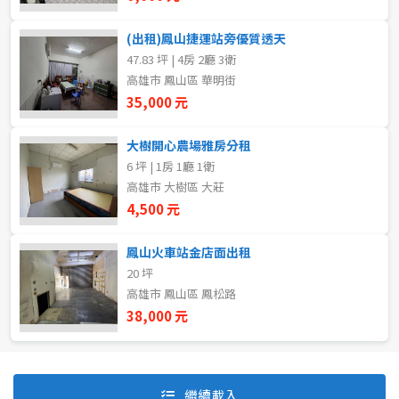
(出租)鳳山捷運站旁優質透天
47.83 坪 | 4房 2廳 3衛
自租
高雄市 鳳山區 華明街
房東自租
35,000 元
大樹開心農場雅房分租
6 坪 | 1房 1廳 1衛
高雄市 大樹區 大莊
4,500 元
鳳山火車站金店面出租
20 坪
高雄市 鳳山區 鳳松路
38,000 元
預設排序
價格從低到高
繼續載入