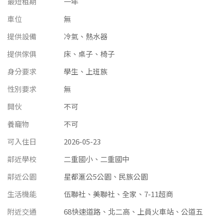
最短租期
一年
南投縣
不拘
20坪以下
車位
無
雲林縣
提供設備
冷氣、熱水器
20~30 坪
30~40 坪
嘉義市
提供傢俱
床、桌子、椅子
40~50 坪
50~60 坪
嘉義縣
身分要求
學生、上班族
60~70 坪
70~80 坪
性別要求
無
台南市
開伙
不可
高雄市
80坪以上
養竉物
不可
澎湖縣
~
坪
可入住日
2026-05-23
屏東縣
鄰近學校
二重國小、二重國中
樓層
鄰近公園
星都滙公5公園、民族公園
台東縣
生活機能
伍聯社、美聯社、全家、7-11超商
不拘
地下室
花蓮縣
附近交通
68快速道路、北二高、上員火車站、公道五