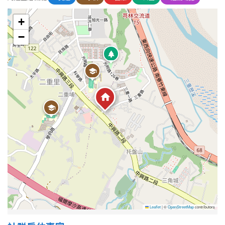
+
屋齡
−
不拘
5 年以下
5-10 年
10-20 年
20-30 年
30-40 年
40 年以上
售價
Leaflet
|
©
OpenStreetMap
contributors