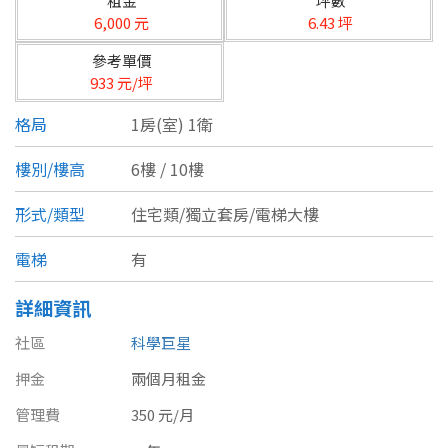
租金
坪數
台北市
6,000 元
6.43 坪
基隆市
參考單價
933 元/坪
新北市
格局
1房(室) 1衛
宜蘭縣
樓別/樓高
6樓 / 10樓
類型(可複選)
桃園市
形式/類型
住宅類/獨立套房/電梯大樓
不拘
公寓
電梯大樓
套房
新竹市
電梯
有
別墅
透天厝
樓中樓
華廈
新竹縣
詳細資訊
農舍
辦公
店面
工廠
苗栗縣
社區
科學巨星
台中市
廠辦
倉庫
土地
其他
押金
兩個月租金
彰化縣
管理費
350 元/月
坪數