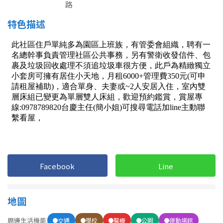
1樓
2樓
金門連江
路
特色描述
3樓
4樓
5~10樓
11~20樓
21樓以上
~
樓
格局
不拘
1房
Facebook
Line
2房
3房
地圖
4房
5房以上
周邊生活機能
交通
學校
醫療
公園
運動場館