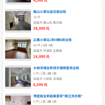
4,500 元
5~10樓
11~20樓
鳳山火車站金店面出租
20 坪
21樓以上
高雄市 鳳山區 鳳松路
38,000 元
~
樓
正義火車站2到4樓6房出租
60 坪 | 6房 3衛
格局
高雄市 苓雅區 正義路
16,000 元
不拘
1房
大樹溪埔全新透天邊間套房出租
2房
3房
5 坪 | 1房 1廳 1衛
高雄市 大樹區 溪埔路
4房
5房以上
6,500 元
博愛路全新超美套房*獨立洗衣機*
5 坪 | 1房 1廳 1衛
租金(元)