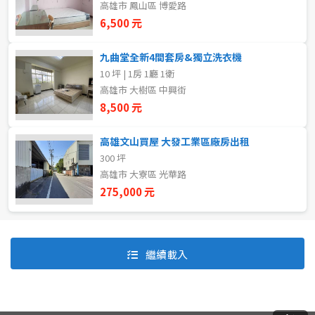
高雄市 鳳山區 博愛路
6,500 元
自租
九曲堂全新4間套房&獨立洗衣機
房東自租
10 坪 | 1房 1廳 1衛
高雄市 大樹區 中興街
8,500 元
高雄文山買屋 大發工業區廠房出租
300 坪
高雄市 大寮區 光華路
275,000 元
預設排序
價格從低到高
繼續載入
價格從高到低
坪數由大到小