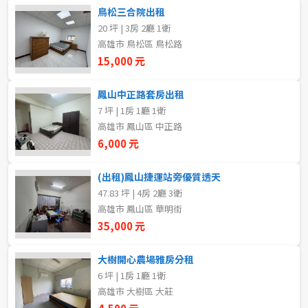
20~30 坪
30~40 坪
鳥松三合院出租
嘉義市
20 坪 | 3房 2廳 1衛
40~50 坪
50~60 坪
嘉義縣
高雄市 鳥松區 鳥松路
15,000 元
60~70 坪
70~80 坪
台南市
鳳山中正路套房出租
高雄市
80坪以上
7 坪 | 1房 1廳 1衛
高雄市 鳳山區 中正路
澎湖縣
6,000 元
~
坪
屏東縣
(出租)鳳山捷運站旁優質透天
47.83 坪 | 4房 2廳 3衛
樓層
台東縣
高雄市 鳳山區 華明街
不拘
地下室
35,000 元
花蓮縣
1樓
2樓
大樹開心農場雅房分租
金門連江
6 坪 | 1房 1廳 1衛
高雄市 大樹區 大莊
3樓
4樓