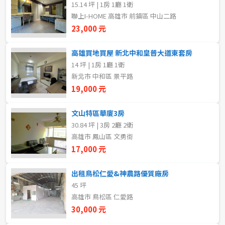
15.14 坪 | 1房 1廳 1衛
新北市
聯上I-HOME 高雄市 前鎮區 中山二路
23,000 元
宜蘭縣
類型(可複選)
高雄買地買屋 新北中和皇普大道東套房
桃園市
14 坪 | 1房 1廳 1衛
不拘
整層住家
獨立套房
分租套房
新竹市
新北市 中和區 景平路
19,000 元
雅房
其他住宅
店面
頂讓
新竹縣
文山特區華廈3房
辦公
住辦
廠房
土地
苗栗縣
30.84 坪 | 3房 2廳 2衛
高雄市 鳳山區 文勇街
台中市
車位
17,000 元
彰化縣
出租鳥松仁愛&神農路優質廠房
坪數
45 坪
南投縣
高雄市 鳥松區 仁愛路
不拘
20坪以下
30,000 元
雲林縣