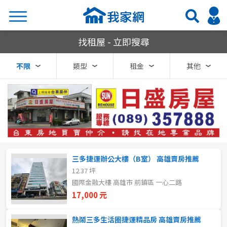
我家網房屋租賃
找租屋 - 立即搜尋
搜尋
不限
類型
租金
其他
熱門關鍵字
縣市
區域
三多捷運辦公大樓（B室） 高雄賣房推薦
不限
不限
12.37 坪
國際金融大樓 高雄市 前鎮區 一心二路
台北市
17,000 元
基隆市
熱鬧三多生活圈捷運精品房 高雄賣房推薦