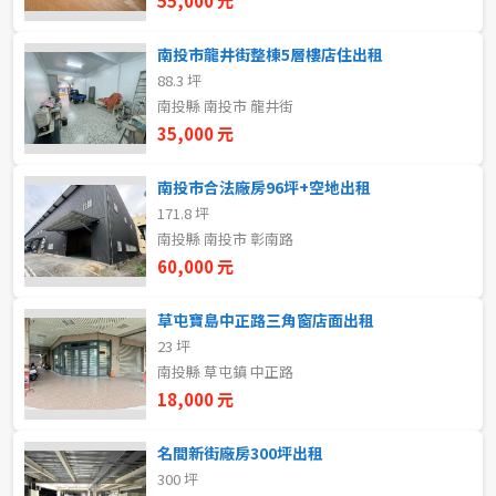
55,000 元
5~10樓
11~20樓
南投市龍井街整棟5層樓店住出租
88.3 坪
21樓以上
南投縣 南投市 龍井街
35,000 元
~
樓
南投市合法廠房96坪+空地出租
171.8 坪
格局
南投縣 南投市 彰南路
60,000 元
不拘
1房
草屯寶島中正路三角窗店面出租
2房
3房
23 坪
南投縣 草屯鎮 中正路
4房
5房以上
18,000 元
名間新街廠房300坪出租
300 坪
租金(元)