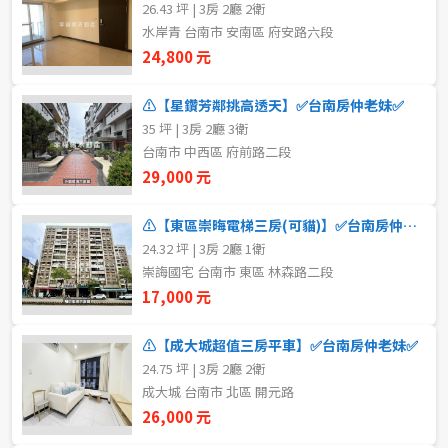
26.43 坪 | 3房 2廳 2衛
新北市
水岸青 台南市 安南區 府安路六段
24,800 元
宜蘭縣
類型(可複選)
⚠️【星鑽芳鄰挑高透天】✅台南房仲老妹✅
桃園市
35 坪 | 3房 2廳 3衛
不拘
整層住家
獨立套房
分租套房
新竹市
台南市 中西區 府前路二段
29,000 元
雅房
其他住宅
店面
頂讓
新竹縣
⚠️【東區崇晦電梯三房(可貓)】✅台南房仲老妹✅
辦公
住辦
廠房
土地
苗栗縣
24.32 坪 | 3房 2廳 1衛
崇誨國宅 台南市 東區 林森路二段
台中市
車位
17,000 元
彰化縣
⚠️【成大城超值三房平車】✅台南房仲老妹✅
坪數
24.75 坪 | 3房 2廳 2衛
南投縣
成大城 台南市 北區 開元路
不拘
20坪以下
26,000 元
雲林縣