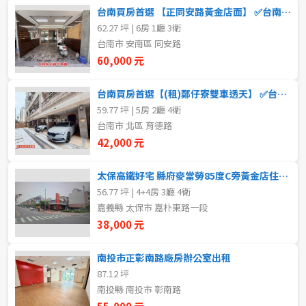
20~30 坪
30~40 坪
台南買房首選 【正同安路黃金店面】 ✅台南房仲老妹✅
嘉義市
62.27 坪 | 6房 1廳 3衛
40~50 坪
50~60 坪
嘉義縣
台南市 安南區 同安路
60,000 元
60~70 坪
70~80 坪
台南市
台南買房首選【(租)鄭仔寮雙車透天】 ✅台南房仲老妹
高雄市
80坪以上
59.77 坪 | 5房 2廳 4衛
台南市 北區 育德路
澎湖縣
42,000 元
~
坪
屏東縣
太保高鐵好宅 縣府麥當勞85度C旁黃金店住出租
56.77 坪 | 4+4房 3廳 4衛
樓層
台東縣
嘉義縣 太保市 嘉朴東路一段
不拘
地下室
38,000 元
花蓮縣
1樓
2樓
南投市正彰南路廠房辦公室出租
金門連江
87.12 坪
南投縣 南投市 彰南路
3樓
4樓