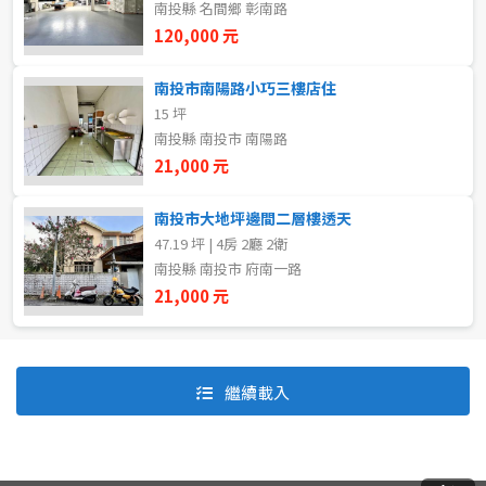
南投縣 名間鄉 彰南路
120,000 元
自租
南投市南陽路小巧三樓店住
房東自租
15 坪
南投縣 南投市 南陽路
21,000 元
南投市大地坪邊間二層樓透天
47.19 坪 | 4房 2廳 2衛
南投縣 南投市 府南一路
21,000 元
預設排序
價格從低到高
繼續載入
價格從高到低
坪數由大到小