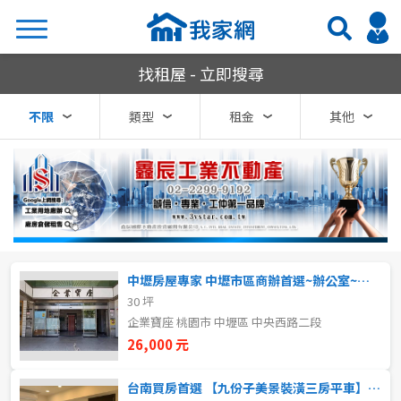
我家網房屋租賃
找租屋 - 立即搜尋
搜尋
不限
類型
租金
其他
熱門關鍵字
縣市
區域
中壢房屋專家 中壢市區商辦首選~辦公室~事務所
不限
不限
30 坪
企業寶座 桃園市 中壢區 中央西路二段
台北市
26,000 元
基隆市
台南買房首選 【九份子美景裝潢三房平車】✅台南房仲老妹靜嫻