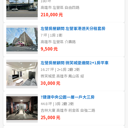
180 坪
20~30 坪
30~40 坪
嘉義市
高雄市 左營區 自由四路
210,000 元
40~50 坪
50~60 坪
嘉義縣
左營房屋顧問 左營軍港透天分租套房
60~70 坪
70~80 坪
台南市
7 坪 | 1房 1衛
高雄市 左營區 介壽路
高雄市
80坪以上
9,500 元
澎湖縣
~
坪
左營房屋顧問 微笑城堡邊間2+1房平車
16.27 坪 | 2+1房 2廳 2衛
屏東縣
微笑城堡 高雄市 鳳山區 經
樓層
台東縣
30,000 元
不拘
地下室
花蓮縣
?捷運中央公園一層一戶大三房
44.8 坪 | 3房 2廳 2衛
1樓
2樓
金門連江
吉林大廈 高雄市 前金區 自強二路
25,000 元
3樓
4樓