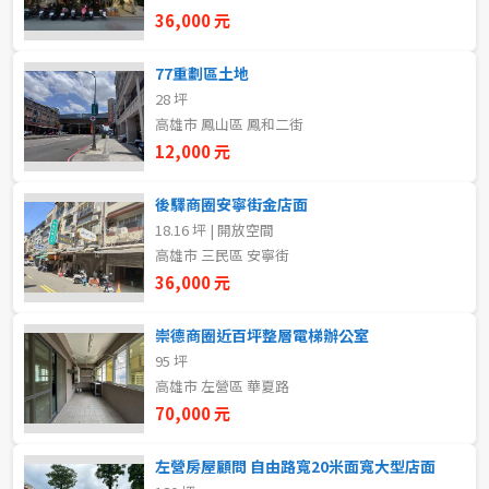
新北市
36,000 元
宜蘭縣
77重劃區土地
28 坪
類型(可複選)
桃園市
高雄市 鳳山區 鳳和二街
12,000 元
不拘
整層住家
獨立套房
分租套房
新竹市
後驛商圈安寧街金店面
雅房
其他住宅
店面
頂讓
新竹縣
18.16 坪 | 開放空間
高雄市 三民區 安寧街
辦公
住辦
廠房
土地
苗栗縣
36,000 元
台中市
車位
崇德商圈近百坪整層電梯辦公室
95 坪
彰化縣
高雄市 左營區 華夏路
坪數
南投縣
70,000 元
不拘
20坪以下
雲林縣
左營房屋顧問 自由路寬20米面寬大型店面