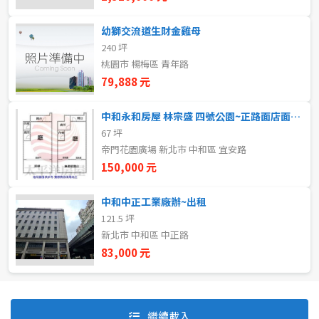
幼獅交流道生財金雞母
240 坪
自租
桃園市 楊梅區 青年路
房東自租
79,888 元
中和永和房屋 林宗盛 四號公園~正路面店面出租
67 坪
帝門花園廣場 新北市 中和區 宜安路
150,000 元
中和中正工業廠辦~出租
121.5 坪
新北市 中和區 中正路
83,000 元
預設排序
價格從低到高
繼續載入