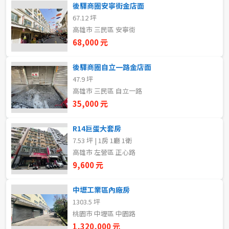
後驛商圈安寧街金店面
5~10樓
11~20樓
67.12 坪
高雄市 三民區 安寧街
21樓以上
68,000 元
後驛商圈自立一路金店面
~
樓
47.9 坪
高雄市 三民區 自立一路
35,000 元
格局
不拘
1房
R14巨蛋大套房
7.53 坪 | 1房 1廳 1衛
高雄市 左營區 正心路
2房
3房
9,600 元
4房
5房以上
中壢工業區內廠房
1303.5 坪
桃園市 中壢區 中園路
租金(元)
1,320,000 元