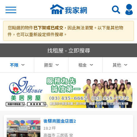
搜尋
您點選的物件
已下架或已成交
，因此無法瀏覽。以下是其他物
件，也可以重新設定條件搜尋。
我家網房屋租賃
找租屋 - 立即搜尋
熱門關鍵字
不限
類型
租金
其他
縣市
區域
不限
不限
台北市
後驛商圈金店面2
18.2 坪
基隆市
高雄市 三民區 安