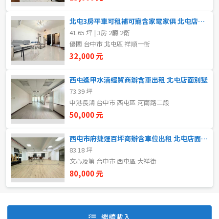
北屯3房平車可租補可寵含家電家俱 北屯店面別墅
41.65 坪 | 3房 2廳 2衛
自租
優閣 台中市 北屯區 祥順一街
房東自租
32,000 元
西屯逢甲水湳經貿商辦含車出租 北屯店面別墅
73.39 坪
中港長鴻 台中市 西屯區 河南路二段
50,000 元
西屯市府捷運百坪商辦含車位出租 北屯店面別墅
83.18 坪
文心及第 台中市 西屯區 大祥街
80,000 元
預設排序
價格從低到高
繼續載入