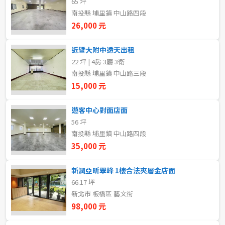
65 坪
20~30 坪
30~40 坪
嘉義市
南投縣 埔里鎮 中山路四段
26,000 元
40~50 坪
50~60 坪
嘉義縣
近暨大附中透天出租
60~70 坪
70~80 坪
台南市
22 坪 | 4房 3廳 3衛
南投縣 埔里鎮 中山路三段
高雄市
80坪以上
15,000 元
澎湖縣
~
坪
遊客中心對面店面
56 坪
屏東縣
南投縣 埔里鎮 中山路四段
樓層
台東縣
35,000 元
不拘
地下室
花蓮縣
新潤亞昕翠峰 1樓合法夾層金店面
66.17 坪
1樓
2樓
金門連江
新北市 板橋區 藝文街
98,000 元
3樓
4樓