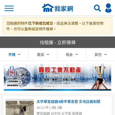
搜尋
您點選的物件
已下架或已成交
，因此無法瀏覽。以下是其他物
件，也可以重新設定條件搜尋。
我家網房屋租賃
找租屋 - 立即搜尋
熱門關鍵字
不限
類型
租金
其他
縣市
區域
不限
不限
台北市
太平華宮庭園4房平車含管 北屯店面別墅
42.32 坪 | 4房 2衛
基隆市
華宮庭園 台中市 太平區 樹孝路