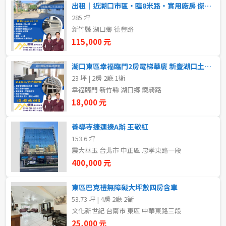
出租｜近湖口市區・臨8米路・實用廠房 傑穎房仲 新豐湖口土地
5~10樓
11~20樓
285 坪
新竹縣 湖口鄉 德豐路
21樓以上
115,000 元
湖口東區幸福臨門2房電梯華廈 新豐湖口土地 傑穎房仲理想家
~
樓
23 坪 | 2房 2廳 1衛
幸福臨門 新竹縣 湖口鄉 鐵騎路
18,000 元
格局
不拘
1房
善導寺捷運邊A辦 王敬紅
153.6 坪
震大華玉 台北市 中正區 忠孝東路一段
2房
3房
400,000 元
4房
5房以上
東區巴克禮無障礙大坪數四房含車
53.73 坪 | 4房 2廳 2衛
文化新世紀 台南市 東區 中華東路三段
租金(元)
25,000 元