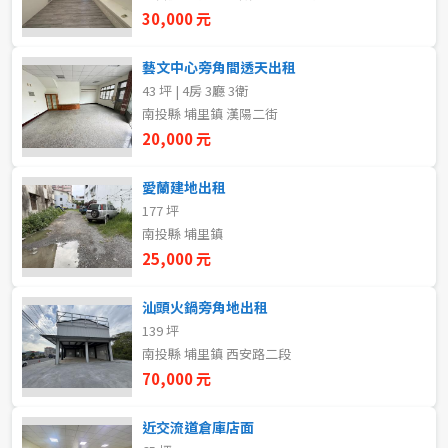
新北市
30,000 元
宜蘭縣
藝文中心旁角間透天出租
43 坪 | 4房 3廳 3衛
類型(可複選)
桃園市
南投縣 埔里鎮 漢陽二街
20,000 元
不拘
整層住家
獨立套房
分租套房
新竹市
愛蘭建地出租
雅房
其他住宅
店面
頂讓
新竹縣
177 坪
南投縣 埔里鎮
辦公
住辦
廠房
土地
苗栗縣
25,000 元
台中市
車位
汕頭火鍋旁角地出租
139 坪
彰化縣
南投縣 埔里鎮 西安路二段
坪數
南投縣
70,000 元
不拘
20坪以下
雲林縣
近交流道倉庫店面