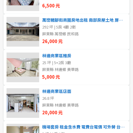
新北市
6,500 元
宜蘭縣
萬巒豬腳街商圈房地出租 南部房屋土地 屏東房仲
292 坪 | 5房 4廳 2衛
類型(可複選)
桃園市
屏東縣 萬巒鄉 民和路
26,000 元
不拘
整層住家
獨立套房
分租套房
新竹市
林邊商業區雅房
雅房
其他住宅
店面
頂讓
新竹縣
25 坪 | 5+2房 3廳
屏東縣 林邊鄉 美華路
辦公
住辦
廠房
土地
苗栗縣
5,000 元
台中市
車位
林邊商業區店面
26.8 坪
彰化縣
屏東縣 林邊鄉 美華路
坪數
南投縣
20,000 元
不拘
20坪以下
雲林縣
機場套房 租金含水費 電費台電價 可外勞 台中土地王 莊遠