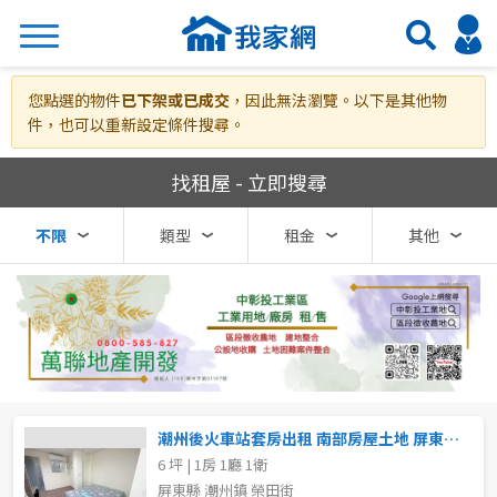
搜尋
您點選的物件
已下架或已成交
，因此無法瀏覽。以下是其他物
件，也可以重新設定條件搜尋。
我家網房屋租賃
找租屋 - 立即搜尋
熱門關鍵字
不限
類型
租金
其他
縣市
區域
不限
不限
台北市
潮州後火車站套房出租 南部房屋土地 屏東房仲
6 坪 | 1房 1廳 1衛
基隆市
屏東縣 潮州鎮 榮田街