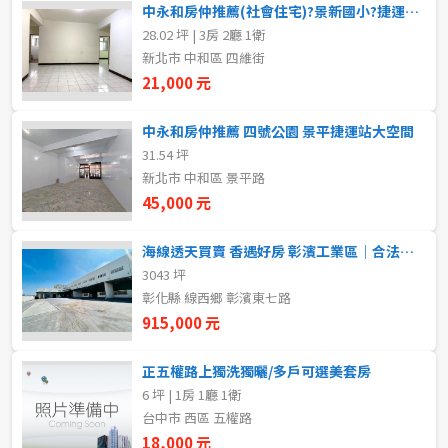
中永和房仲推薦(社會住宅)?景新國小?捷運南勢角站?免服務費可
5~10樓
11~20樓
28.02 坪 | 3房 2廳 1衛
新北市 中和區 四維街
21樓以上
21,000 元
中永和房仲推薦 四號公園 景平捷運站大空間
~
樓
31.54 坪
新北市 中和區 景平路
45,000 元
格局
不拘
1房
海線透天買賣 香遇好房 彰濱工業區｜合法三照廠房出租
3043 坪
彰化縣 線西鄉 彰濱東七路
2房
3房
915,000 元
4房
5房以上
正五權路上獨洗獨曬/多戶可選美套房
6 坪 | 1房 1廳 1衛
台中市 西區 五權路
租金(元)
18,000 元