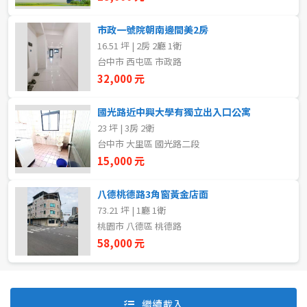
市政一號院朝南邊間美2房
16.51 坪 | 2房 2廳 1衛
自租
台中市 西屯區 市政路
房東自租
32,000 元
國光路近中興大學有獨立出入口公寓
23 坪 | 3房 2衛
台中市 大里區 國光路二段
15,000 元
八德桃德路3角窗黃金店面
73.21 坪 | 1廳 1衛
桃園市 八德區 桃德路
58,000 元
預設排序
價格從低到高
繼續載入