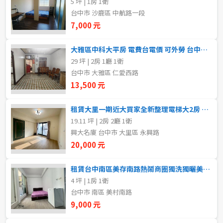
5 坪 | 1房 1衛
20~30 坪
30~40 坪
嘉義市
台中市 沙鹿區 中航路一段
7,000 元
40~50 坪
50~60 坪
嘉義縣
大雅區中科大平房 電費台電價 可外勞 台中土地王 莊遠
60~70 坪
70~80 坪
台南市
29 坪 | 2房 1廳 1衛
台中市 大雅區 仁愛西路
高雄市
80坪以上
13,500 元
澎湖縣
~
坪
租賃大里一期近大買家全新整理電梯大2房 大里南區房地
19.11 坪 | 2房 2廳 1衛
屏東縣
興大名廈 台中市 大里區 永興路
樓層
台東縣
20,000 元
不拘
地下室
花蓮縣
租賃台中南區美存南路熱鬧商圈獨洗獨曬美套房 大里南區房地
4 坪 | 1房 1衛
1樓
2樓
金門連江
台中市 南區 美村南路
9,000 元
3樓
4樓