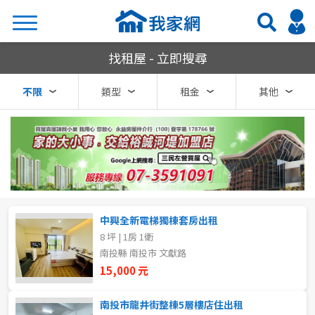
我家網房屋租賃
找租屋 - 立即搜尋
搜尋
不限
類型
租金
其他
熱門關鍵字
縣市
區域
中興全新電梯獨棟套房出租
不限
不限
8 坪 | 1房 1衛
南投縣 南投市 文獻路
台北市
15,000 元
基隆市
南投市龍井街整棟5層樓店住出租