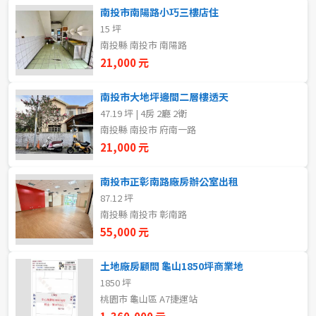
20~30 坪
30~40 坪
南投市南陽路小巧三樓店住
嘉義市
15 坪
40~50 坪
50~60 坪
嘉義縣
南投縣 南投市 南陽路
21,000 元
60~70 坪
70~80 坪
台南市
南投市大地坪邊間二層樓透天
高雄市
80坪以上
47.19 坪 | 4房 2廳 2衛
南投縣 南投市 府南一路
澎湖縣
21,000 元
~
坪
屏東縣
南投市正彰南路廠房辦公室出租
87.12 坪
樓層
台東縣
南投縣 南投市 彰南路
不拘
地下室
55,000 元
花蓮縣
1樓
2樓
土地廠房顧問 龜山1850坪商業地
金門連江
1850 坪
桃園市 龜山區 A7捷運站
3樓
4樓