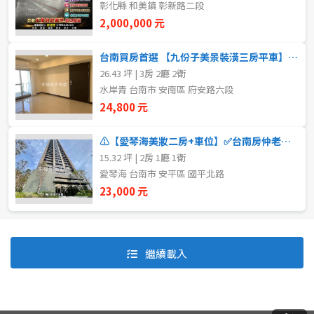
彰化縣 和美鎮 彰新路二段
2,000,000 元
自租
台南買房首選 【九份子美景裝潢三房平車】✅台南房仲老妹靜嫻
房東自租
26.43 坪 | 3房 2廳 2衛
水岸青 台南市 安南區 府安路六段
24,800 元
⚠️【愛琴海美妝二房+車位】✅台南房仲老妹✅
15.32 坪 | 2房 1廳 1衛
愛琴海 台南市 安平區 國平北路
23,000 元
預設排序
價格從低到高
繼續載入
價格從高到低
坪數由大到小