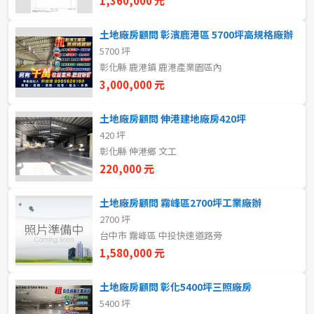
1,360,000 元
5~10樓
11~20樓
土地廠房顧問 彰濱鹿港區 5700坪高規格廠辦
5700 坪
21樓以上
彰化縣 鹿港鎮 鹿港產業園區內
3,000,000 元
~
樓
土地廠房顧問 伸港建地廠房420坪
420 坪
格局
彰化縣 伸港鄉 文工
220,000 元
不拘
1房
土地廠房顧問 霧峰區2700坪工業廠辦
2房
3房
2700 坪
台中市 霧峰區 中投快速道路旁
4房
5房以上
1,580,000 元
土地廠房顧問 彰化5400坪三照廠房
5400 坪
租金(元)