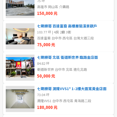
75 坪
20~30 坪
30~40 坪
嘉義市
高雄市 岡山區 介壽路
150,000 元
40~50 坪
50~60 坪
嘉義縣
七期勝哥 百達富裔 高樓層裝潢景觀戶
60~70 坪
70~80 坪
台南市
103.77 坪 | 4房 2廳 3衛
百達富裔 台中市 西屯區 台灣大道三段
高雄市
80坪以上
75,000 元
澎湖縣
~
坪
七期勝哥 北區 衛道新世界 臨路金店面
84.82 坪
屏東縣
衛道新世界 台中市 北區 進化北路
樓層
台東縣
50,000 元
不拘
地下室
花蓮縣
七期勝哥 潤隆VVS1* 1-2樓大面寬黃金店面
73.04 坪
1樓
2樓
金門連江
潤隆VVS1 台中市 西屯區 青海路二段
180,000 元
3樓
4樓