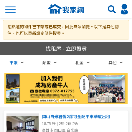
搜尋
您點選的物件
已下架或已成交
，因此無法瀏覽。以下是其他物
件，也可以重新設定條件搜尋。
我家網房屋租賃
找租屋 - 立即搜尋
熱門關鍵字
不限
類型
租金
其他
縣市
區域
不限
不限
台北市
岡山白米君悅2房可全配平車華廈出租
18.75 坪 | 2房 2廳 2衛
基隆市
高雄市 岡山區 白米路