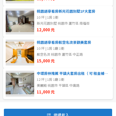
桃園語寧看房新光花園別墅1F大套房
10 坪 | 1房 1衛
自租
新光花園別墅 桃園市 蘆竹區 南福街
房東自租
12,000 元
桃園語寧看房航空名流景觀美套房
10 坪 | 1房 1廳 1衛
航空名流 桃園市 蘆竹區 中正路
15,000 元
中壢房仲推薦 平鎮大套房出租（ 可 租金補貼）
12 坪 | 1房 1廳 1衛
美麗殿 桃園市 平鎮區 中庸路
11,000 元
預設排序
價格從低到高
繼續載入