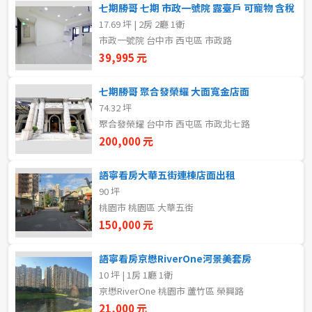
七期勝哥 七期 市政一號院 露臺戶 可寵物 含稅
5~10樓
11~20樓
17.69 坪 | 2房 2廳 1衛
市政一號院 台中市 西屯區 市政路
21樓以上
39,995 元
七期勝哥 聚合發榮耀 大面寬金店面
~
樓
74.32 坪
聚合發榮耀 台中市 西屯區 市政北七路
200,000 元
格局
不拘
1房
語寧看房大華五街連棟店面出租
90 坪
桃園市 桃園區 大華五街
2房
3房
150,000 元
4房
5房以上
語寧看房京懋RiverOne河景美套房
10 坪 | 1房 1廳 1衛
京懋RiverOne 桃園市 蘆竹區 榮興路
租金(元)
21,000 元