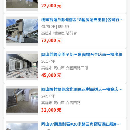
新北市
22,000 元
宜蘭縣
橋頭捷運#橋科園區#8套房透天出租(公司行號首選)
45.75 坪 | 8房 8衛
類型(可複選)
桃園市
高雄市 橋頭區 站前街
72,000 元
不拘
整層住家
獨立套房
分租套房
新竹市
岡山前峰商圈全新三角窗鑽石金店面一樓出租
雅房
其他住宅
店面
頂讓
新竹縣
26.17 坪
高雄市 岡山區 公園西路三段
辦公
住辦
廠房
土地
苗栗縣
45,000 元
台中市
車位
岡山醒村景觀文化園區正對面透天一樓金店面出租
24.97 坪
彰化縣
高雄市 岡山區 介壽西路
坪數
南投縣
32,000 元
不拘
20坪以下
雲林縣
岡山87期重劃區#20米路三角窗店霸出租#地坪190坪