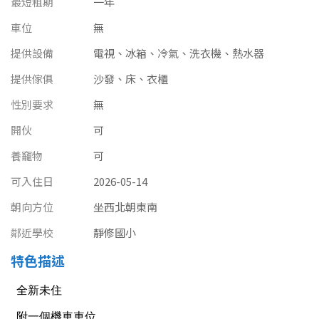
最短租期
一年
南投縣
不拘
20坪以下
車位
無
雲林縣
提供設備
電視、冰箱、冷氣、洗衣機、熱水器
20~30 坪
30~40 坪
嘉義市
提供傢俱
沙發、床、衣櫃
40~50 坪
50~60 坪
嘉義縣
性別要求
無
60~70 坪
70~80 坪
開伙
可
台南市
養竉物
可
高雄市
80坪以上
可入住日
2026-05-14
澎湖縣
~
坪
朝向方位
坐西北朝東南
屏東縣
鄰近學校
靜修國小
樓層
特色描述
台東縣
不拘
地下室
花蓮縣