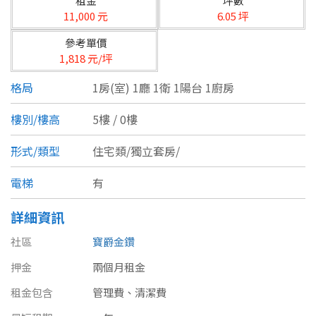
租金
坪數
台北市
11,000 元
6.05 坪
基隆市
參考單價
1,818 元/坪
新北市
格局
1房(室) 1廳 1衛 1陽台 1廚房
宜蘭縣
樓別/樓高
5樓 / 0樓
類型(可複選)
桃園市
形式/類型
住宅類/獨立套房/
不拘
公寓
電梯大樓
套房
新竹市
電梯
有
別墅
透天厝
樓中樓
華廈
新竹縣
詳細資訊
農舍
辦公
店面
工廠
苗栗縣
社區
寶爵金鑽
台中市
廠辦
倉庫
土地
其他
押金
兩個月租金
彰化縣
租金包含
管理費、清潔費
坪數