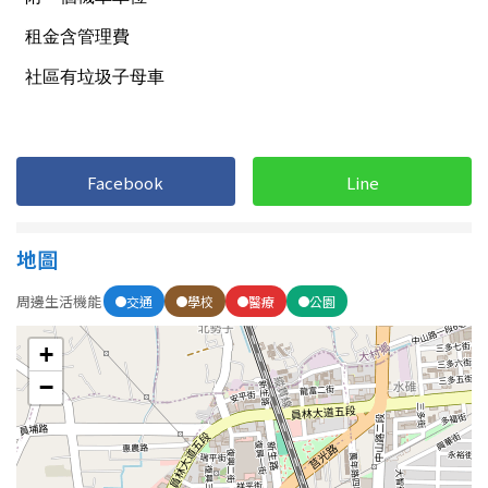
1樓
2樓
金門連江
3樓
4樓
5~10樓
11~20樓
21樓以上
Facebook
Line
~
樓
地圖
周邊生活機能
交通
學校
醫療
公園
格局
+
不拘
1房
−
2房
3房
4房
5房以上