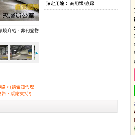
法定用途： 商用類/廠房
環境介紹，非刊登物
►
聯絡。(請告知代理
告，感謝支持!)