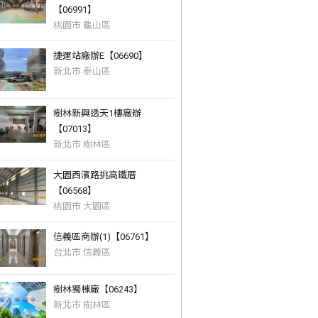
【06991】
桃園市 龜山區
捷運站廠辦E【06690】
新北市 泰山區
樹林新興透天1樓廠辦
【07013】
新北市 樹林區
大園西濱路挑高鐵厝
【06568】
桃園市 大園區
信義區商辦(1)【06761】
台北市 信義區
樹林獨棟廠【06243】
新北市 樹林區