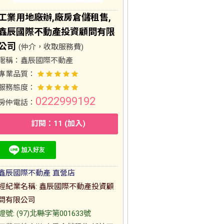
工業用地廠辦,廠房倉儲租售,
鑫辰國際不動產投資顧問有限
公司
(仲介，收取服務費)
暱稱：
鑫辰國際不動產
專業品質：
服務態度：
0222999192
房仲電話：
訂閱：11 (加入)
鑫辰國際不動產 直營店
經紀業名稱: 鑫辰國際不動產投資顧
問有限公司
證號: (97)北縣字第001633號