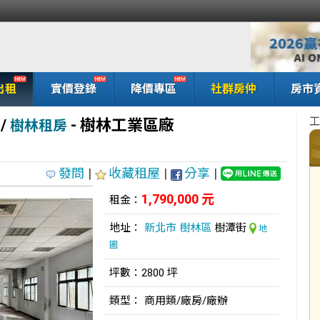
出租
實價登錄
降價專區
社群房仲
房市
工
/
- 樹林工業區廠
樹林租房
發問
|
收藏租屋
|
分享
|
1,790,000 元
租金：
地址：
新北市
樹林區
樹潭街
地
圖
坪數：2800 坪
類型： 商用類/廠房/廠辦