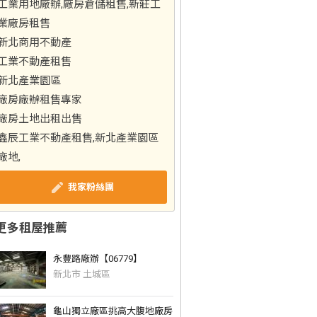
工業用地廠辦,廠房倉儲租售,新莊工
業廠房租售
新北商用不動產
工業不動產租售
新北產業園區
廠房廠辦租售專家
廠房土地出租出售
鑫辰工業不動產租售,新北產業園區
廠地,
我家粉絲團
更多租屋推薦
永豐路廠辦【06779】
新北市 土城區
龜山獨立廠區挑高大腹地廠房