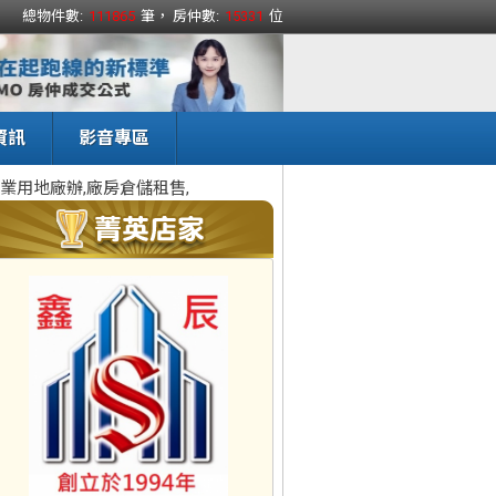
總物件數:
111865
筆， 房仲數:
15331
位
資訊
影音專區
業用地廠辦,廠房倉儲租售,