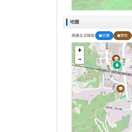
地圖
交通
學校
周邊生活機能
+
−