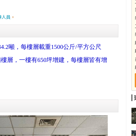
辦人員
。