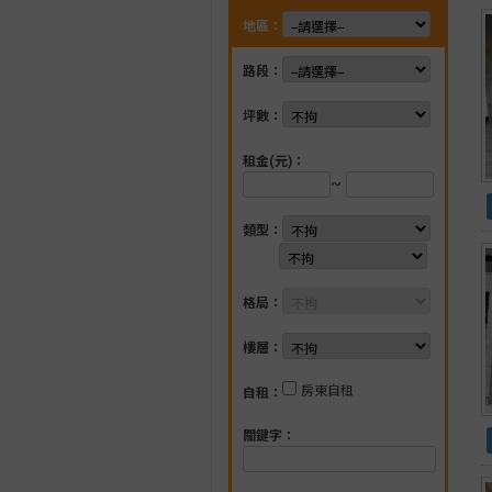
地區：
路段：
坪數：
租金(元)：
~
類型：
格局：
樓層：
房東自租
自租：
關鍵字：