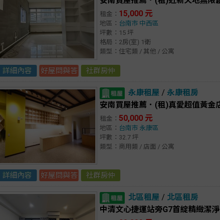
安南買屋推薦．(租)近新天地無限
15,000 元
租金：
地區：
台南市
中西區
坪數：15 坪
格局：2房(室) 1衛
類型：住宅類 / 其他 / 公寓
詳細內容
好屋問與答
社群房仲
永康租屋
/
永康租房
安南買屋推薦．(租)真愛超值黃金店
50,000 元
租金：
地區：
台南市
永康區
坪數：32.7 坪
類型：商用類 / 店面 / 公寓
詳細內容
好屋問與答
社群房仲
北區租屋
/
北區租房
中清文心捷運站旁G7首綻精緻潔