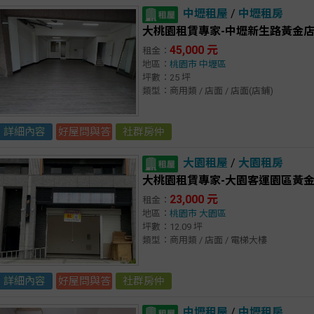
中壢租屋
/
中壢租房
大桃園租賃專家-中壢新生路黃金
45,000 元
租金：
地區：
桃園市
中壢區
坪數：25 坪
類型：商用類 / 店面 / 店面(店鋪)
詳細內容
好屋問與答
社群房仲
大園租屋
/
大園租房
大桃園租賃專家-大園客運園區黃
23,000 元
租金：
地區：
桃園市
大園區
坪數：12.09 坪
類型：商用類 / 店面 / 電梯大樓
詳細內容
好屋問與答
社群房仲
中壢租屋
/
中壢租房