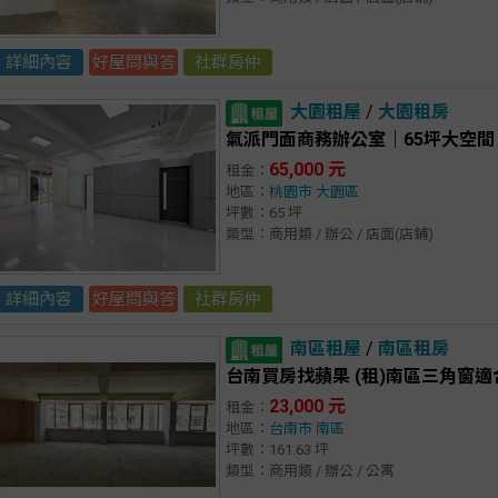
詳細內容
好屋問與答
社群房仲
大園租屋
/
大園租房
氣派門面商務辦公室｜65坪大空
65,000 元
租金：
地區：
桃園市
大園區
坪數：65 坪
類型：商用類 / 辦公 / 店面(店鋪)
詳細內容
好屋問與答
社群房仲
南區租屋
/
南區租房
台南買房找蘋果 (租)南區三角窗
23,000 元
租金：
地區：
台南市
南區
坪數：161.63 坪
類型：商用類 / 辦公 / 公寓