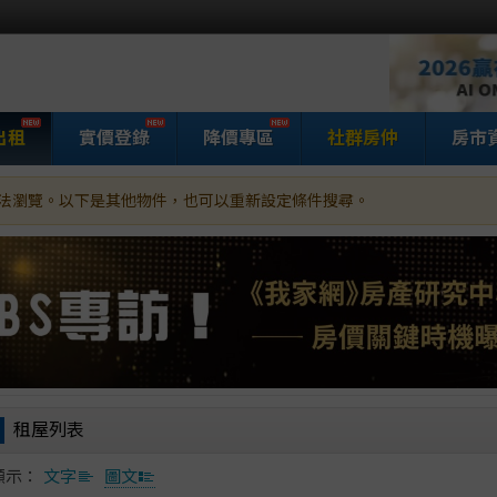
出租
實價登錄
降價專區
社群房仲
房市
法瀏覽。以下是其他物件，也可以重新設定條件搜尋。
家網房屋租賃
租屋列表
顯示：
文字
圖文