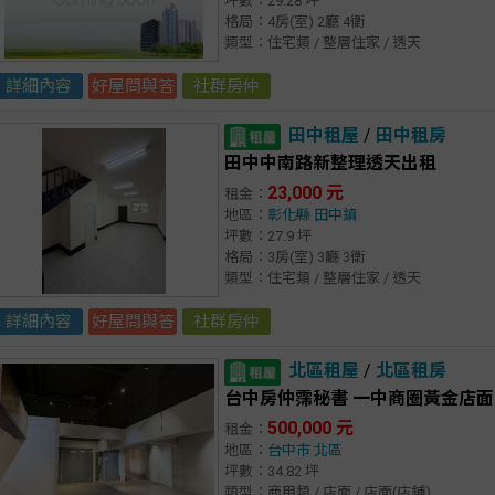
坪數：29.28 坪
格局：4房(室) 2廳 4衛
類型：住宅類 / 整層住家 / 透天
詳細內容
好屋問與答
社群房仲
田中租屋
/
田中租房
田中中南路新整理透天出租
23,000 元
租金：
地區：
彰化縣
田中鎮
坪數：27.9 坪
格局：3房(室) 3廳 3衛
類型：住宅類 / 整層住家 / 透天
詳細內容
好屋問與答
社群房仲
北區租屋
/
北區租房
台中房仲霈秘書 一中商圈黃金店
500,000 元
租金：
地區：
台中市
北區
坪數：34.82 坪
類型：商用類 / 店面 / 店面(店鋪)