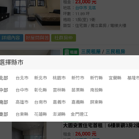
23,000 元
租金：
地區：
台中市
北區
坪數：11.89 坪
格局：1房(室) 1衛
類型：住宅類 / 獨立套房 / 電梯大樓
詳細內容
好屋問與答
社群房仲
三民租屋
/
三民租房
河堤2房加車位
選擇縣市
26,800 元
租金：
地區：
高雄市
三民區
北部
台北市
新北市
桃園市
新竹市
新竹縣
宜蘭縣
基隆
坪數：13.15 坪
格局：2房(室) 1廳 1衛
中部
台中市
彰化縣
雲林縣
苗栗縣
南投縣
類型：住宅類 / 整層住家 / 電梯大樓
南部
高雄市
台南市
嘉義市
嘉義縣
屏東縣
詳細內容
好屋問與答
社群房仲
東部
台東縣
花蓮縣
澎湖縣
金門連江
大園租屋
/
大園租房
大園安置住宅首租｜6樓景觀3房2
26,000 元
租金：