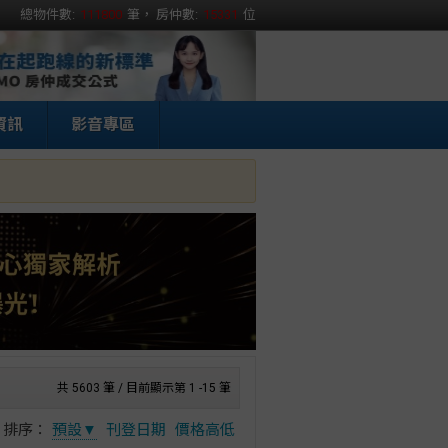
總物件數:
111800
筆， 房仲數:
15331
位
資訊
影音專區
共 5603 筆 / 目前顯示第 1 -15 筆
排序：
預設▼
刊登日期
價格高低