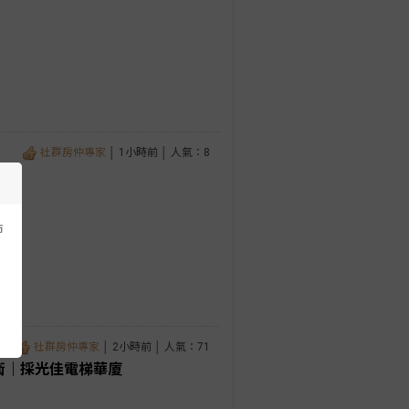
社群房仲專家
│ 1小時前 │ 人氣：8
市
社群房仲專家
│ 2小時前 │ 人氣：71
衛｜採光佳電梯華廈