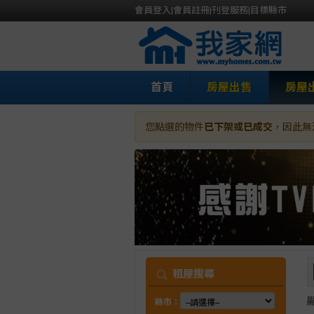
會員登入
|
會員註冊
|
刊登服務
|
目標縣市
首頁
房屋出售
房屋
您點選的物件
已下架或已成交
，因此無
我
租屋搜尋
縣市：