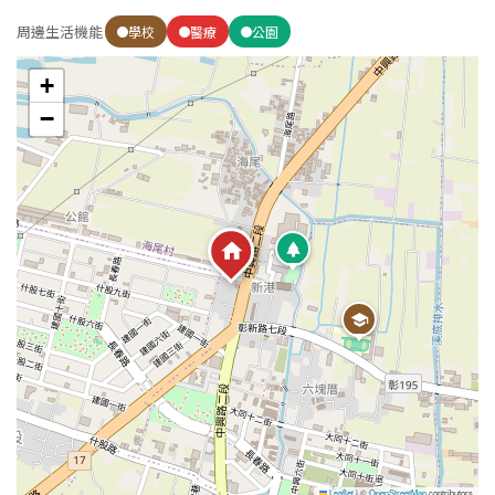
1樓
2樓
金門連江
周邊生活機能
學校
醫療
公園
3樓
4樓
+
−
5~10樓
11~20樓
21樓以上
~
樓
格局
不拘
1房
2房
3房
4房
5房以上
Leaflet
|
©
OpenStreetMap
contributors