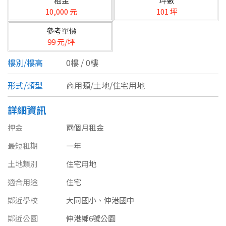
租金
坪數
台北市
10,000 元
101 坪
基隆市
參考單價
99 元/坪
新北市
樓別/樓高
0樓 / 0樓
宜蘭縣
形式/類型
商用類/土地/住宅用地
類型(可複選)
桃園市
詳細資訊
不拘
公寓
電梯大樓
套房
新竹市
押金
兩個月租金
別墅
透天厝
樓中樓
華廈
新竹縣
最短租期
一年
農舍
辦公
店面
工廠
苗栗縣
土地類別
住宅用地
適合用途
住宅
台中市
廠辦
倉庫
土地
其他
鄰近學校
大同國小、伸港國中
彰化縣
鄰近公園
伸港鄉6號公園
坪數