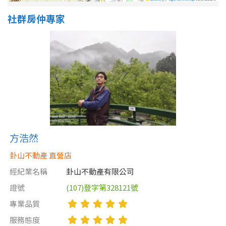
社群房仲專家
屋齡
不拘
5 年以下
5-10 年
10-20 年
20-30 年
30-40 年
40 年以上
方浩然
卦山不動產 直營店
售價
經紀業名稱
卦山不動產有限公司
證號
(107)登字第328121號
專業品質
服務態度