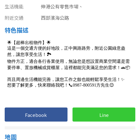
南投縣
生活機能
伸港公有零售市場、
不拘
20坪以下
雲林縣
附近交通
西部濱海公路
20~30 坪
30~40 坪
特色描述
嘉義市
40~50 坪
50~60 坪
嘉義縣
60~70 坪
70~80 坪
台南市
高雄市
80坪以上
澎湖縣
~
坪
屏東縣
樓層
台東縣
Facebook
Line
不拘
地下室
花蓮縣
地圖