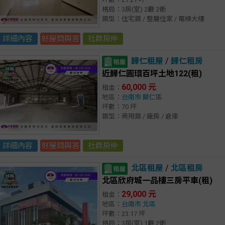
格局：3房(室) 2廳 2衛
類型：住宅類 / 整層住家 / 電梯大樓
詳細內容
好屋問與答
社群房仲
歸仁租屋
/
歸仁租房
近歸仁圓環百坪土地122(租)
60,000 元
租金：
地區：
台南市
歸仁區
坪數：70 坪
類型：商用類 / 廠房 / 倉庫
詳細內容
好屋問與答
社群房仲
北區租屋
/
北區租房
北區欣府城一品樓三房平車(租)
29,000 元
租金：
地區：
台南市
北區
坪數：23.17 坪
格局：3房(室) 1廳 2衛