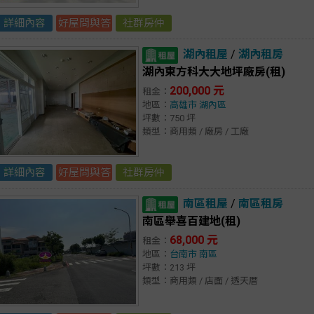
詳細內容
好屋問與答
社群房仲
湖內租屋
/
湖內租房
湖內東方科大大地坪廠房(租)
200,000 元
租金：
地區：
高雄市
湖內區
坪數：750 坪
類型：商用類 / 廠房 / 工廠
詳細內容
好屋問與答
社群房仲
南區租屋
/
南區租房
南區舉喜百建地(租)
68,000 元
租金：
地區：
台南市
南區
坪數：213 坪
類型：商用類 / 店面 / 透天厝