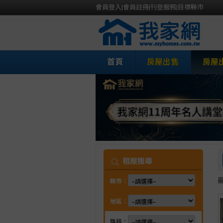
會員登入
|
會員註冊
|
刊登服務
|
目標縣市
首頁
房屋出售
房屋
我
租屋搜尋
縣市：
地區：
路段：