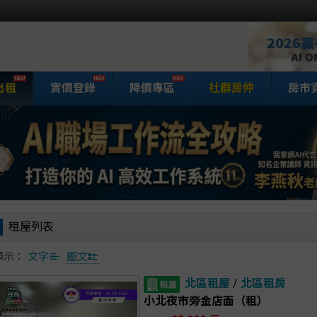
出租
實價登錄
降價專區
社群房仲
房市
家網房屋租賃
租屋列表
顯示：
文字
圖文
北區租屋
/
北區租房
小北夜市旁金店面（租）