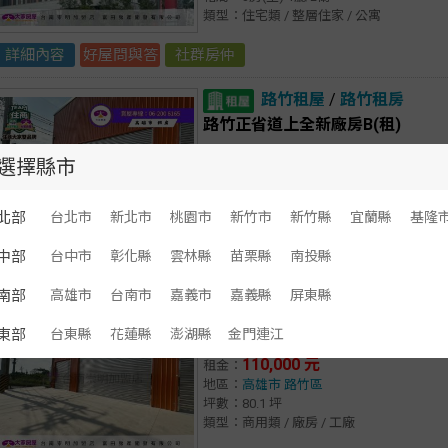
類型：住宅類 / 整層住家 / 公寓
詳細內容
好屋問與答
社群房仲
路竹租屋
/
路竹租房
路竹正省道上全新廠房B(租)
140,000 元
租金：
選擇縣市
地區：
高雄市
路竹區
坪數：96.8 坪
類型：商用類 / 廠房 / 工廠
北部
台北市
新北市
桃園市
新竹市
新竹縣
宜蘭縣
基隆
中部
台中市
彰化縣
雲林縣
苗栗縣
南投縣
詳細內容
好屋問與答
社群房仲
南部
高雄市
台南市
嘉義市
嘉義縣
屏東縣
路竹租屋
/
路竹租房
東部
台東縣
花蓮縣
澎湖縣
金門連江
路竹正省道上全新廠房A(租)
110,000 元
租金：
地區：
高雄市
路竹區
坪數：80.1 坪
類型：商用類 / 廠房 / 工廠