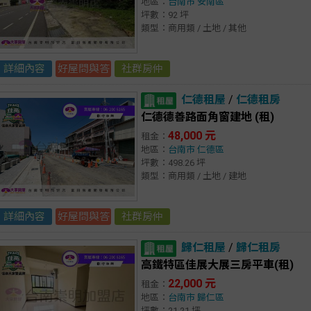
地區：
台南市
安南區
坪數：92 坪
類型：商用類 / 土地 / 其他
詳細內容
好屋問與答
社群房仲
仁德租屋
/
仁德租房
仁德德善路面角窗建地 (租)
48,000 元
租金：
地區：
台南市
仁德區
坪數：498.26 坪
類型：商用類 / 土地 / 建地
詳細內容
好屋問與答
社群房仲
歸仁租屋
/
歸仁租房
高鐵特區佳展大展三房平車(租)
22,000 元
租金：
地區：
台南市
歸仁區
坪數：21.21 坪