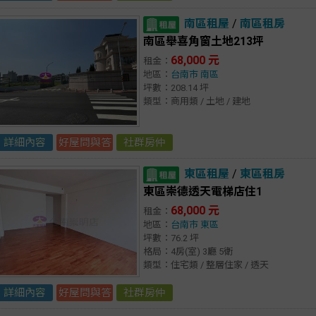
南區租屋
/
南區租房
南區舉喜角窗土地213坪
68,000 元
租金：
地區：
台南市
南區
坪數：208.14 坪
類型：商用類 / 土地 / 建地
詳細內容
好屋問與答
社群房仲
東區租屋
/
東區租房
東區崇德透天電梯店住1
68,000 元
租金：
地區：
台南市
東區
坪數：76.2 坪
格局：4房(室) 3廳 5衛
類型：住宅類 / 整層住家 / 透天
詳細內容
好屋問與答
社群房仲