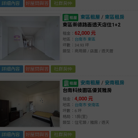
詳細內容
好屋問與答
社群房仲
東區租屋
/
東區租房
東區崇德路面透天店住1+2
62,000 元
租金：
地區：
台南市
東區
坪數：34.93 坪
類型：商用類 / 店面 / 透天厝
詳細內容
好屋問與答
社群房仲
安南租屋
/
安南租房
台南科技園區優質雅房
4,000 元
租金：
地區：
台南市
安南區
坪數：6 坪
格局：1房(室)
類型：住宅類 / 雅房 / 透天
詳細內容
好屋問與答
社群房仲