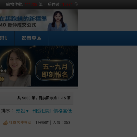
總物件數:
111738
筆， 房仲數:
15331
位
資訊
影音專區
共 5608 筆 / 目前顯示第 1 -15 筆
排序：
預設▼
刊登日期
價格高低
社群房仲專家
│ 1分鐘前 │ 人氣：353